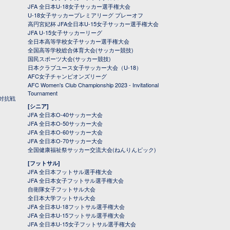
JFA 全日本U-18女子サッカー選手権大会
U-18女子サッカープレミアリーグ プレーオフ
高円宮妃杯 JFA全日本U-15女子サッカー選手権大会
JFA U-15女子サッカーリーグ
全日本高等学校女子サッカー選手権大会
全国高等学校総合体育大会(サッカー競技)
国民スポーツ大会(サッカー競技)
日本クラブユース女子サッカー大会（U-18）
AFC女子チャンピオンズリーグ
AFC Women's Club Championship 2023 - Invitational
Tournament
対抗戦
[シニア]
JFA 全日本O-40サッカー大会
JFA 全日本O-50サッカー大会
JFA 全日本O-60サッカー大会
JFA 全日本O-70サッカー大会
全国健康福祉祭サッカー交流大会(ねんりんピック)
[フットサル]
JFA 全日本フットサル選手権大会
JFA 全日本女子フットサル選手権大会
自衛隊女子フットサル大会
全日本大学フットサル大会
JFA 全日本U-18フットサル選手権大会
JFA 全日本U-15フットサル選手権大会
JFA 全日本U-15女子フットサル選手権大会