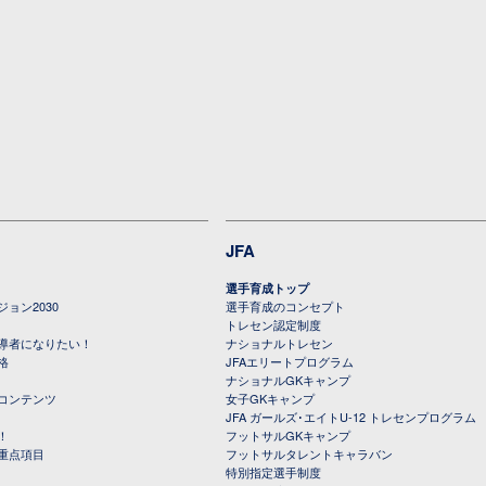
JFA
選手育成トップ
ョン2030
選手育成のコンセプト
トレセン認定制度
導者になりたい！
ナショナルトレセン
格
JFAエリートプログラム
ナショナルGKキャンプ
コンテンツ
女子GKキャンプ
JFA ガールズ･エイトU-12 トレセンプログラム
！
フットサルGKキャンプ
重点項目
フットサルタレントキャラバン
特別指定選手制度