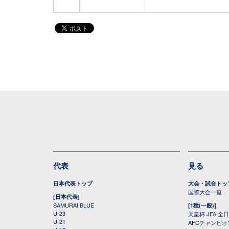
代表
見る
日本代表トップ
大会・試合トッ
国際大会一覧
[日本代表]
SAMURAI BLUE
[1種(一般)]
U-23
天皇杯 JFA 
U-21
AFCチャンピ