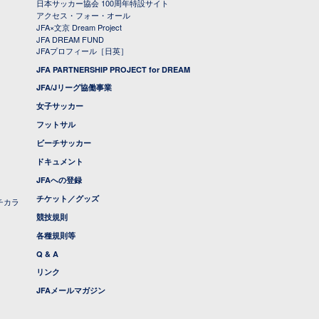
日本サッカー協会 100周年特設サイト
アクセス・フォー・オール
JFA×文京 Dream Project
JFA DREAM FUND
JFAプロフィール［日英］
JFA PARTNERSHIP PROJECT for DREAM
JFA/Jリーグ協働事業
女子サッカー
フットサル
ビーチサッカー
ドキュメント
JFAへの登録
チケット／グッズ
チカラ
競技規則
各種規則等
Q & A
リンク
JFAメールマガジン