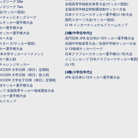
ズリーグ Elite
全国高等学校総合体育大会(サッカー競技)
ンズリーグ Two
全国高等学校定時制通信制サッカー大会
会(サッカー競技)
日本クラブユースサッカー選手権(U-18)大会
ーチャンピオンズリーグ
国民スポーツ大会(サッカー競技)
ムサッカー選手権大会
U-16 インターナショナルドリームカップ
カー選手権大会
サッカー選手権大会
[3種(中学生年代)]
カー大会
高円宮杯 JFA 全日本U-15サッカー選手権大会
スターズ(サッカー競技)
全国中学校体育大会／全国中学校サッカー大会
カー選手権大会
U-13地域サッカーリーグ
日本大学サッカートーナメント
日本クラブユースサッカー選手権(U-15)大会
カー新人戦
メニコンカップ 日本クラブユースサッカー東西
チャレンジサッカー
(U-15)
 SOCCER 大学日韓（韓日）定期戦
[4種(小学生年代)]
 SOCCER 大学日韓（韓日）新人戦
JFA 全日本U-12サッカー選手権大会
 SOCCER 大学女子日韓（韓日）定期戦
校サッカー選手権大会
ップ 全国高専サッカー地域選抜大会
ッカー選手権大会
ールドカップ