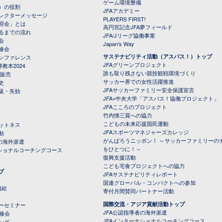
ゲーム環境整備
）の役割
JFAアカデミー
レクターメッセージ
PLAYERS FIRST!
習会」とは
高円宮記念JFA夢フィールド
るまでの流れ
JFA/Jリーグ協働事業
会
Japan's Way
修会
サステナビリティ活動（アスパス！）トップ
ンファレンス
JFAグリーンプロジェクト
教本2024
誰も取り残さない競技観戦環境づくり
 販売
サッカー界での女性活躍推進
史
JFAサッカーファミリー安全保護宣言
級・失効
JFA×中央大学「アスパス！協働プロジェクト」
JFAこころのプロジェクト
竹内悌三賞への協力
こどもの未来応援国民運動
ットネス
JFAスポーツマネジャーズカレッジ
動
がんばろうニッポン！ ～サッカーファミリーの
の海外派遣
をひとつに！～
ナショナルコーチングコース
復興支援活動
こども宅食プロジェクトへの協力
プ
JFAサステナビリティレポート
（PDFファイル）
国連グローバル・コンパクトへの参加
補給
寄付月間賛同パートナー活動
国際交流・アジア貢献活動トップ
ーセミナー
JFA公認指導者の海外派遣
研修会
JFAインターナショナルコーチングコース
ング