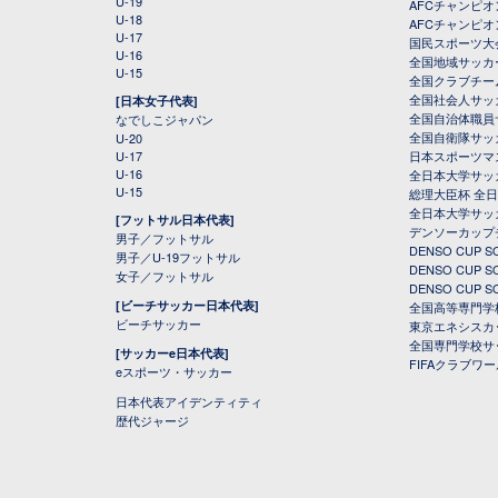
U-19
AFCチャンピオン
U-18
AFCチャンピオ
U-17
国民スポーツ大
U-16
全国地域サッカ
U-15
全国クラブチー
全国社会人サッ
[日本女子代表]
全国自治体職員
なでしこジャパン
全国自衛隊サッ
U-20
U-17
日本スポーツマ
U-16
全日本大学サッ
U-15
総理大臣杯 全
全日本大学サッ
[フットサル日本代表]
デンソーカップ
男子／フットサル
DENSO CUP
男子／U-19フットサル
DENSO CUP
女子／フットサル
DENSO CUP
[ビーチサッカー日本代表]
全国高等専門学
ビーチサッカー
東京エネシスカ
全国専門学校サ
[サッカーe日本代表]
FIFAクラブワ
eスポーツ・サッカー
日本代表アイデンティティ
歴代ジャージ