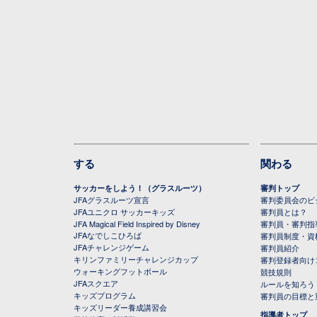
する
関わる
サッカーをしよう！（グラスルーツ）
審判トップ
JFAグラスルーツ宣言
審判委員会のビジ
JFAユニクロ サッカーキッズ
審判員とは？
JFA Magical Field Inspired by Disney
審判員・審判指
JFAなでしこひろば
審判員制度・資
JFAチャレンジゲーム
審判員紹介
キリンファミリーチャレンジカップ
審判登録者向け
ウォーキングフットボール
競技規則
JFAスクエア
ルールを知ろう
キッズプログラム
審判員の目標と
キッズリーダー養成講習会
指導者トップ