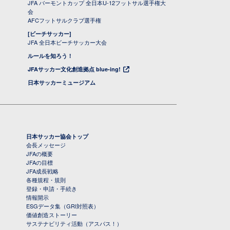
JFA バーモントカップ 全日本U-12フットサル選手権大
会
AFCフットサルクラブ選手権
[ビーチサッカー]
JFA 全日本ビーチサッカー大会
ルールを知ろう！
JFAサッカー文化創造拠点 blue-ing!
日本サッカーミュージアム
日本サッカー協会トップ
会長メッセージ
JFAの概要
JFAの目標
JFA成長戦略
各種規程・規則
登録・申請・手続き
情報開示
ESGデータ集（GRI対照表）
価値創造ストーリー
サステナビリティ活動（アスパス！）