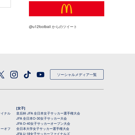
@u12football からのツイート
ソーシャルメディア一覧
[女子]
ァイナル
皇后杯 JFA 全日本女子サッカー選手権大会
JFA 全日本O-30女子サッカー大会
JFA O-40女子サッカーオープン大会
レーオフ
全日本大学女子サッカー選手権大会
JFA U-18女子サッカーファイナルズ