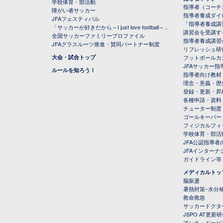
学校体育・部活動
指導者（コーチ
障がい者サッカー
指導者養成ダイ
JFAフェスティバル
「指導者養成講
「サッカーが好きだから～I just love football～」
講習会を受講す
全国サッカーファミリープロファイル
指導者養成講習
JFAグラスルーツ推進・賛同パートナー制度
リフレッシュ研
大会・試合トップ
フットボールカ
JFAサッカー指導
ルールを知ろう！
指導者向け教材
理念・意義・歴
登録・更新・昇
各種申請・資料
チューター制度
ゴールキーパー
フィジカルフィ
学校体育・部活
JFA公認指導者
JFAインター
ガイドライン等
メディカルトッ
脳振盪
暑熱対策･水分
救命救急
サッカードクタ
JSPO AT更新
アンチ・ドーピ