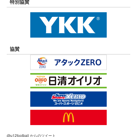
特別協賛
協賛
@u12football からのツイート