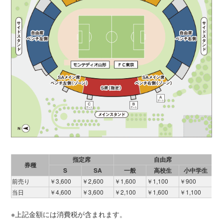
指定席
自由席
券種
S
SA
一般
高校生
小中学生
前売り
￥3,600
￥2,600
￥1,600
￥1,100
￥900
当日
￥4,600
￥3,600
￥2,100
￥1,600
￥1,100
※上記金額には消費税が含まれます。