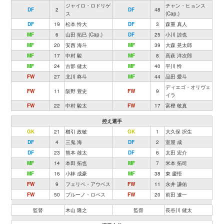
ジャイロ・ロドリゲ
チャン・ヒョンス
DF
2
DF
48
ス
(Cap.)
DF
19
松本 怜大
DF
3
森重 真人
MF
6
山田 拓巳 (Cap.)
DF
25
小川 諒也
MF
20
安西 海斗
MF
39
大森 晃太郎
MF
17
中村 駿
MF
8
髙萩 洋次郎
MF
24
古部 健太
MF
40
平川 怜
FW
27
北川 柊斗
MF
44
品田 愛斗
ディエゴ・オリヴェ
FW
11
阪野 豊史
FW
9
イラ
FW
22
中村 駿太
FW
17
富樫 敬真
控え選手
GK
21
櫛引 政敏
GK
1
大久保 択生
DF
4
三鬼 海
DF
2
室屋 成
DF
23
熊本 雄太
DF
6
太田 宏介
MF
14
本田 拓也
MF
7
米本 拓司
MF
16
小林 成豪
MF
38
東 慶悟
FW
9
フェリペ・アウベス
FW
11
永井 謙佑
FW
50
ブルーノ・ロペス
FW
20
前田 遼一
監督
木山 隆之
監督
長谷川 健太