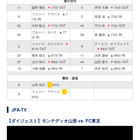
選手交代
11
阪野 豊史
▼
77分 OUT
5
丹羽 大輝
▼
73分 OUT
フェリペ・アウベス
▲
7
9
2
室屋 成
▲
73分 IN
7分 IN
22
中村 駿太
▼
77分 OUT
40
平川 怜
▼
73分 OUT
ブルーノ・ロペス
▲
77
50
38
東 慶悟
▲
73分 IN
分 IN
ジャイロ・ロドリゲス
▼
ディエゴ・オリヴェイラ
2
9
87分 OUT
▼
89分 OUT
23
熊本 雄太
▲
87分 IN
11
永井 謙佑
▲
89分 IN
27
北川 柊斗
▼
98分 OUT
44
品田 愛斗
▼
95分 OUT
16
小林 成豪
▲
98分 IN
7
米本 拓司
▲
95分 IN
警告・退場
6
山田 拓巳
83分
フェリペ・アウベス
1
9
20分
JFA-TV
【ダイジェスト】モンテディオ山形 vs. FC東京