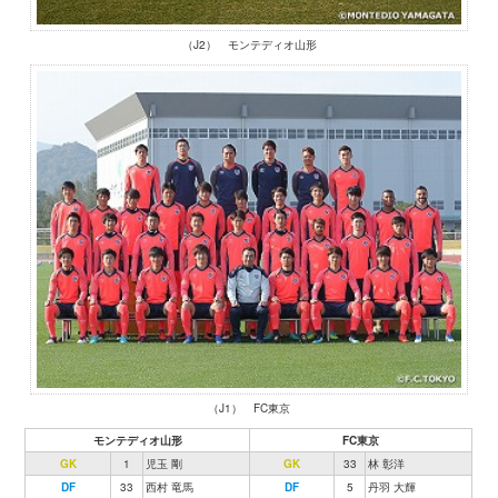
（J2） モンテディオ山形
（J1） FC東京
モンテディオ山形
FC東京
GK
1
児玉 剛
GK
33
林 彰洋
DF
33
西村 竜馬
DF
5
丹羽 大輝