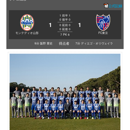
公式記録
1
前半
1
0
後半
0
1
1
0
延前
0
0
延後
0
モンテディオ山形
FC東京
7
PK
6
得点者
9分 阪野 豊史
7分 ディエゴ・オリヴェイラ