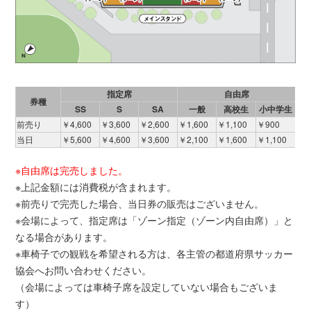
指定席
自由席
券種
SS
S
SA
一般
高校生
小中学生
前売り
￥4,600
￥3,600
￥2,600
￥1,600
￥1,100
￥900
当日
￥5,600
￥4,600
￥3,600
￥2,100
￥1,600
￥1,100
※自由席は完売しました。
※上記金額には消費税が含まれます。
※前売りで完売した場合、当日券の販売はございません。
※会場によって、指定席は「ゾーン指定（ゾーン内自由席）」と
なる場合があります。
※車椅子での観戦を希望される方は、各主管の都道府県サッカー
協会へお問い合わせください。
（会場によっては車椅子席を設定していない場合もございま
す）