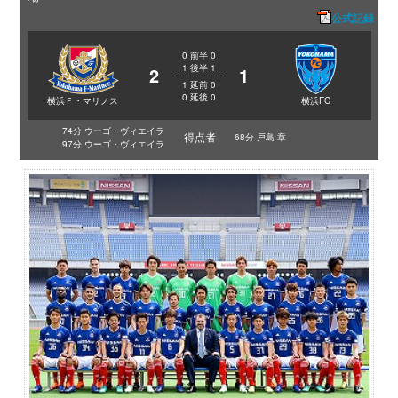
公式記録
0
前半
0
1
後半
1
2
1
1
延前
0
0
延後
0
横浜Ｆ・マリノス
横浜FC
74分 ウーゴ・ヴィエイラ
得点者
68分 戸島 章
97分 ウーゴ・ヴィエイラ