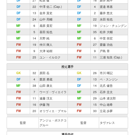
DF
27
松原 健
DF
16
新井 純平
DF
22
中澤 佑二 (Cap.)
DF
4
渡邉 将基
DF
13
金井 貢史
DF
2
藤井 悠太
DF
24
山中 亮輔
DF
22
永田 拓也
MF
6
扇原 貴宏
MF
19
ジョン・チュングン
MF
5
喜田 拓也
MF
35
松井 大輔
MF
14
天野 純
MF
6
中里 崇宏
FW
19
仲川 輝人
FW
27
齋藤 功佑
FW
9
大津 祐樹
FW
9
戸島 章
FW
25
ユン・イルロク
FW
11
三浦 知良 (Cap.)
控え選手
GK
32
原田 岳
GK
26
市川 暉記
DF
4
栗原 勇蔵
DF
13
ペ・スンジン
MF
38
山田 康太
DF
14
北爪 健吾
FW
7
ウーゴ・ヴィエイラ
MF
25
石井 圭太
FW
11
遠藤 渓太
MF
29
山本 凌太郎
FW
16
伊藤 翔
FW
15
中山 雄希
FW
20
オリヴィエ・ブマル
FW
30
立花 歩夢
アンジェ・ポステコ
監督
監督
タヴァレス
グルー
選手交代