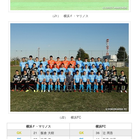
（J1） 横浜Ｆ・マリノス
（J2） 横浜FC
横浜Ｆ・マリノス
横浜FC
GK
21
飯倉 大樹
GK
36
辻 周吾