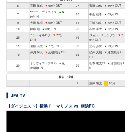
5
喜田 拓也
▼
69分 OUT
27
齋藤 功佑
▼
69分 OUT
ウーゴ・ヴィエイラ
▲
6
7
15
中山 雄希
▲
69分 IN
9分 IN
9
大津 祐樹
▼
69分 OUT
11
三浦 知良
▼
72分 OUT
16
伊藤 翔
▲
69分 IN
25
石井 圭太
▲
72分 IN
ユン・イルロク
▼
77分
ジョン・チュングン
▼
7
25
19
OUT
9分 OUT
11
遠藤 渓太
▲
77分 IN
30
立花 歩夢
▲
79分 IN
仲川 輝人
▼
延後開始 OU
松井 大輔
▼
延前開始 O
19
35
T
UT
オリヴィエ・ブマル
▲
延
山本 凌太郎
▲
延前開始 I
20
29
後開始 IN
N
警告・退場
2
藤井 悠太
16分
JFA-TV
【ダイジェスト】横浜Ｆ・マリノス vs. 横浜FC