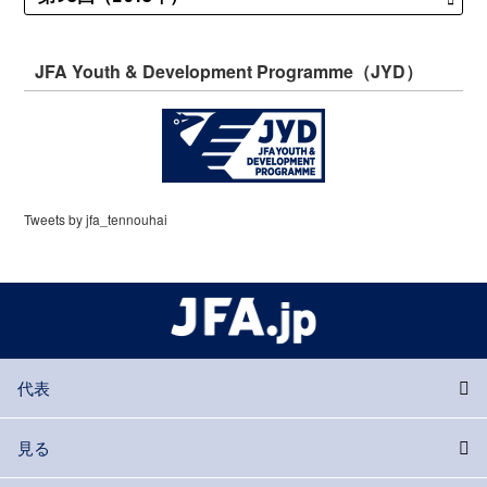
JFA Youth & Development Programme（JYD）
Tweets by jfa_tennouhai
代表
見る