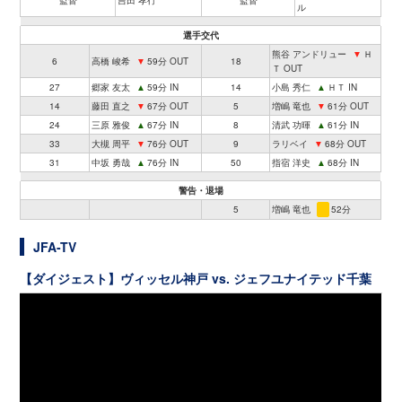
監督
吉田 孝行
監督
ル
選手交代
熊谷 アンドリュー
▼
Ｈ
6
高橋 峻希
▼
59分 OUT
18
Ｔ OUT
27
郷家 友太
▲
59分 IN
14
小島 秀仁
▲
ＨＴ IN
14
藤田 直之
▼
67分 OUT
5
増嶋 竜也
▼
61分 OUT
24
三原 雅俊
▲
67分 IN
8
清武 功暉
▲
61分 IN
33
大槻 周平
▼
76分 OUT
9
ラリベイ
▼
68分 OUT
31
中坂 勇哉
▲
76分 IN
50
指宿 洋史
▲
68分 IN
警告・退場
5
増嶋 竜也
52分
JFA-TV
【ダイジェスト】ヴィッセル神戸 vs. ジェフユナイテッド千葉