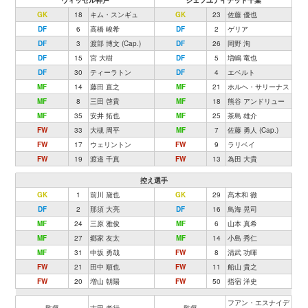
ヴィッセル神戸
ジェフユナイテッド千葉
GK
18
キム・スンギュ
GK
23
佐藤 優也
DF
6
高橋 峻希
DF
2
ゲリア
DF
3
渡部 博文 (Cap.)
DF
26
岡野 洵
DF
15
宮 大樹
DF
5
増嶋 竜也
DF
30
ティーラトン
DF
4
エベルト
MF
14
藤田 直之
MF
21
ホルヘ・サリーナス
MF
8
三田 啓貴
MF
18
熊谷 アンドリュー
MF
35
安井 拓也
MF
25
茶島 雄介
FW
33
大槻 周平
MF
7
佐藤 勇人 (Cap.)
FW
17
ウェリントン
FW
9
ラリベイ
FW
19
渡邉 千真
FW
13
為田 大貴
控え選手
GK
1
前川 黛也
GK
29
髙木和 徹
DF
2
那須 大亮
DF
16
鳥海 晃司
MF
24
三原 雅俊
MF
6
山本 真希
MF
27
郷家 友太
MF
14
小島 秀仁
MF
31
中坂 勇哉
FW
8
清武 功暉
FW
21
田中 順也
FW
11
船山 貴之
FW
20
増山 朝陽
FW
50
指宿 洋史
フアン・エスナイデ