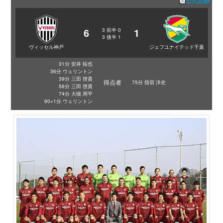
公式記録
6
1
3
前半
0
3
後半
1
ヴィッセル神戸
ジェフユナイテッド千葉
31分 安井 拓也
36分 ウェリントン
39分 三田 啓貴
得点者
75分 指宿 洋史
56分 三田 啓貴
74分 大槻 周平
90+1分 ウェリントン