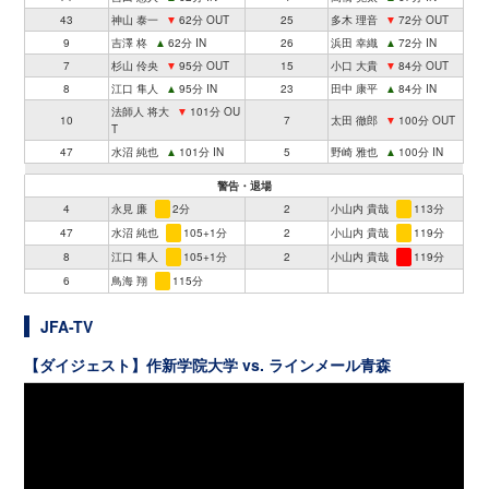
43
神山 泰一
▼
62分 OUT
25
多木 理音
▼
72分 OUT
9
吉澤 柊
▲
62分 IN
26
浜田 幸織
▲
72分 IN
7
杉山 伶央
▼
95分 OUT
15
小口 大貴
▼
84分 OUT
8
江口 隼人
▲
95分 IN
23
田中 康平
▲
84分 IN
法師人 将大
▼
101分 OU
10
7
太田 徹郎
▼
100分 OUT
T
47
水沼 純也
▲
101分 IN
5
野崎 雅也
▲
100分 IN
警告・退場
4
永見 廉
2分
2
小山内 貴哉
113分
47
水沼 純也
105+1分
2
小山内 貴哉
119分
8
江口 隼人
105+1分
2
小山内 貴哉
119分
6
鳥海 翔
115分
JFA-TV
【ダイジェスト】作新学院大学 vs. ラインメール青森