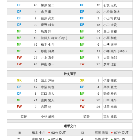
DF
48
柳原 隆二
DF
13
石坂 元気
DF
4
永見 廉
DF
20
小松崎 雄太
DF
2
藤原 亮太
DF
2
小山内 貴哉
DF
20
慶野 雄大
DF
15
小口 大貴
MF
6
鳥海 翔
MF
10
奥山 泰裕
MF
10
法師人 将大 (Cap.)
MF
21
小栗 和也
MF
16
橋本 七斗
MF
6
山﨑 正登
MF
7
杉山 伶央
MF
11
小幡 純平 (Cap.)
FW
27
井上 真冬
MF
7
太田 徹郎
FW
43
神山 泰一
FW
25
多木 理音
控え選手
GK
12
清水 淳悟
GK
1
伊藤 拓真
DF
47
水沼 純也
DF
4
髙橋 寛太
DF
8
江口 隼人
MF
5
野崎 雅也
MF
71
吉田 悠人
FW
23
田中 康平
FW
9
吉澤 柊
FW
26
浜田 幸織
監督
小林 成光
監督
望月 達也
選手交代
16
橋本 七斗
▼
62分 OUT
13
石坂 元気
▼
67分 OUT
71
吉田 悠人
▲
62分 IN
4
髙橋 寛太
▲
67分 IN