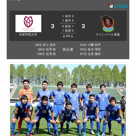
公式記録
1
前半
2
1
後半
0
3
3
0
延前
1
1
延後
0
作新学院大学
ラインメール青森
8
PK
9
36分 井上 真冬
24分 小幡 純平
得点者
66分 吉澤 柊
30分 多木 理音
108分 吉澤 柊
97分 太田 徹郎