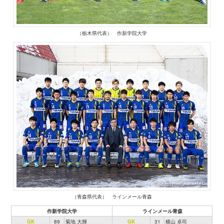
（栃木県代表） 作新学院大学
（青森県代表） ラインメール青森
作新学院大学
ラインメール青森
GK
89
菊地 大輝
GK
31
横山 卓司