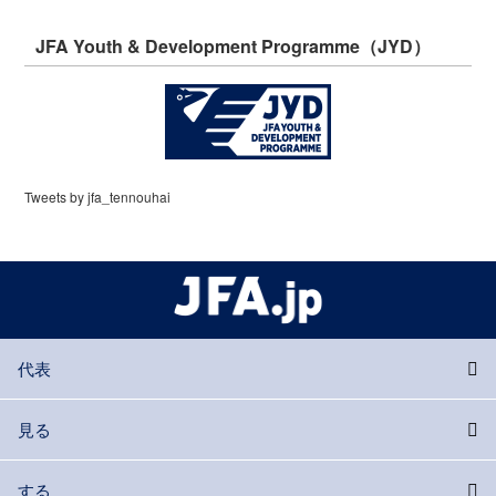
JFA Youth & Development Programme（JYD）
Tweets by jfa_tennouhai
代表
見る
する