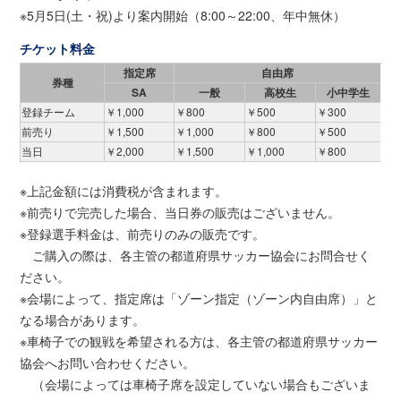
※5月5日(土・祝)より案内開始（8:00～22:00、年中無休）
チケット料金
指定席
自由席
券種
SA
一般
高校生
小中学生
登録チーム
￥1,000
￥800
￥500
￥300
前売り
￥1,500
￥1,000
￥800
￥500
当日
￥2,000
￥1,500
￥1,000
￥800
※上記金額には消費税が含まれます。
※前売りで完売した場合、当日券の販売はございません。
※登録選手料金は、前売りのみの販売です。
ご購入の際は、各主管の都道府県サッカー協会にお問合せく
ださい。
※会場によって、指定席は「ゾーン指定（ゾーン内自由席）」と
なる場合があります。
※車椅子での観戦を希望される方は、各主管の都道府県サッカー
協会へお問い合わせください。
（会場によっては車椅子席を設定していない場合もございま