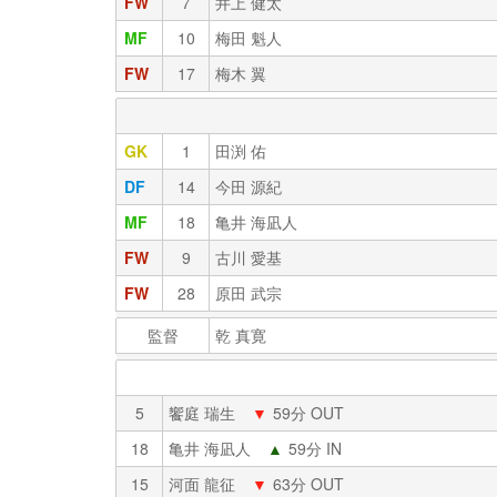
FW
7
井上 健太
MF
10
梅田 魁人
FW
17
梅木 翼
GK
1
田渕 佑
DF
14
今田 源紀
MF
18
亀井 海凪人
FW
9
古川 愛基
FW
28
原田 武宗
監督
乾 真寛
5
饗庭 瑞生
▼
59分 OUT
18
亀井 海凪人
▲
59分 IN
15
河面 龍征
▼
63分 OUT