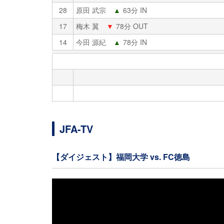
28
原田 武宗
▲
63分 IN
17
梅木 翼
▼
78分 OUT
14
今田 源紀
▲
78分 IN
JFA-TV
【ダイジェスト】福岡大学 vs. FC徳島