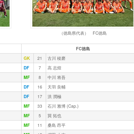
（徳島県代表） FC徳島
FC徳島
GK
21
古川 稜磨
DF
7
高 志煌
MF
8
中川 将吾
DF
16
天羽 良輔
DF
17
洪 潤極
MF
33
石川 雅博 (Cap.)
MF
5
巽 拓也
MF
11
桑島 昂平