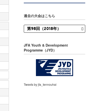
過去の大会はこちら
JFA Youth & Development
Programme（JYD）
Tweets by jfa_tennouhai