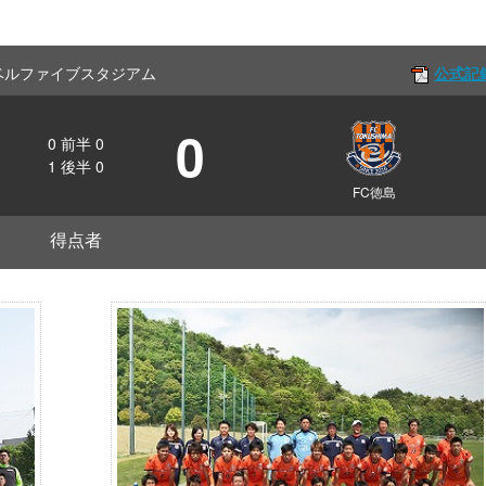
f レベルファイブスタジアム
公式記
0
0
前半
0
1
後半
0
FC徳島
得点者