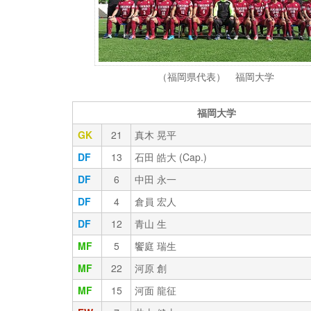
（福岡県代表） 福岡大学
福岡大学
GK
21
真木 晃平
DF
13
石田 皓大 (Cap.)
DF
6
中田 永一
DF
4
倉員 宏人
DF
12
青山 生
MF
5
饗庭 瑞生
MF
22
河原 創
MF
15
河面 龍征