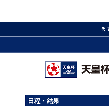
代
日程・結果