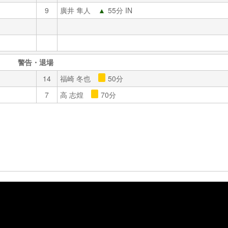
9
廣井 隼人
▲
55分 IN
警告・退場
14
福崎 冬也
50分
7
高 志煌
70分