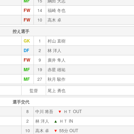
MF
15
綱田 大志
FW
14
福崎 冬也
FW
10
高木 卓
控え選手
GK
1
村山 直樹
DF
2
林 洋人
FW
9
廣井 隼人
MF
19
赤星 雄祐
MF
27
秋月 駿作
監督
尾上 勇也
選手交代
8
中川 将吾
▼
ＨＴ OUT
2
林 洋人
▲
ＨＴ IN
10
高木 卓
▼
55分 OUT