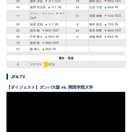
25
藤本 淳吾
▼
ＨＴ OUT
18
林部 晃己
▼
66分 OUT
40
食野 亮太郎
▲
ＨＴ IN
33
山見 大登
▲
66分 IN
ファン・ウィジョ
▼
ＨＴ
11
31
安羅 修雅
▼
72分 OUT
OUT
26
妹尾 直哉
▲
ＨＴ IN
8
橋本 泰志
▲
72分 IN
20
長沢 駿
▼
85分 OUT
20
岩本 和希
▼
89分 OUT
38
中村 敬斗
▲
85分 IN
6
柄脇 雅伸
▲
89分 IN
10
倉田 秋
▼
99分 OUT
27
森 勇人
▲
99分 IN
警告・退場
8
マテウス
87分
JFA-TV
【ダイジェスト】ガンバ大阪 vs. 関西学院大学