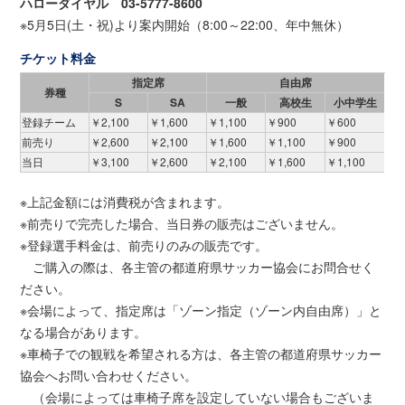
ハローダイヤル 03-5777-8600
※5月5日(土・祝)より案内開始（8:00～22:00、年中無休）
チケット料金
指定席
自由席
券種
S
SA
一般
高校生
小中学生
登録チーム
￥2,100
￥1,600
￥1,100
￥900
￥600
前売り
￥2,600
￥2,100
￥1,600
￥1,100
￥900
当日
￥3,100
￥2,600
￥2,100
￥1,600
￥1,100
※上記金額には消費税が含まれます。
※前売りで完売した場合、当日券の販売はございません。
※登録選手料金は、前売りのみの販売です。
ご購入の際は、各主管の都道府県サッカー協会にお問合せく
ださい。
※会場によって、指定席は「ゾーン指定（ゾーン内自由席）」と
なる場合があります。
※車椅子での観戦を希望される方は、各主管の都道府県サッカー
協会へお問い合わせください。
（会場によっては車椅子席を設定していない場合もございま