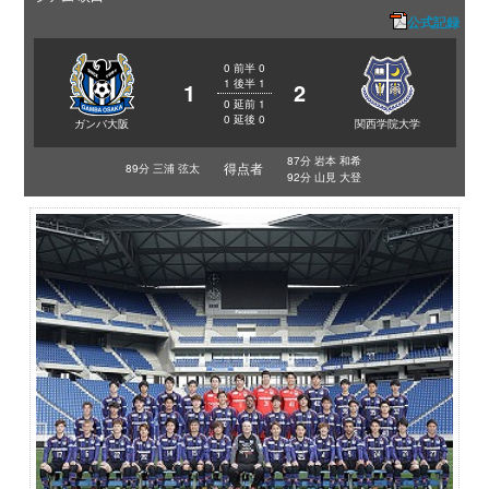
公式記録
0
前半
0
1
後半
1
1
2
0
延前
1
0
延後
0
ガンバ大阪
関西学院大学
87分 岩本 和希
得点者
89分 三浦 弦太
92分 山見 大登