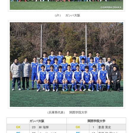
（J1） ガンバ大阪
（兵庫県代表） 関西学院大学
ガンバ大阪
関西学院大学
GK
23
林 瑞輝
GK
1
妻鹿 寛史