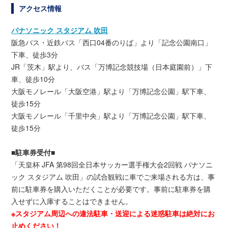
アクセス情報
パナソニック スタジアム 吹田
阪急バス・近鉄バス「西口04番のりば」より「記念公園南口」
下車、徒歩3分
JR「茨木」駅より、バス「万博記念競技場（日本庭園前）」下
車、徒歩10分
大阪モノレール「大阪空港」駅より「万博記念公園」駅下車、
徒歩15分
大阪モノレール「千里中央」駅より「万博記念公園」駅下車、
徒歩15分
■駐車券受付■
「天皇杯 JFA 第98回全日本サッカー選手権大会2回戦 パナソニ
ック スタジアム 吹田」の試合観戦に車でご来場される方は、事
前に駐車券を購入いただくことが必要です。事前に駐車券を購
入せずに入庫することはできません。
※スタジアム周辺への違法駐車・送迎による迷惑駐車は絶対にお
止めください！