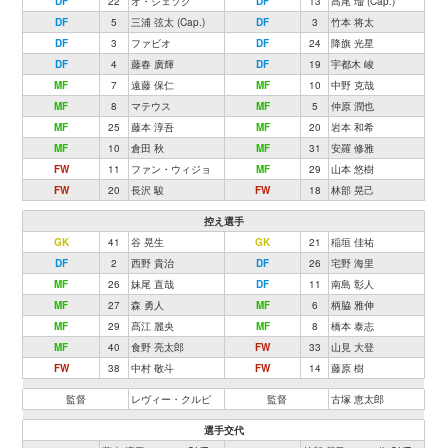
DF
22
オ・ジェソク
DF
13
髙尾 瑠 (Cap.)
DF
5
三浦 弦太 (Cap.)
DF
3
竹本 将太
DF
3
ファビオ
DF
24
降旗 光星
DF
4
藤春 廣輝
DF
19
宇都木 峻
MF
7
遠藤 保仁
MF
10
中野 克哉
MF
8
マテウス
MF
5
仲原 潤也
MF
25
藤本 淳吾
MF
20
岩本 和希
MF
10
倉田 秋
MF
31
安羅 修雅
FW
11
ファン・ウィジョ
MF
29
山本 悠樹
FW
20
長沢 駿
FW
18
林部 晃己
控え選手
GK
41
谷 晃生
GK
21
稲垣 佳祐
DF
2
西野 貴治
DF
26
宅野 海里
MF
26
妹尾 直哉
DF
11
南島 彰人
MF
27
森 勇人
MF
6
柄脇 雅伸
MF
29
髙江 麗央
MF
8
橋本 泰志
MF
40
食野 亮太郎
FW
33
山見 大登
FW
38
中村 敬斗
FW
14
藤原 樹
監督
レヴィー・クルピ
監督
古塚 恵太郎
選手交代