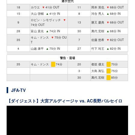
選手交代
18
カウエ
▼
41分 OUT
11
岡本 英也
▼
68分 OUT
15
大山 啓輔
▲
41分 IN
8
河合 秀人
▲
68分 IN
ロビン・シモヴィッチ
▼
9
13
勝又 慶典
▼
68分 OUT
74分 OUT
28
富山 貴光
▲
74分 IN
30
萬代 宏樹
▲
68分 IN
キム・ドンス
▼
75分 OU
35
7
佐藤 悠希
▼
82分 OUT
T
4
山越 康平
▲
75分 IN
27
竹下 玲王
▲
82分 IN
警告・退場
35
キム・ドンス
74分
20
都並 優太
70分
3
大島 嵩弘
75分
30
萬代 宏樹
85分
JFA-TV
【ダイジェスト】大宮アルディージャ vs. AC長野パルセイロ