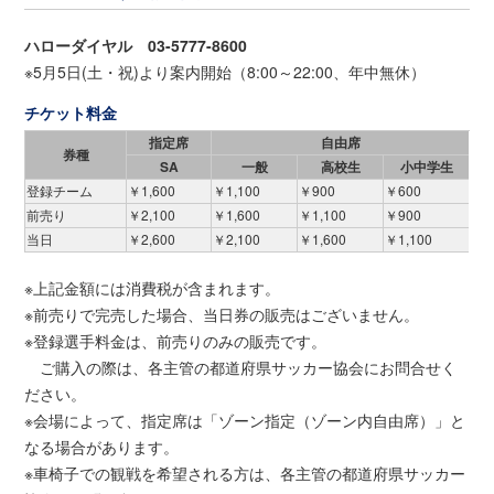
ハローダイヤル 03-5777-8600
※5月5日(土・祝)より案内開始（8:00～22:00、年中無休）
チケット料金
指定席
自由席
券種
SA
一般
高校生
小中学生
登録チーム
￥1,600
￥1,100
￥900
￥600
前売り
￥2,100
￥1,600
￥1,100
￥900
当日
￥2,600
￥2,100
￥1,600
￥1,100
※上記金額には消費税が含まれます。
※前売りで完売した場合、当日券の販売はございません。
※登録選手料金は、前売りのみの販売です。
ご購入の際は、各主管の都道府県サッカー協会にお問合せく
ださい。
※会場によって、指定席は「ゾーン指定（ゾーン内自由席）」と
なる場合があります。
※車椅子での観戦を希望される方は、各主管の都道府県サッカー