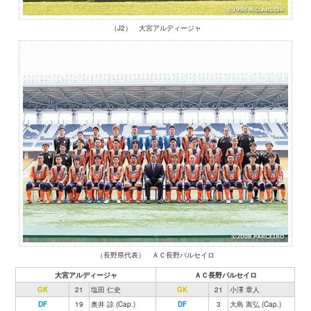
（J2） 大宮アルディージャ
（長野県代表） ＡＣ長野パルセイロ
大宮アルディージャ
ＡＣ長野パルセイロ
GK
21
塩田 仁史
GK
21
小澤 章人
DF
19
奥井 諒 (Cap.)
DF
3
大島 嵩弘 (Cap.)