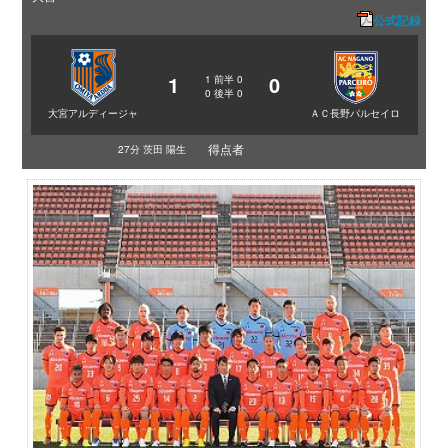
公式記録
1
0
1
前半
0
0
後半
0
大宮アルディージャ
ＡＣ長野パルセイロ
得点者
27分 茨田 陽生