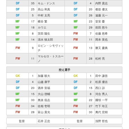
DF
35
キム・ドンス
DF
4
内野 貴志
DF
25
高山 和真
DF
20
都並 優太
DF
5
中村 太亮
DF
26
遠藤 元一
MF
17
横谷 繁
MF
23
堂安 憂
MF
18
カウエ
MF
29
前田 悠斗
MF
8
茨田 陽生
FW
7
佐藤 悠希
MF
14
清水 慎太郎
FW
11
岡本 英也
ロビン・シモヴィッ
FW
9
FW
13
勝又 慶典
チ
マルセロ・トスカー
FW
11
FW
28
松村 亮
ノ
控え選手
GK
1
加藤 順大
GK
1
田中 謙吾
DF
4
山越 康平
DF
2
松原 優吉
DF
20
酒井 宣福
DF
15
西口 諒
MF
15
大山 啓輔
MF
8
河合 秀人
MF
33
奥抜 侃志
MF
22
國領 一平
FW
34
佐相 壱明
FW
27
竹下 玲王
FW
28
富山 貴光
FW
30
萬代 宏樹
監督
石井 正忠
監督
浅野 哲也