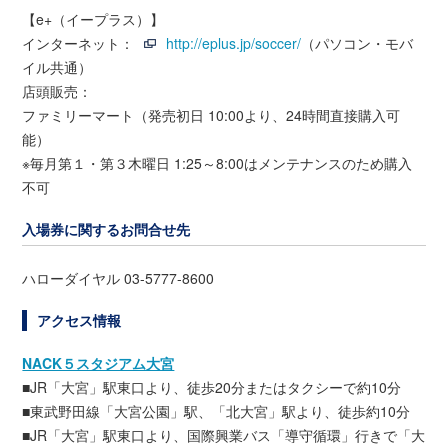
【e+（イープラス）】
インターネット：
http://eplus.jp/soccer/
（パソコン・モバ
イル共通）
店頭販売：
ファミリーマート（発売初日 10:00より、24時間直接購入可
能）
※毎月第１・第３木曜日 1:25～8:00はメンテナンスのため購入
不可
入場券に関するお問合せ先
ハローダイヤル 03-5777-8600
アクセス情報
NACK５スタジアム大宮
■JR「大宮」駅東口より、徒歩20分またはタクシーで約10分
■東武野田線「大宮公園」駅、「北大宮」駅より、徒歩約10分
■JR「大宮」駅東口より、国際興業バス「導守循環」行きで「大