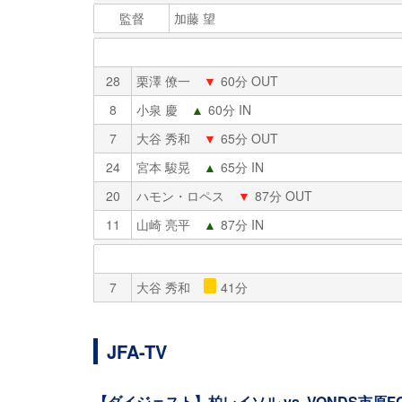
監督
加藤 望
28
栗澤 僚一
▼
60分 OUT
8
小泉 慶
▲
60分 IN
7
大谷 秀和
▼
65分 OUT
24
宮本 駿晃
▲
65分 IN
20
ハモン・ロペス
▼
87分 OUT
11
山崎 亮平
▲
87分 IN
7
大谷 秀和
41分
JFA-TV
【ダイジェスト】柏レイソル vs. VONDS市原F