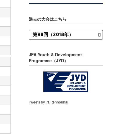
過去の大会はこちら
JFA Youth & Development
Programme（JYD）
Tweets by jfa_tennouhai