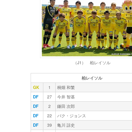
（J1） 柏レイソル
柏レイソル
GK
1
桐畑 和繁
DF
27
今井 智基
DF
2
鎌田 次郎
DF
22
パク・ジョンス
DF
39
亀川 諒史