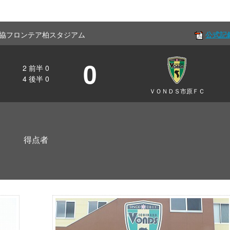
ff 三協フロンテア柏スタジアム
公式記
0
2
前半
0
4
後半
0
ＶＯＮＤＳ市原ＦＣ
得点者