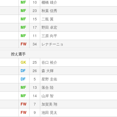
MF
10
棚橋 雄介
MF
23
秋葉 信秀
MF
15
二瓶 翼
MF
17
野田 卓宏
MF
11
三原 向平
FW
34
レナチーニョ
控え選手
GK
25
谷口 裕介
DF
26
森 大輝
DF
5
星野 圭佑
MF
13
落合 陸
MF
14
山岸 智
FW
7
加賀美 翔
FW
9
池田 晃太