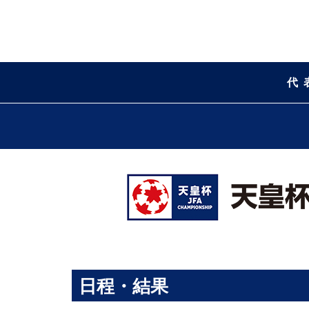
代
日程・結果