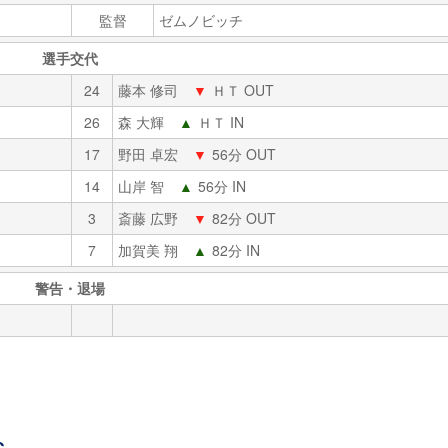
監督
ゼムノビッチ
選手交代
24
藤本 修司
▼
ＨＴ OUT
26
森 大輝
▲
ＨＴ IN
17
野田 卓宏
▼
56分 OUT
14
山岸 智
▲
56分 IN
3
斎藤 広野
▼
82分 OUT
7
加賀美 翔
▲
82分 IN
警告・退場
C