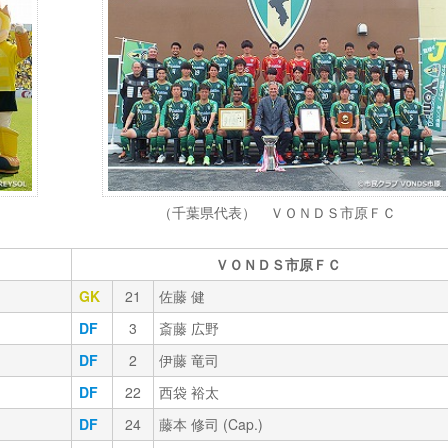
（千葉県代表） ＶＯＮＤＳ市原ＦＣ
ＶＯＮＤＳ市原ＦＣ
GK
21
佐藤 健
DF
3
斎藤 広野
DF
2
伊藤 竜司
DF
22
西袋 裕太
DF
24
藤本 修司 (Cap.)