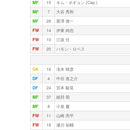
MF
15
キム・ボギョン (Cap.)
MF
7
大谷 秀和
MF
28
栗澤 僚一
FW
14
伊東 純也
FW
10
江坂 任
FW
20
ハモン・ロペス
GK
16
滝本 晴彦
DF
4
中谷 進之介
DF
24
宮本 駿晃
MF
37
細貝 萌
MF
8
小泉 慶
FW
11
山崎 亮平
FW
18
瀬川 祐輔