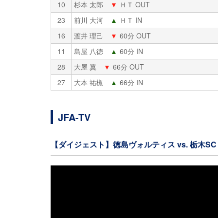
10
杉本 太郎
▼
ＨＴ OUT
23
前川 大河
▲
ＨＴ IN
16
渡井 理己
▼
60分 OUT
11
島屋 八徳
▲
60分 IN
28
大屋 翼
▼
66分 OUT
27
大本 祐槻
▲
66分 IN
JFA-TV
【ダイジェスト】徳島ヴォルティス vs. 栃木SC