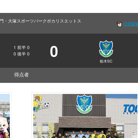
Off 鳴門・大塚スポーツパークポカリスエットス
公式記
0
1
前半
0
0
後半
0
栃木SC
得点者