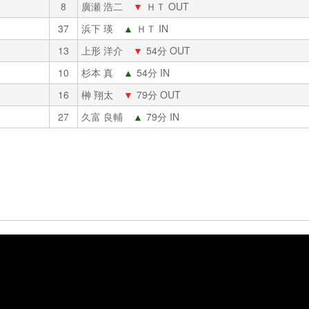
8
廣瀬 浩二
▼
ＨＴ OUT
37
浜下 瑛
▲
ＨＴ IN
13
上形 洋介
▼
54分 OUT
10
杉本 真
▲
54分 IN
16
榊 翔太
▼
79分 OUT
27
久富 良輔
▲
79分 IN