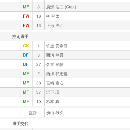
MF
8
廣瀬 浩二 (Cap.)
FW
16
榊 翔太
FW
13
上形 洋介
控え選手
GK
1
竹重 安希彦
DF
3
西河 翔吾
DF
27
久富 良輔
MF
2
西澤 代志也
MF
38
宮崎 泰右
MF
37
浜下 瑛
MF
10
杉本 真
監督
横山 雄次
選手交代