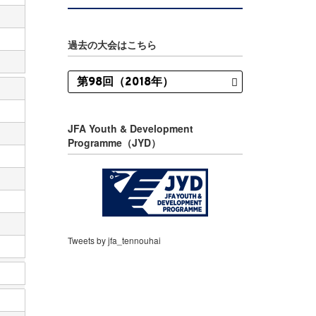
過去の大会はこちら
JFA Youth & Development
Programme（JYD）
Tweets by jfa_tennouhai