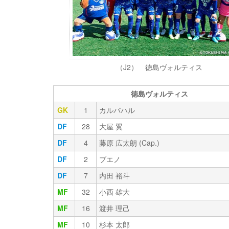
（J2） 徳島ヴォルティス
徳島ヴォルティス
GK
1
カルバハル
DF
28
大屋 翼
DF
4
藤原 広太朗 (Cap.)
DF
2
ブエノ
DF
7
内田 裕斗
MF
32
小西 雄大
MF
16
渡井 理己
MF
10
杉本 太郎