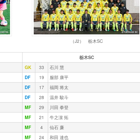
（J2） 栃木SC
栃木SC
GK
33
石川 慧
DF
19
服部 康平
DF
17
福岡 将太
DF
28
温井 駿斗
MF
29
川田 拳登
MF
21
牛之濵 拓
MF
4
仙石 廉
MF
24
和田 達也