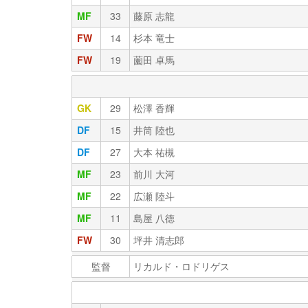
MF
33
藤原 志龍
FW
14
杉本 竜士
FW
19
薗田 卓馬
GK
29
松澤 香輝
DF
15
井筒 陸也
DF
27
大本 祐槻
MF
23
前川 大河
MF
22
広瀬 陸斗
MF
11
島屋 八徳
FW
30
坪井 清志郎
監督
リカルド・ロドリゲス