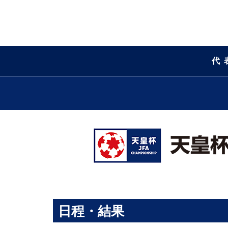
代
日程・結果