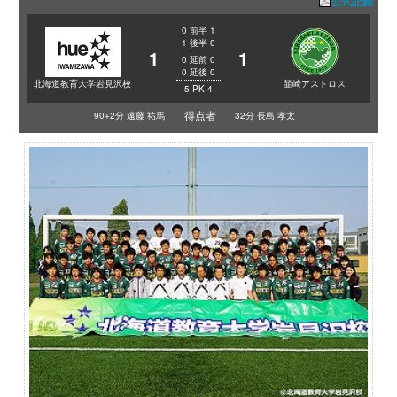
公式記録
0
前半
1
1
後半
0
1
1
0
延前
0
0
延後
0
北海道教育大学岩見沢校
韮崎アストロス
5
PK
4
得点者
90+2分 遠藤 祐馬
32分 長島 孝太