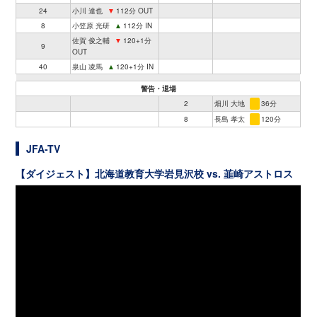
24
小川 達也
▼
112分 OUT
8
小笠原 光研
▲
112分 IN
佐賀 俊之輔
▼
120+1分
9
OUT
40
泉山 凌馬
▲
120+1分 IN
警告・退場
2
畑川 大地
36分
8
長島 孝太
120分
JFA-TV
【ダイジェスト】北海道教育大学岩見沢校 vs. 韮崎アストロス