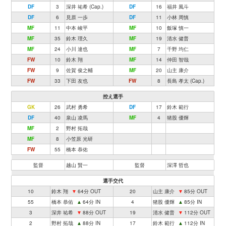
DF
3
深井 祐希 (Cap.)
DF
16
福井 風斗
DF
6
見原 一歩
DF
11
小林 周慎
MF
11
中本 峻平
MF
10
飯塚 慎一
MF
35
鈴木 理久
MF
19
清水 健普
MF
24
小川 達也
MF
7
千野 均仁
FW
10
鈴木 翔
MF
14
仲田 智哉
FW
9
佐賀 俊之輔
MF
20
山主 康介
FW
33
下田 友也
FW
8
長島 孝太 (Cap.)
控え選手
GK
26
武村 勇希
DF
17
鈴木 範行
DF
40
泉山 凌馬
MF
4
猪股 優輝
MF
2
野村 拓哉
MF
8
小笠原 光研
FW
55
橋本 恭佑
監督
越山 賢一
監督
深澤 哲也
選手交代
10
鈴木 翔
▼
64分 OUT
20
山主 康介
▼
85分 OUT
55
橋本 恭佑
▲
64分 IN
4
猪股 優輝
▲
85分 IN
3
深井 祐希
▼
88分 OUT
19
清水 健普
▼
112分 OUT
2
野村 拓哉
▲
88分 IN
17
鈴木 範行
▲
112分 IN