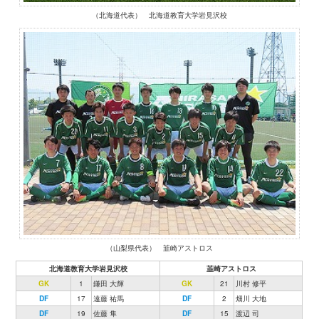
（北海道代表） 北海道教育大学岩見沢校
（山梨県代表） 韮崎アストロス
北海道教育大学岩見沢校
韮崎アストロス
GK
1
鎌田 大輝
GK
21
川村 修平
DF
17
遠藤 祐馬
DF
2
畑川 大地
DF
19
佐藤 隼
DF
15
渡辺 司