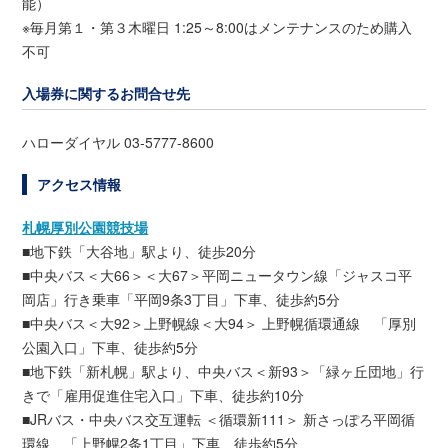
能）
※毎月第１・第３木曜日 1:25～8:00はメンテナンスのため購入
不可
入場券に関するお問合せ先
ハローダイヤル 03-5777-8600
アクセス情報
札幌厚別公園競技場
■地下鉄「大谷地」駅より、徒歩20分
■中央バス＜大66＞＜大67＞平岡ニュータウン線「ジャスコ平
岡店」行き乗車「平岡9条3丁目」下車、徒歩約5分
■中央バス＜大92＞上野幌線＜大94＞ 上野幌循環通線 「厚別
公園入口」下車、徒歩約5分
■地下鉄「新札幌」駅より、中央バス＜新93＞「緑ヶ丘団地」行
きで「雇用促進住宅入口」下車、徒歩約10分
■JRバス・中央バス交互運転 ＜循環新111＞ 新さっぽろ平岡循
環線 「上野幌2条1丁目」下車、徒歩約5分