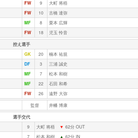
FW
9
大町 将梧
FW
10
古橋 達弥
MF
8
栗本 広輝
FW
18
児玉 怜音
控え選手
GK
20
楠本 祐規
DF
3
三浦 誠史
MF
7
松本 和樹
MF
22
石田 和希
FW
26
遠野 大弥
監督
井幡 博康
選手交代
9
大町 将梧
▼
62分 OUT
7
松本 和樹
▲
62分 IN