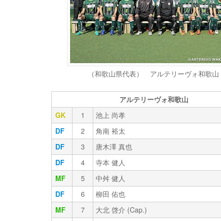
（和歌山県代表） アルテリーヴォ和歌山
アルテリーヴォ和歌山
GK
1
池上 尚孝
DF
2
角南 裕太
DF
3
唐木澤 真也
DF
4
寺本 健人
MF
5
中舛 健人
DF
6
柳田 佑也
MF
7
大北 啓介 (Cap.)