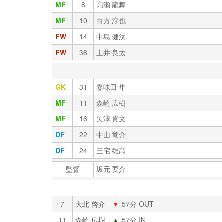
MF
8
高瀬 龍舞
MF
10
白方 淳也
FW
14
中島 健汰
FW
38
土井 良太
GK
31
嘉味田 隼
MF
11
森崎 広樹
MF
16
矢澤 貴文
DF
22
中山 竜介
DF
24
三宅 雄高
監督
坂元 要介
7
大北 啓介
▼
57分 OUT
11
森崎 広樹
▲
57分 IN