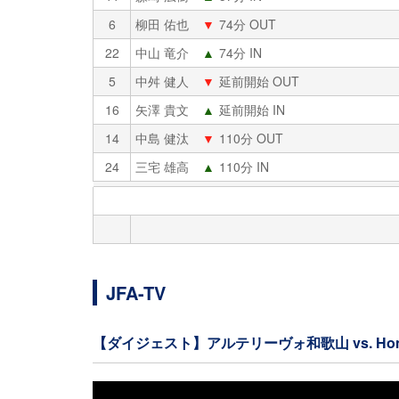
6
柳田 佑也
▼
74分 OUT
22
中山 竜介
▲
74分 IN
5
中舛 健人
▼
延前開始 OUT
16
矢澤 貴文
▲
延前開始 IN
14
中島 健汰
▼
110分 OUT
24
三宅 雄高
▲
110分 IN
JFA-TV
【ダイジェスト】アルテリーヴォ和歌山 vs. Hon