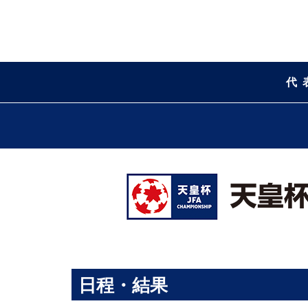
代
日程・結果