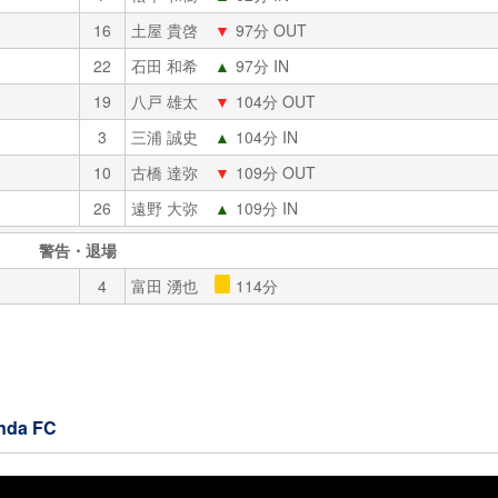
16
土屋 貴啓
▼
97分 OUT
22
石田 和希
▲
97分 IN
19
八戸 雄太
▼
104分 OUT
3
三浦 誠史
▲
104分 IN
10
古橋 達弥
▼
109分 OUT
26
遠野 大弥
▲
109分 IN
警告・退場
4
富田 湧也
114分
da FC