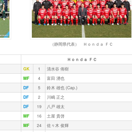
（静岡県代表） Ｈｏｎｄａ ＦＣ
Ｈｏｎｄａ ＦＣ
GK
1
清水谷 侑樹
MF
4
富田 湧也
DF
5
鈴木 雄也 (Cap.)
DF
2
川嶋 正之
DF
19
八戸 雄太
MF
16
土屋 貴啓
MF
24
佐々木 俊輝