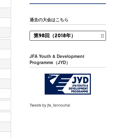
過去の大会はこちら
JFA Youth & Development
Programme（JYD）
Tweets by jfa_tennouhai