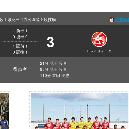
Off 和歌山県紀三井寺公園陸上競技場
公式記
1
前半
1
3
0
後半
0
1
延前
1
Ｈｏｎｄａ ＦＣ
0
延後
1
21分 児玉 怜音
得点者
95分 児玉 怜音
110分 富田 湧也