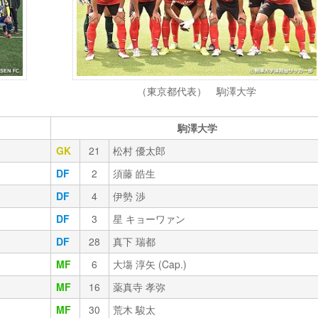
（東京都代表） 駒澤大学
駒澤大学
GK
21
松村 優太郎
DF
2
須藤 皓生
DF
4
伊勢 渉
DF
3
星 キョーワァン
DF
28
真下 瑞都
MF
6
大塲 淳矢 (Cap.)
MF
16
薬真寺 孝弥
MF
30
荒木 駿太