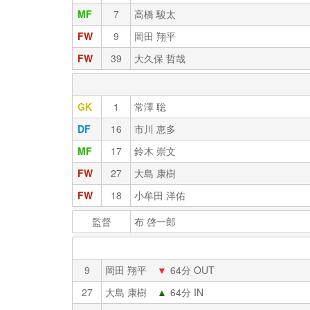
MF
7
高橋 駿太
FW
9
岡田 翔平
FW
39
大久保 哲哉
GK
1
常澤 聡
DF
16
市川 恵多
MF
17
鈴木 崇文
FW
27
大島 康樹
FW
18
小牟田 洋佑
監督
布 啓一郎
9
岡田 翔平
▼
64分 OUT
27
大島 康樹
▲
64分 IN