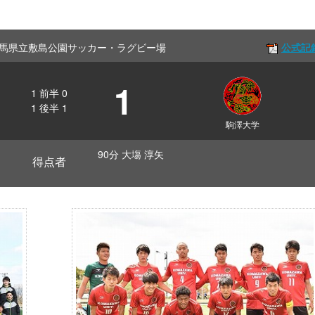
Off 群馬県立敷島公園サッカー・ラグビー場
公式記
1
1
前半
0
1
後半
1
駒澤大学
90分 大塲 淳矢
得点者