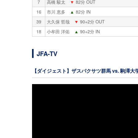
7
高橋 駿太
▼
82分 OUT
16
市川 恵多
▲
82分 IN
39
大久保 哲哉
▼
90+2分 OUT
18
小牟田 洋佑
▲
90+2分 IN
JFA-TV
【ダイジェスト】ザスパクサツ群馬 vs. 駒澤大