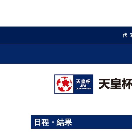
代
日程・結果