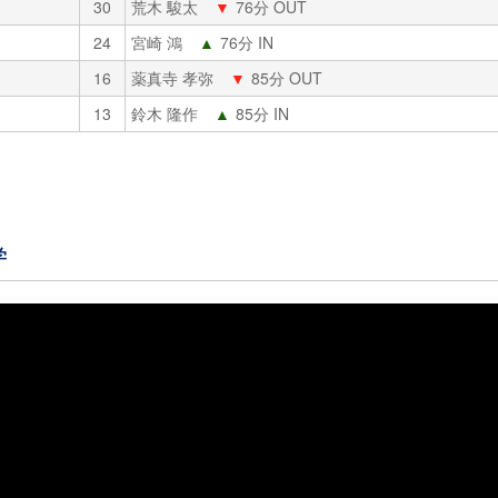
30
荒木 駿太
▼
76分 OUT
24
宮崎 鴻
▲
76分 IN
16
薬真寺 孝弥
▼
85分 OUT
13
鈴木 隆作
▲
85分 IN
学