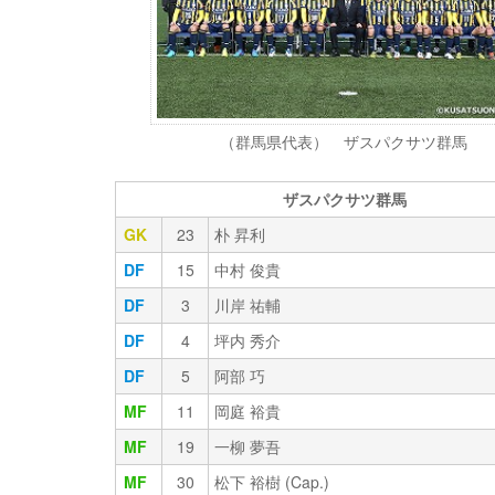
（群馬県代表） ザスパクサツ群馬
ザスパクサツ群馬
GK
23
朴 昇利
DF
15
中村 俊貴
DF
3
川岸 祐輔
DF
4
坪内 秀介
DF
5
阿部 巧
MF
11
岡庭 裕貴
MF
19
一柳 夢吾
MF
30
松下 裕樹 (Cap.)