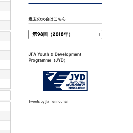
過去の大会はこちら
JFA Youth & Development
Programme（JYD）
Tweets by jfa_tennouhai