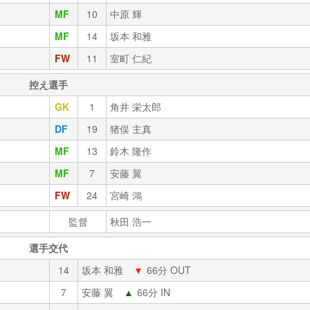
MF
10
中原 輝
MF
14
坂本 和雅
FW
11
室町 仁紀
控え選手
GK
1
角井 栄太郎
DF
19
猪俣 主真
MF
13
鈴木 隆作
MF
7
安藤 翼
FW
24
宮崎 鴻
監督
秋田 浩一
選手交代
14
坂本 和雅
▼
66分 OUT
7
安藤 翼
▲
66分 IN