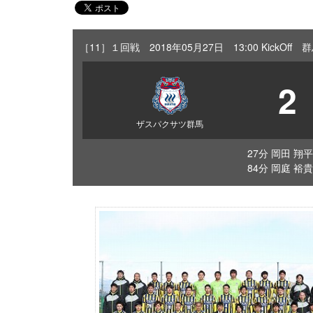
［11］１回戦 2018年05月27日 13:00 Kick
2
ザスパクサツ群馬
27分 岡田 翔平
84分 岡庭 裕貴