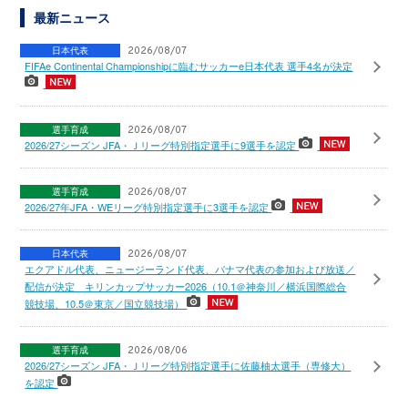
最新ニュース
日本代表
2026/08/07
FIFAe Continental Championshipに臨むサッカーe日本代表 選手4名が決定
選手育成
2026/08/07
2026/27シーズン JFA・Ｊリーグ特別指定選手に9選手を認定
選手育成
2026/08/07
2026/27年JFA・WEリーグ特別指定選手に3選手を認定
日本代表
2026/08/07
エクアドル代表、ニュージーランド代表、パナマ代表の参加および放送／
配信が決定 キリンカップサッカー2026（10.1＠神奈川／横浜国際総合
競技場、10.5＠東京／国立競技場）
選手育成
2026/08/06
2026/27シーズン JFA・Ｊリーグ特別指定選手に佐藤柚太選手（専修大）
を認定