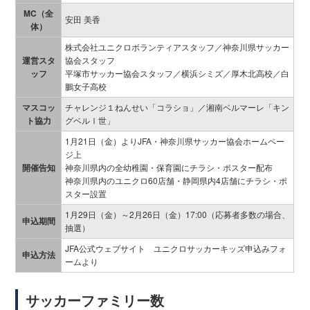
MC（全
安田 美香
体）
株式会社ユニクロボランティアスタッフ／神奈川県サッカー
運営スタ
協会スタッフ
ッフ
平塚市サッカー協会スタッフ／横浜シミズ／厚木北高校／白
鵬女子高校
マスコッ
チャレンジ１ねんせい「コラショ」／湘南ベルマーレ「キン
ト協力
グベルⅠ世」
1月21日（金）よりJFA・神奈川県サッカー協会ホームペー
ジ上
開催告知
神奈川県内の全幼稚園・保育園にチラシ・ポスター配布
神奈川県内のユニクロ60店舗・静岡県内4店舗にチラシ・ポ
スター設置
1月29日（金）～2月26日（金）17:00（応募者多数の場合、
申込期間
抽選）
JFA公式ウェブサイト ユニクロサッカーキッズ申込みフォ
申込方法
ームより
サッカーファミリー数