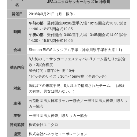
JFAユニクロサッカーキッズ in 神奈川
名
開催日
2016年3月21日（月・振休）
午前の部
受付開始09:30/選手入場 10:15/開会式10:30/試合
11:00～12:27/閉会式12:35
時間
午後の部
受付開始13:00/選手入場 13:45/開会式14:00/試合
14:30～15:57/閉会式16:05
会場
Shonan BMW スタジアム平塚（神奈川県平塚市大原1-1）
8人制のミニサッカーフェスティバル/1チーム当たりの試合
数：3試合程度
試合内容
試合時間：前半5分-後半5分
1ピッチのサイズ：30m×15m程度（全8ピッチ）
6歳以下の未就学児、8人以上で構成されたチーム。（経験
対象
の有無、男女は問わない。）
公益財団法人日本サッカー協会／一般社団法人神奈川県サッ
主催
カー協会
主管
一般社団法人神奈川県サッカー協会
特別協賛
株式会社ユニクロ
協賛
株式会社ベネッセコーポレーション