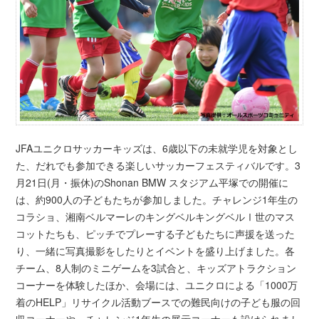
JFAユニクロサッカーキッズは、6歳以下の未就学児を対象とし
た、だれでも参加できる楽しいサッカーフェスティバルです。3
月21日(月・振休)のShonan BMW スタジアム平塚での開催に
は、約900人の子どもたちが参加しました。チャレンジ1年生の
コラショ、湘南ベルマーレのキングベルキングベルⅠ世のマス
コットたちも、ピッチでプレーする子どもたちに声援を送った
り、一緒に写真撮影をしたりとイベントを盛り上げました。各
チーム、8人制のミニゲームを3試合と、キッズアトラクション
コーナーを体験したほか、会場には、ユニクロによる「1000万
着のHELP」リサイクル活動ブースでの難民向けの子ども服の回