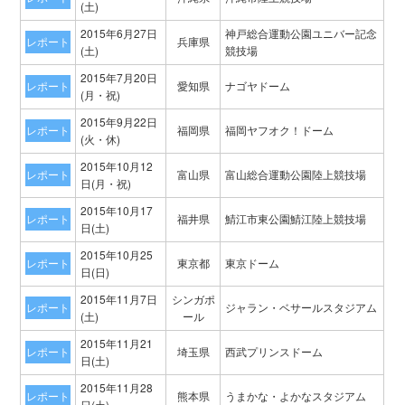
(土)
2015年6月27日
神戸総合運動公園ユニバー記念
レポート
兵庫県
(土)
競技場
2015年7月20日
レポート
愛知県
ナゴヤドーム
(月・祝)
2015年9月22日
レポート
福岡県
福岡ヤフオク！ドーム
(火・休)
2015年10月12
レポート
富山県
富山総合運動公園陸上競技場
日(月・祝)
2015年10月17
レポート
福井県
鯖江市東公園鯖江陸上競技場
日(土)
2015年10月25
レポート
東京都
東京ドーム
日(日)
2015年11月7日
シンガポ
レポート
ジャラン・ベサールスタジアム
(土)
ール
2015年11月21
レポート
埼玉県
西武プリンスドーム
日(土)
2015年11月28
レポート
熊本県
うまかな・よかなスタジアム
日(土)