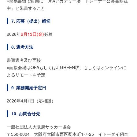
※簡易書留で封筒に「JFAアカデミー堺 トレーナー公募書類在
中」と朱書すること
7. 応募（提出）締切
2026年
2月13日(金)
必着
8. 選考方法
書類選考及び面接
※面接会場はOFAもしくはJ-GREEN堺、もしくはオンラインに
よるリモートを予定
9. 業務開始予定日
2026年4月1日（応相談）
10. お問合せ先
一般社団法人大阪府サッカー協会
〒550-0004 大阪府大阪市西区靭本町1-7-25 イトーダイ靭本