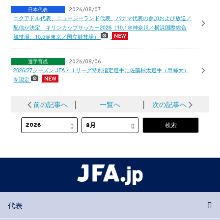
日本代表
2026/08/07
エクアドル代表、ニュージーランド代表、パナマ代表の参加および放送／
配信が決定 キリンカップサッカー2026（10.1＠神奈川／横浜国際総合
競技場、10.5＠東京／国立競技場）
選手育成
2026/08/06
2026/27シーズン JFA・Ｊリーグ特別指定選手に佐藤柚太選手（専修大）
を認定
前の記事へ
│
一覧へ
│
次の記事へ
代表