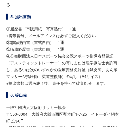
る
5. 提出書類
①履歴書（市販用紙・写真貼付） 1通
※携帯番号、メールアドレスは必ずご記入ください
②志願理由書（書式自由） 1通
③職務経歴書（書式自由） 1通
④公益財団法人日本スポーツ協会公認スポーツ指導者登録証
（アスレティックトレーナー）の写しまたは理学療法士免許写
し、あるいは次のいずれかの医療資格免許証（鍼灸師、あん摩
マッサージ指圧師、柔道整復師）の写し（A4サイズ）
※提出書類は選考終了後、責任を持って破棄処分します。
6. 提出先
一般社団法人大阪府サッカー協会
〒550-0004 大阪府大阪市西区靭本町1-7-25 イトーダイ靭本
町ビル6F