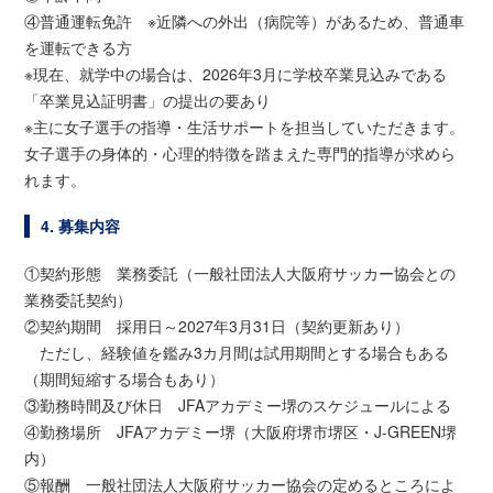
④普通運転免許 ※近隣への外出（病院等）があるため、普通車
を運転できる方
※現在、就学中の場合は、2026年3月に学校卒業見込みである
「卒業見込証明書」の提出の要あり
※主に女子選手の指導・生活サポートを担当していただきます。
女子選手の身体的・心理的特徴を踏まえた専門的指導が求めら
れます。
4. 募集内容
①契約形態 業務委託（一般社団法人大阪府サッカー協会との
業務委託契約）
②契約期間 採用日～2027年3月31日（契約更新あり）
ただし、経験値を鑑み3カ月間は試用期間とする場合もある
（期間短縮する場合もあり）
③勤務時間及び休日 JFAアカデミー堺のスケジュールによる
④勤務場所 JFAアカデミー堺（大阪府堺市堺区・J-GREEN堺
内）
⑤報酬 一般社団法人大阪府サッカー協会の定めるところによ