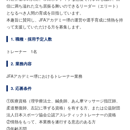
信に満ち溢れた立ち居振る舞いのできるリーダー（エリート）
となるべき人間の育成を目指しています。
本趣旨に賛同し、JFAアカデミー堺の運営や選手育成に情熱を持
って支援していただける方を募集します。
1. 職種・採用予定人数
トレーナー 1名
2. 業務内容
JFAアカデミー堺におけるトレーナー業務
3. 応募条件
①医療資格（理学療法士、鍼灸師、あん摩マッサージ指圧師、
柔道整復師、左記に準ずる資格）を有する方、または公益財団
法人日本スポーツ協会公認アスレティックトレーナーの資格
②情熱をもって、本業務を遂行する意志のある方
③年齢不問