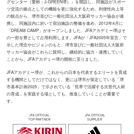
グセンター（愛称：J-GREEN堺）」を開設し、同施設がスポー
ツ交流の拠点としての機能を更に強化するため、利便性向上等
の観点から、堺市並びに一般社団法人大阪府サッカー協会が連
携し、同施設内に於いて宿泊施設の整備を進め、2012年4月に
「DREAM CAMP」がオープンしました。JFAアカデミー堺はそ
の一部を寮として占用利用します。JFAが「JFA2005年宣言」で
示した理念やビジョンのもと、堺市並びに一般社団法人大阪府
サッカー協会がこれらに賛同し、継続的に協力・連携していく
ことから、JFAアカデミー堺の開校に至りました。
JFAアカデミー堺が、これからの日本を代表するエリートを育成
する機関としてだけではなく、更には堺市が策定している「堺
市基本計画2025」で示されている「世界で活躍する次世代人材
の育成」を実践する場としても、推進していくことが重要で
す。
JFA OFFICIAL
JFA OFFICIAL
TOP PARTNER
SUPPLIER