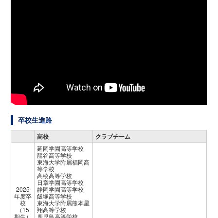
卒校生進路
高校
クラブチーム
延岡学園高等学校
龍谷高等学校
東海大学附属福岡高
等学校
高稜高等学校
日章学園高等学校
2025
静岡学園高等学校
年度卒
飯塚高等学校
校
東海大学附属熊本星
（15
翔高等学校
期生）
鹿児島高等学校