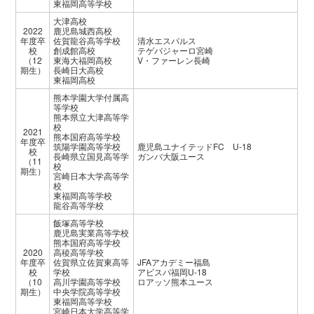
東福岡高等学校
大津高校
2022
鹿児島城西高校
年度卒
佐賀龍谷高等学校
清水エスパルス
校
創成館高校
テゲバジャーロ宮崎
（12
東海大福岡高校
V・ファーレン長崎
期生）
長崎日大高校
東福岡高校
熊本学園大学付属高
等学校
熊本県立大津高等学
校
2021
熊本国府高等学校
年度卒
筑陽学園高等学校
鹿児島ユナイテッドFC U-18
校
長崎県立国見高等学
ガンバ大阪ユース
（11
校
期生）
宮崎日本大学高等学
校
東福岡高等学校
龍谷高等学校
飯塚高等学校
鹿児島実業高等学校
熊本国府高等学校
2020
高稜高等学校
年度卒
佐賀県立佐賀東高等
JFAアカデミー福島
校
学校
アビスパ福岡U-18
（10
高川学園高等学校
ロアッソ熊本ユース
期生）
中央学院高等学校
東福岡高等学校
宮崎日本大学高等学