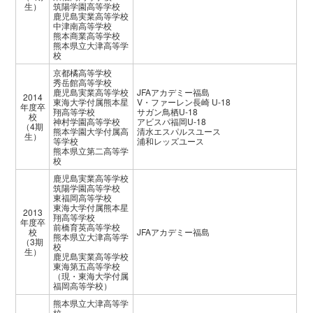
生）
筑陽学園高等学校
鹿児島実業高等学校
中津南高等学校
熊本商業高等学校
熊本県立大津高等学
校
京都橘高等学校
秀岳館高等学校
鹿児島実業高等学校
JFAアカデミー福島
2014
東海大学付属熊本星
V・ファーレン長崎 U-18
年度卒
翔高等学校
サガン鳥栖U-18
校
神村学園高等学校
アビスパ福岡U-18
（4期
熊本学園大学付属高
清水エスパルスユース
生）
等学校
浦和レッズユース
熊本県立第二高等学
校
鹿児島実業高等学校
筑陽学園高等学校
東福岡高等学校
東海大学付属熊本星
2013
翔高等学校
年度卒
前橋育英高等学校
校
JFAアカデミー福島
熊本県立大津高等学
（3期
校
生）
鹿児島実業高等学校
東海第五高等学校
（現・東海大学付属
福岡高等学校）
熊本県立大津高等学
校