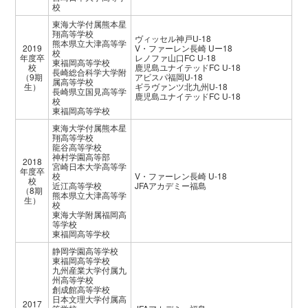
校
東海大学付属熊本星
翔高等学校
ヴィッセル神戸U-18
熊本県立大津高等学
2019
V・ファーレン長崎 Uー18
校
年度卒
レノファ山口FC U-18
東福岡高等学校
校
鹿児島ユナイテッドFC U-18
長崎総合科学大学附
（9期
アビスパ福岡U-18
属高等学校
生）
ギラヴァンツ北九州U-18
長崎県立国見高等学
鹿児島ユナイテッドFC U-18
校
東福岡高等学校
東海大学付属熊本星
翔高等学校
龍谷高等学校
神村学園高等部
2018
宮崎日本大学高等学
年度卒
校
V・ファーレン長崎 U-18
校
近江高等学校
JFAアカデミー福島
（8期
熊本県立大津高等学
生）
校
東海大学附属福岡高
等学校
東福岡高等学校
静岡学園高等学校
東福岡高等学校
九州産業大学付属九
州高等学校
創成館高等学校
日本文理大学付属高
2017