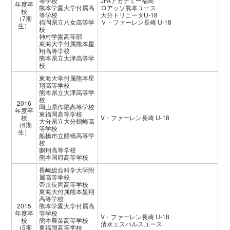
等学校
JFAアカデミー福島
年度卒
熊本学園大学付属高
ロアッソ熊本ユース
校
等学校
大分トリニータU-18
（7期
福岡県立八女高等学
Ｖ・ファーレン長崎 U-18
生）
校
神村学園高等部
東海大学付属熊本星
翔高等学校
熊本県立大津高等学
校
東海大学付属熊本星
翔高等学校
熊本県立大津高等学
校
2016
岡山県作陽高等学校
年度卒
東福岡高等学校
校
V・ファーレン長崎 U-18
大分県立大分鶴崎高
（6期
等学校
生）
船橋市立船橋高等学
校
鵬翔高等学校
熊本国府高等学校
長崎総合科学大学附
属高等学校
帝京長岡高等学校
東海大付属熊本星翔
高等学校
2015
熊本学園大学付属高
年度卒
等学校
V・ファーレン長崎 U-18
校
熊本農業高等学校
清水エスパルスユース
（5期
東福岡高等学校