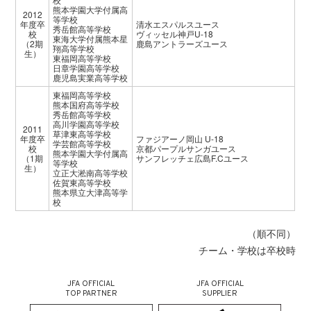
熊本学園大学付属高
2012
等学校
年度卒
清水エスパルスユース
秀岳館高等学校
校
ヴィッセル神戸U-18
東海大学付属熊本星
（2期
鹿島アントラーズユース
翔高等学校
生）
東福岡高等学校
日章学園高等学校
鹿児島実業高等学校
東福岡高等学校
熊本国府高等学校
秀岳館高等学校
高川学園高等学校
2011
草津東高等学校
年度卒
ファジアーノ岡山 U-18
学芸館高等学校
校
京都パープルサンガユース
熊本学園大学付属高
（1期
サンフレッチェ広島F.Cユース
等学校
生）
立正大淞南高等学校
佐賀東高等学校
熊本県立大津高等学
校
（順不同）
チーム・学校は卒校時
JFA OFFICIAL
JFA OFFICIAL
TOP PARTNER
SUPPLIER