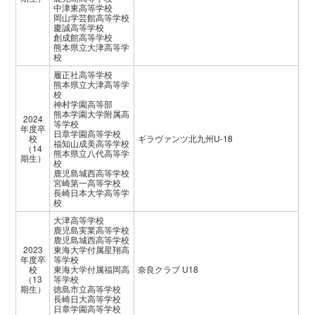
中津東高等学校
岡山学芸館高等学校
慶誠高等学校
創成館高等学校
熊本県立大津高等学
校
履正社高等学校
熊本県立大津高等学
校
神村学園高等部
熊本学園大学附属高
2024
等学校
年度卒
日章学園高等学校
校
ギラヴァンツ北九州U-18
福知山成美高等学校
（14
熊本県立八代高等学
期生）
校
鹿児島城西高等学校
宮崎第一高等学校
長崎日本大学高等学
校
大津高等学校
鹿児島実業高等学校
鹿児島城西高等学校
2023
東海大学付属星翔高
年度卒
等学校
校
東海大学付属福岡高
奈良クラブ U18
（13
等学校
期生）
徳島市立高等学校
長崎日大高等学校
日章学園高等学校