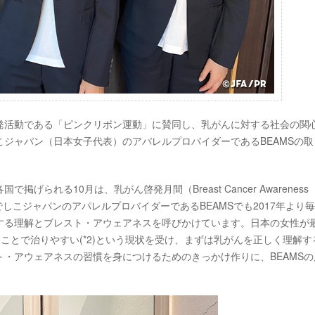
の啓発活動である「ピンクリボン運動」に賛同し、乳がんに対する社会の関
ジャパン（日本女子代表）のアパレルプロバイダーであるBEAMSの取
られる10月は、乳がん啓発月間（Breast Cancer Awareness
しこジャパンのアパレルプロバイダーであるBEAMSでも2017年より毎
する理解とブレスト・アウェアネスを呼びかけています。日本の女性が
ることで治りやすい(*2)という現状を受け、まずは乳がんを正しく理解す
・アウェアネスの習慣を身につけるためのきっかけ作りに、BEAMSの
。