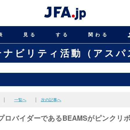
表
見る
する
関わる
テナビリティ活動（アスパ
│
一覧へ
│
次の記事へ
ロバイダーであるBEAMSがピンクリ