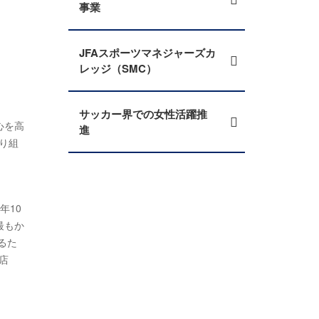
事業
JFAスポーツマネジャーズカ
レッジ（SMC）
サッカー界での女性活躍推
心を高
進
り組
年10
最もか
るた
店