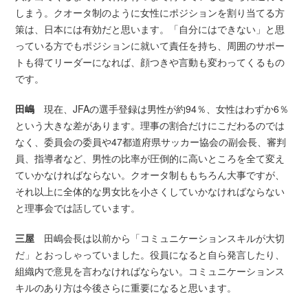
しまう。クオータ制のように女性にポジションを割り当てる方
策は、日本には有効だと思います。「自分にはできない」と思
っている方でもポジションに就いて責任を持ち、周囲のサポー
トも得てリーダーになれば、顔つきや言動も変わってくるもの
です。
田嶋
現在、JFAの選手登録は男性が約94％、女性はわずか6％
という大きな差があります。理事の割合だけにこだわるのでは
なく、委員会の委員や47都道府県サッカー協会の副会長、審判
員、指導者など、男性の比率が圧倒的に高いところを全て変え
ていかなければならない。クオータ制ももちろん大事ですが、
それ以上に全体的な男女比を小さくしていかなければならない
と理事会では話しています。
三屋
田嶋会長は以前から「コミュニケーションスキルが大切
だ」とおっしゃっていました。役員になると自ら発言したり、
組織内で意見を言わなければならない。コミュニケーションス
キルのあり方は今後さらに重要になると思います。