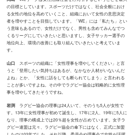
の目標としています。スポーツだけではなく、社会全般におけ
る女性の地位を高めていくこと、組織において女性の意思決定
者を増やすことを目指しています。「WE」には「私たち」とい
う意味もあるので、女性だけでなく、男性も含めてみんなでつ
くるリーグにしていきたいと思いますし、女子サッカー選手の
地位向上、環境の改善にも取り組んでいきたいと考えていま
す。
山口
スポーツの組織に「女性理事を増やしてください」と言
うと「登用したい気持ちはあるが、なかなか人材がいないんだ
よね」とか、「女性に話をしても断られてしまう」と言われる
ことが多いですよね。その中でラグビー協会は戦略的に女性理
事を増やしてきたそうですね。
岩渕
ラグビー協会の理事は24人いて、そのうち5人が女性で
す。13年に女性理事が初めて誕生し、17年に2人、19年に5人に
なり、理事の構成上では20％超を女性が占めています。女子ラ
グビー連盟は元々、ラグビー協会の傘下にはなく、正式に加盟
したのは02年でした。それ以降、委員会や理事会で女性が活躍