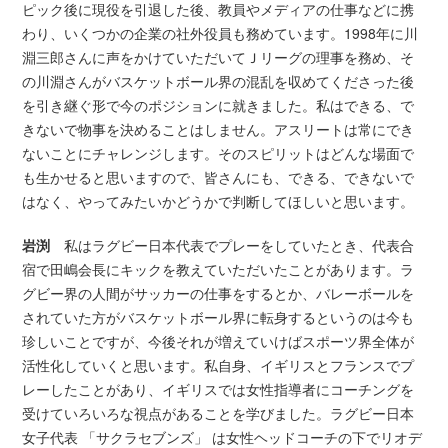
ピック後に現役を引退した後、教員やメディアの仕事などに携
わり、いくつかの企業の社外役員も務めています。1998年に川
淵三郎さんに声をかけていただいてＪリーグの理事を務め、そ
の川淵さんがバスケットボール界の混乱を収めてくださった後
を引き継ぐ形で今のポジションに就きました。私はできる、で
きないで物事を決めることはしません。アスリートは常にでき
ないことにチャレンジします。そのスピリットはどんな場面で
も生かせると思いますので、皆さんにも、できる、できないで
はなく、やってみたいかどうかで判断してほしいと思います。
岩渕
私はラグビー日本代表でプレーをしていたとき、代表合
宿で田嶋会長にキックを教えていただいたことがあります。ラ
グビー界の人間がサッカーの仕事をするとか、バレーボールを
されていた方がバスケットボール界に転身するというのは今も
珍しいことですが、今後それが増えていけばスポーツ界全体が
活性化していくと思います。私自身、イギリスとフランスでプ
レーしたことがあり、イギリスでは女性指導者にコーチングを
受けていろいろな視点があることを学びました。ラグビー日本
女子代表 「サクラセブンズ」 は女性ヘッドコーチの下でリオデ