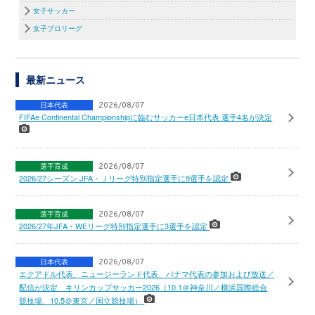
女子サッカー
女子プロリーグ
最新ニュース
日本代表
2026/08/07
FIFAe Continental Championshipに臨むサッカーe日本代表 選手4名が決定
選手育成
2026/08/07
2026/27シーズン JFA・Ｊリーグ特別指定選手に9選手を認定
選手育成
2026/08/07
2026/27年JFA・WEリーグ特別指定選手に3選手を認定
日本代表
2026/08/07
エクアドル代表、ニュージーランド代表、パナマ代表の参加および放送／
配信が決定 キリンカップサッカー2026（10.1＠神奈川／横浜国際総合
競技場、10.5＠東京／国立競技場）