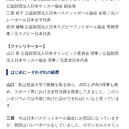
公益財団法人日本サッカー協会 副会長
三屋 裕子 公益財団法人日本バスケットボール協会 会長／元バ
レーボール日本女子代表
岩渕 健輔 公益財団法人日本ラグビーフットボール協会 専務理
事／元ラグビー日本代表
【ファシリテーター】
山口 香 公益財団法人日本オリンピック委員会 理事／公益財団
法人日本サッカー協会 理事／元柔道日本代表
はじめに～それぞれの経歴
山口
私は筑波大学で教鞭を取る傍ら、JOCとJFAの理事も務
め、スポーツ界における女性活躍を推進してきました。このシ
ンポジウムでは今後に向けた話ができればいいなと思っていま
す。
三屋
今は日本バスケットボール協会にお世話になっています
が、競技はバレーボールをしていました。ロサンゼルスオリン