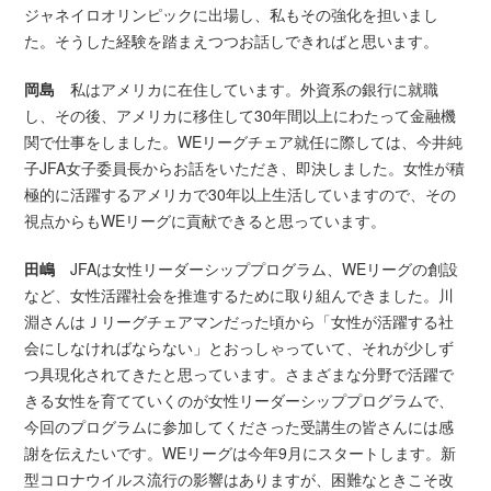
ジャネイロオリンピックに出場し、私もその強化を担いまし
た。そうした経験を踏まえつつお話しできればと思います。
岡島
私はアメリカに在住しています。外資系の銀行に就職
し、その後、アメリカに移住して30年間以上にわたって金融機
関で仕事をしました。WEリーグチェア就任に際しては、今井純
子JFA女子委員長からお話をいただき、即決しました。女性が積
極的に活躍するアメリカで30年以上生活していますので、その
視点からもWEリーグに貢献できると思っています。
田嶋
JFAは女性リーダーシッププログラム、WEリーグの創設
など、女性活躍社会を推進するために取り組んできました。川
淵さんはＪリーグチェアマンだった頃から「女性が活躍する社
会にしなければならない」とおっしゃっていて、それが少しず
つ具現化されてきたと思っています。さまざまな分野で活躍で
きる女性を育てていくのが女性リーダーシッププログラムで、
今回のプログラムに参加してくださった受講生の皆さんには感
謝を伝えたいです。WEリーグは今年9月にスタートします。新
型コロナウイルス流行の影響はありますが、困難なときこそ改