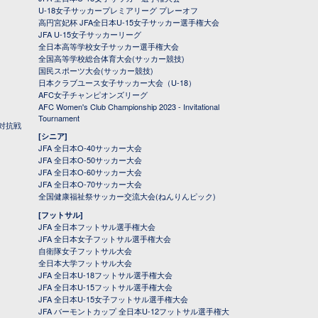
U-18女子サッカープレミアリーグ プレーオフ
高円宮妃杯 JFA全日本U-15女子サッカー選手権大会
JFA U-15女子サッカーリーグ
全日本高等学校女子サッカー選手権大会
全国高等学校総合体育大会(サッカー競技)
国民スポーツ大会(サッカー競技)
日本クラブユース女子サッカー大会（U-18）
AFC女子チャンピオンズリーグ
AFC Women's Club Championship 2023 - Invitational
Tournament
対抗戦
[シニア]
JFA 全日本O-40サッカー大会
JFA 全日本O-50サッカー大会
JFA 全日本O-60サッカー大会
JFA 全日本O-70サッカー大会
全国健康福祉祭サッカー交流大会(ねんりんピック)
[フットサル]
JFA 全日本フットサル選手権大会
JFA 全日本女子フットサル選手権大会
自衛隊女子フットサル大会
全日本大学フットサル大会
JFA 全日本U-18フットサル選手権大会
JFA 全日本U-15フットサル選手権大会
JFA 全日本U-15女子フットサル選手権大会
JFA バーモントカップ 全日本U-12フットサル選手権大