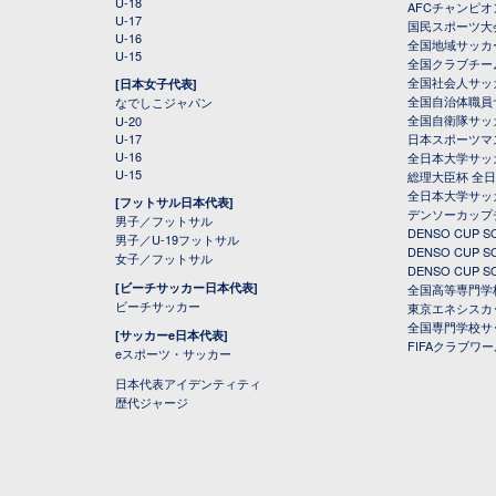
U-18
AFCチャンピオ
U-17
国民スポーツ大
U-16
全国地域サッカ
U-15
全国クラブチー
全国社会人サッ
[日本女子代表]
全国自治体職員
なでしこジャパン
全国自衛隊サッ
U-20
U-17
日本スポーツマ
U-16
全日本大学サッ
U-15
総理大臣杯 全
全日本大学サッ
[フットサル日本代表]
デンソーカップ
男子／フットサル
DENSO CUP
男子／U-19フットサル
DENSO CUP
女子／フットサル
DENSO CUP
[ビーチサッカー日本代表]
全国高等専門学
ビーチサッカー
東京エネシスカ
全国専門学校サ
[サッカーe日本代表]
FIFAクラブワ
eスポーツ・サッカー
日本代表アイデンティティ
歴代ジャージ