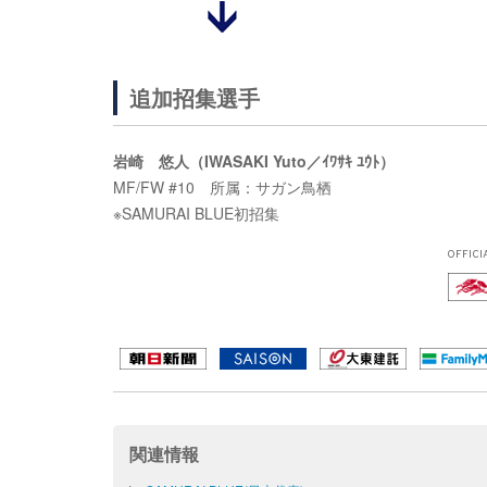
追加招集選手
岩崎 悠人（IWASAKI Yuto／ｲﾜｻｷ ﾕｳﾄ）
MF/FW #10 所属：サガン鳥栖
※SAMURAI BLUE初招集
OFFICI
関連情報