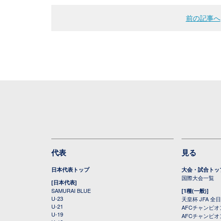
前の記事へ
代表
見る
日本代表トップ
大会・試合トッ
国際大会一覧
[日本代表]
SAMURAI BLUE
[1種(一般)]
U-23
天皇杯 JFA 
U-21
AFCチャンピ
U-19
AFCチャンピオン