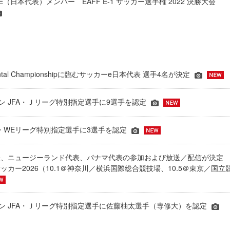
LUE（日本代表）メンバー EAFF E-1 サッカー選手権 2022 決勝大会
inental Championshipに臨むサッカーe日本代表 選手4名が決定
ーズン JFA・Ｊリーグ特別指定選手に9選手を認定
JFA・WEリーグ特別指定選手に3選手を認定
表、ニュージーランド代表、パナマ代表の参加および放送／配信が決
ッカー2026（10.1＠神奈川／横浜国際総合競技場、10.5＠東京／国立
シーズン JFA・Ｊリーグ特別指定選手に佐藤柚太選手（専修大）を認定