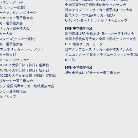
ンズリーグ Two
全国高等学校定時制通信制サッカー大会
会(サッカー競技)
日本クラブユースサッカー選手権(U-18)大会
ーチャンピオンズリーグ
国民スポーツ大会(サッカー競技)
ムサッカー選手権大会
U-16 インターナショナルドリームカップ
カー選手権大会
サッカー選手権大会
[3種(中学生年代)]
カー大会
高円宮杯 JFA 全日本U-15サッカー選手権大会
スターズ(サッカー競技)
全国中学校体育大会／全国中学校サッカー大会
カー選手権大会
U-13地域サッカーリーグ
日本大学サッカートーナメント
日本クラブユースサッカー選手権(U-15)大会
カー新人戦
メニコンカップ 日本クラブユースサッカー東西
チャレンジサッカー
(U-15)
 SOCCER 大学日韓（韓日）定期戦
[4種(小学生年代)]
 SOCCER 大学日韓（韓日）新人戦
JFA 全日本U-12サッカー選手権大会
 SOCCER 大学女子日韓（韓日）定期戦
校サッカー選手権大会
ップ 全国高専サッカー地域選抜大会
ッカー選手権大会
ールドカップ