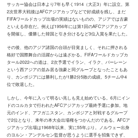
サッカー協会は日本より7年も早く1914（大正3）年に設立。第
2次世界大戦後はAFCアジアカップなどで好成績を残し、まだ
FIFAワールドカップ出場の実績はないものの、アジアでは古豪
といえる存在だ。例えば1956年には第1回のAFCアジアカップ
を開催し、優勝した韓国と引き分けるなど3位入賞を果たした。
その後、他のアジア諸国の台頭が目覚ましく、それに押される
格好で国際舞台の活躍からは遠ざかる。FIFAワールドカップカ
タール2022への道は、2次予選でイラン、イラク、バーレーン
という西アジアの並み居る強豪と同グループとなったこともあ
り、カンボジアには勝利したが1勝2分5敗の成績。5チーム中4
位で敗退した。
しかし、今年に入って明るい兆しも見え始めている。6月にイン
ドのコルカタで行われたAFCアジアカップ最終予選に参加。地
元のインド、アフガニスタン、カンボジアと対戦するグループ
で2位となり、来年の本大会出場権をつかんだのである。AFCア
ジアカップ出場は1968年以来、実に55年ぶり。ノルウェー出身
のヨルン・アンデルセン監督が思うように選手を招集できず、