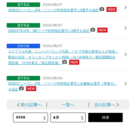
選手育成
2026/08/07
2026/27シーズン JFA・Ｊリーグ特別指定選手に9選手を認定
選手育成
2026/08/07
2026/27年JFA・WEリーグ特別指定選手に3選手を認定
日本代表
2026/08/07
エクアドル代表、ニュージーランド代表、パナマ代表の参加および放送／
配信が決定 キリンカップサッカー2026（10.1＠神奈川／横浜国際総合
競技場、10.5＠東京／国立競技場）
選手育成
2026/08/06
2026/27シーズン JFA・Ｊリーグ特別指定選手に佐藤柚太選手（専修大）
を認定
前の記事へ
│
一覧へ
│
次の記事へ