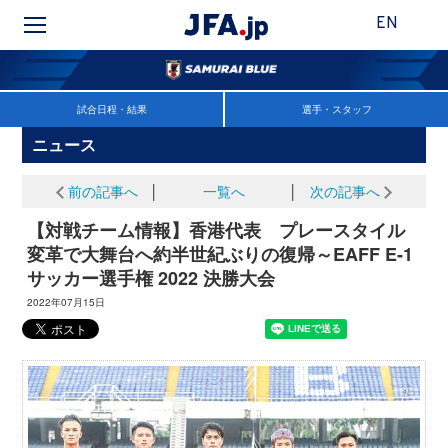
EN
試合日程・結果
選手・スタッフ
ニュース
前の記事へ
│
一覧へ
│
次の記事へ
【対戦チーム情報】香港代表 プレースタイル
変革で大舞台へ約半世紀ぶりの復帰～EAFF E-1
サッカー選手権 2022 決勝大会
2022年07月15日