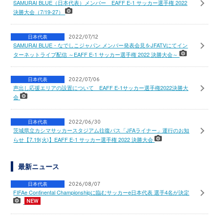
SAMURAI BLUE（日本代表）メンバー EAFF E-1 サッカー選手権 2022
決勝大会（7/19-27）
日本代表
2022/07/12
SAMURAI BLUE・なでしこジャパン メンバー発表会見をJFATVにてイン
ターネットライブ配信 ～EAFF E-1 サッカー選手権 2022 決勝大会～
日本代表
2022/07/06
声出し応援エリアの設置について EAFF E-1サッカー選手権2022決勝大
会
日本代表
2022/06/30
茨城県立カシマサッカースタジアム往復バス「JFAライナー」運行のお知
らせ【7.19(火)】EAFF E-1 サッカー選手権 2022 決勝大会
最新ニュース
日本代表
2026/08/07
FIFAe Continental Championshipに臨むサッカーe日本代表 選手4名が決定