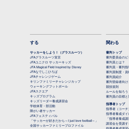
する
関わる
サッカーをしよう！（グラスルーツ）
審判トップ
JFAグラスルーツ宣言
審判委員会のビジ
JFAユニクロ サッカーキッズ
審判員とは？
JFA Magical Field Inspired by Disney
審判員・審判指
JFAなでしこひろば
審判員制度・資
JFAチャレンジゲーム
審判員紹介
キリンファミリーチャレンジカップ
審判登録者向け
ウォーキングフットボール
競技規則
JFAスクエア
ルールを知ろう
キッズプログラム
審判員の目標と
キッズリーダー養成講習会
指導者トップ
学校体育・部活動
指導者（コーチ
障がい者サッカー
指導者養成ダイ
JFAフェスティバル
「指導者養成講
「サッカーが好きだから～I just love football～」
講習会を受講す
全国サッカーファミリープロファイル
指導者養成講習