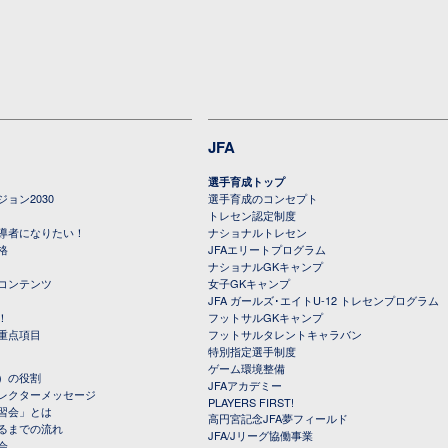
JFA
選手育成トップ
ョン2030
選手育成のコンセプト
トレセン認定制度
導者になりたい！
ナショナルトレセン
格
JFAエリートプログラム
ナショナルGKキャンプ
コンテンツ
女子GKキャンプ
JFA ガールズ･エイトU-12 トレセンプログラム
！
フットサルGKキャンプ
重点項目
フットサルタレントキャラバン
特別指定選手制度
ゲーム環境整備
）の役割
JFAアカデミー
レクターメッセージ
PLAYERS FIRST!
習会」とは
高円宮記念JFA夢フィールド
るまでの流れ
JFA/Jリーグ協働事業
会