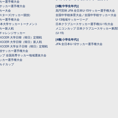
カー選手権大会
サッカー選手権大会
[3種(中学生年代)]
カー大会
高円宮杯 JFA 全日本U-15サッカー選手権大会
スターズ(サッカー競技)
全国中学校体育大会／全国中学校サッカー大会
カー選手権大会
U-13地域サッカーリーグ
日本大学サッカートーナメント
日本クラブユースサッカー選手権(U-15)大会
カー新人戦
メニコンカップ 日本クラブユースサッカー東西
チャレンジサッカー
(U-15)
 SOCCER 大学日韓（韓日）定期戦
[4種(小学生年代)]
 SOCCER 大学日韓（韓日）新人戦
JFA 全日本U-12サッカー選手権大会
 SOCCER 大学女子日韓（韓日）定期戦
校サッカー選手権大会
ップ 全国高専サッカー地域選抜大会
ッカー選手権大会
ールドカップ