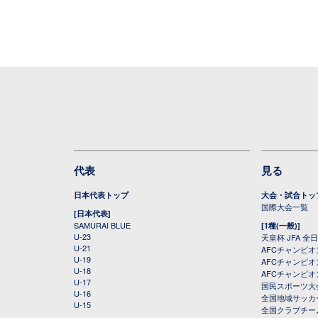
代表
見る
日本代表トップ
大会・試合トッ
国際大会一覧
[日本代表]
SAMURAI BLUE
[1種(一般)]
U-23
天皇杯 JFA 
U-21
AFCチャンピ
U-19
AFCチャンピオン
U-18
AFCチャンピオ
U-17
国民スポーツ大
U-16
全国地域サッカ
U-15
全国クラブチー