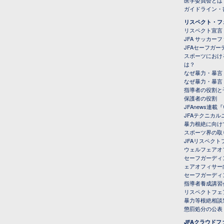
医学委員会とは
ガイドライン・書
リスペクト・フ
リスペクト宣言
JFA サッカー
JFAセーフガ
スポーツにおけ
は？
なぜ暴力・暴言
なぜ暴力・暴言
指導者の役割と
保護者の役割
JFAnews連
JFAテクニカ
暴力根絶に向け
スポーツ界の取
JFAリスペク
ウェルフェアオ
セーフガーディ
ェアオフィサー
セーフガーディ
指導者養成講習
リスペクトフェ
暴力等根絶相談
懲罰処分の公表
JFAクラウド