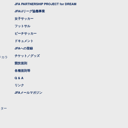
JFA PARTNERSHIP PROJECT for DREAM
JFA/Jリーグ協働事業
女子サッカー
フットサル
ビーチサッカー
ドキュメント
JFAへの登録
チケット／グッズ
チカラ
競技規則
各種規則等
Q & A
リンク
JFAメールマガジン
クター