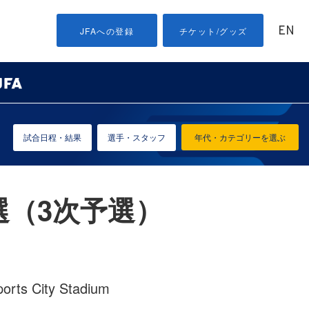
EN
JFAへの登録
チケット/グッズ
試合日程・結果
選手・スタッフ
年代・カテゴリーを選ぶ
選（3次予選）
s City Stadium