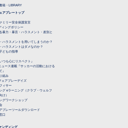
籍・LIBRARY
ェアプレートップ
ファミリー安全保護宣言
ーディングポリシー
る暴力・暴言・ハラスメント・差別と
・ハラスメントを用いてしまうのか？
・ハラスメントはダメなのか？
子どもの指導
載『いつも心にリスペクト』
ルニュース連載『サッカーの活動における
て』
り組み
トフェアプレーデイズ
フィサー
ング eラーニング（クラブ・ウェルフ
向け）
ングワークショップ
会
アプレーツールダウンロード
窓口
ファンディング