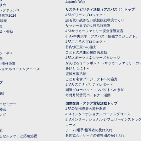
Japan's Way
修会
サステナビリティ活動（アスパス！）トップ
ンファレンス
JFAグリーンプロジェクト
教本2024
誰も取り残さない競技観戦環境づくり
 販売
サッカー界での女性活躍推進
史
JFAサッカーファミリー安全保護宣言
級・失効
JFA×中央大学「アスパス！協働プロジェクト」
JFAこころのプロジェクト
竹内悌三賞への協力
こどもの未来応援国民運動
ットネス
JFAスポーツマネジャーズカレッジ
動
がんばろうニッポン！ ～サッカーファミリーの
の海外派遣
をひとつに！～
ナショナルコーチングコース
復興支援活動
こども宅食プロジェクトへの協力
プ
JFAサステナビリティレポート
（PDFファイル）
国連グローバル・コンパクトへの参加
補給
寄付月間賛同パートナー活動
国際交流・アジア貢献活動トップ
ーセミナー
JFA公認指導者の海外派遣
研修会
JFAインターナショナルコーチングコース
ング
JFAインターナショナル レフェリーインストラ
コース
チーム/選手/指導者の受け入れ
応
各国協会／リーグの視察団の受け入れ
るセルフケアと応急処置