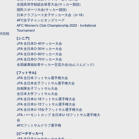
全国高等学校総合体育大会(サッカー競技)
国民スポーツ大会(サッカー競技)
日本クラブユース女子サッカー大会（U-18）
AFC女子チャンピオンズリーグ
AFC Women's Club Championship 2023 - Invitational
Tournament
対抗戦
[シニア]
JFA 全日本O-40サッカー大会
JFA 全日本O-50サッカー大会
JFA 全日本O-60サッカー大会
JFA 全日本O-70サッカー大会
全国健康福祉祭サッカー交流大会(ねんりんピック)
[フットサル]
JFA 全日本フットサル選手権大会
JFA 全日本女子フットサル選手権大会
自衛隊女子フットサル大会
全日本大学フットサル大会
JFA 全日本U-18フットサル選手権大会
JFA 全日本U-15フットサル選手権大会
JFA 全日本U-15女子フットサル選手権大会
JFA バーモントカップ 全日本U-12フットサル選手権大
会
AFCフットサルクラブ選手権
[ビーチサッカー]
JFA 全日本ビーチサッカー大会