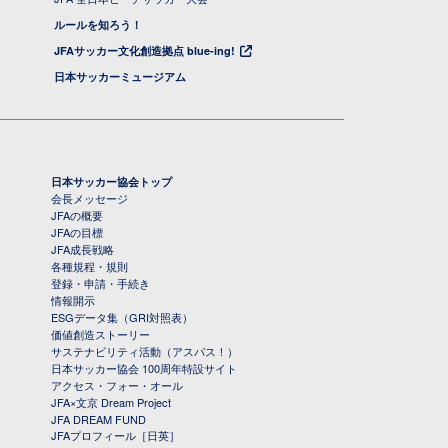
ルールを知ろう！
JFAサッカー文化創造拠点 blue-ing!
日本サッカーミュージアム
日本サッカー協会トップ
会長メッセージ
JFAの概要
JFAの目標
JFA成長戦略
各種規程・規則
登録・申請・手続き
情報開示
ESGデータ集（GRI対照表）
価値創造ストーリー
サステナビリティ活動（アスパス！）
日本サッカー協会 100周年特設サイト
アクセス・フォー・オール
JFA×文京 Dream Project
JFA DREAM FUND
JFAプロフィール［日英］