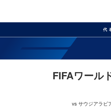
代
FIFAワー
vs サウジアラ