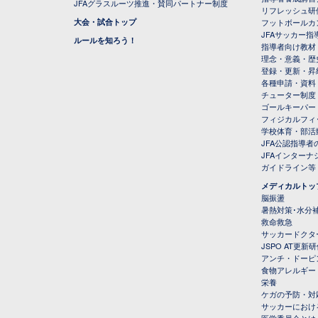
JFAグラスルーツ推進・賛同パートナー制度
リフレッシュ研
大会・試合トップ
フットボールカ
JFAサッカー指導
ルールを知ろう！
指導者向け教材
理念・意義・歴
登録・更新・昇
各種申請・資料
チューター制度
ゴールキーパー
フィジカルフィ
学校体育・部活
JFA公認指導者
JFAインター
ガイドライン等
メディカルトッ
脳振盪
暑熱対策･水分
救命救急
サッカードクタ
JSPO AT更新
アンチ・ドーピ
食物アレルギー
栄養
ケガの予防・対
サッカーにおけ