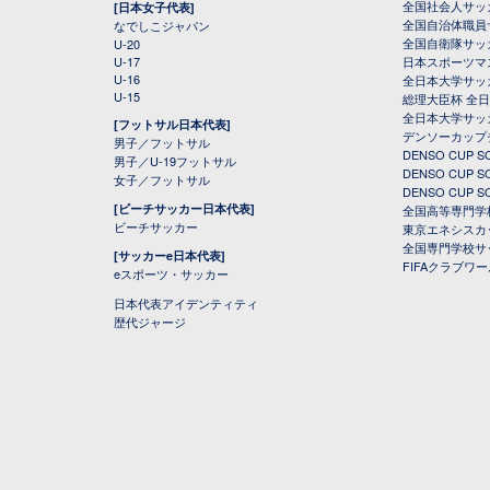
全国社会人サッ
[日本女子代表]
全国自治体職員
なでしこジャパン
全国自衛隊サッ
U-20
U-17
日本スポーツマ
U-16
全日本大学サッ
U-15
総理大臣杯 全
全日本大学サッ
[フットサル日本代表]
デンソーカップ
男子／フットサル
DENSO CUP
男子／U-19フットサル
DENSO CUP
女子／フットサル
DENSO CUP
[ビーチサッカー日本代表]
全国高等専門学
ビーチサッカー
東京エネシスカ
全国専門学校サ
[サッカーe日本代表]
FIFAクラブワ
eスポーツ・サッカー
日本代表アイデンティティ
歴代ジャージ