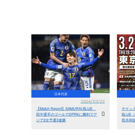
日本代表
2024/03/22
【Match Report】SAMURAI BLUE、
チケット
田中選手のゴールでDPRKに勝利でア
BLUE
ジア2次予選3連勝
民共和国
競技場】
2次予選