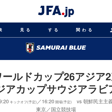
表
見る
する
関わる
Aワールドカップ26アジア
アジアカップサウジアラビア
9:20
／16:20
vs 朝鮮民主主
キックオフ(予定)
開場(予定)
東京／国立競技場