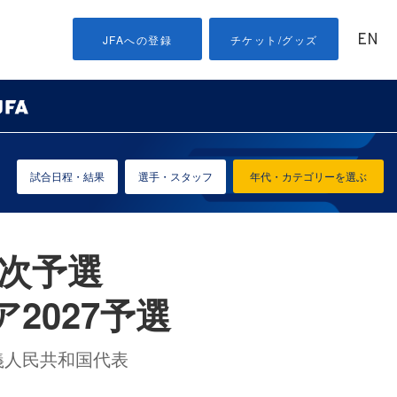
EN
JFAへの登録
チケット/グッズ
試合日程・結果
選手・スタッフ
年代・カテゴリーを選ぶ
2次予選
2027予選
義人民共和国代表