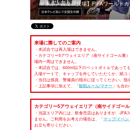
＠東京／国立競技場】FIFAワールドカ
3連勝
来場に際してのご案内
・本試合では再入場はできません。
・カテゴリー5アウェイエリア（南サイドゴール裏
場内一周はできません。
・本試合では、600ml以下のペットボトルであっ
入場ゲートで、キャップを外していただくか、紙コ
・当日は係員、警備員の指示に従ってください。指
・上記事項に加えて、「
観戦ルール/マナー
」も合わ
カテゴリー5アウェイエリア（南サイドゴー
・当該エリア内には、飲食売店はありますが、JFAス
ません。ご利用をお考えの場合は、「
マップ/イベン
お立ち寄りください。