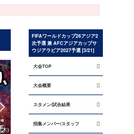
FIFAワールドカップ26アジア2
次予選 兼 AFCアジアカップサ
ウジアラビア2027予選 [3/21]
大会TOP
大会概要
スタメン/試合結果
招集メンバー/スタッフ
木)
朝鮮民主主義人民共和国代表 来日メンバー SAM