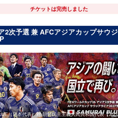
チケットは完売しました
ジア2次予選 兼 AFCアジアカップサウジ
P
LUE（日本代表）対 朝鮮民主主義人民共和国代表【3/21(