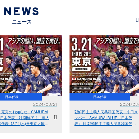
NEWS
ニュース
日本代表
日本代表
2024/03/21
2024/03
完売のお知らせ SAMURAI
朝鮮民主主義人民共和国代表 来日メ
（日本代表）対 朝鮮民主主義人
ンバー SAMURAI BLUE（日本代
代表【3/21(木)＠東京／国立
表） 対 朝鮮民主主義人民共和国代表
FIFAワールドカップ26アジア
【3.21(木)＠東京／国立競技場】FIFA
 兼 AFCアジアカップサウジア
ワールドカップ26アジア2次予選 兼