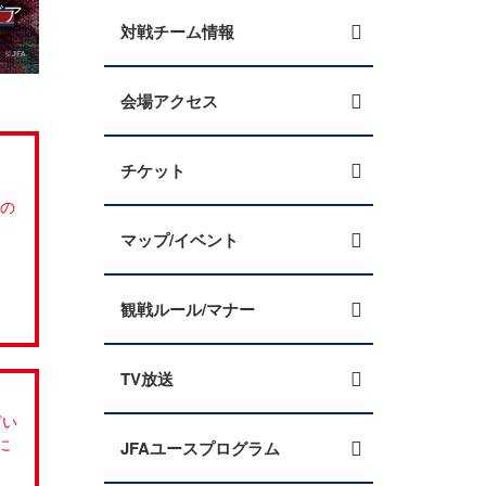
ビア
和国代表【3.21(木)＠東京／国立競技場】FIFA
対戦チーム情報
サウジアラ
会場アクセス
チケット
での
マップ/イベント
観戦ルール/マナー
TV放送
ざい
に
JFAユースプログラム