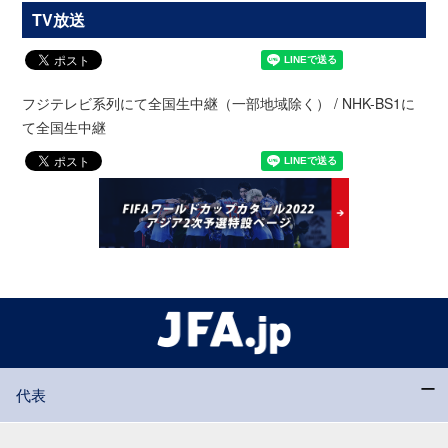
TV放送
フジテレビ系列にて全国生中継（一部地域除く） / NHK-BS1に
て全国生中継
代表