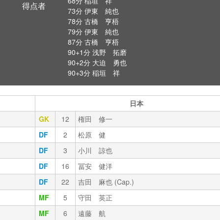
68分 稲垣 祥
得点者
73分 伊東 純也
78分 古橋 亨梧
79分 伊東 純也
87分 古橋 亨梧
90+1分 浅野 拓磨
90+2分 大迫 勇也
90+3分 稲垣 祥
日本
GK
12
権田 修一
DF
2
松原 健
DF
3
小川 諒也
DF
16
冨安 健洋
DF
22
吉田 麻也 (Cap.)
MF
5
守田 英正
MF
6
遠藤 航