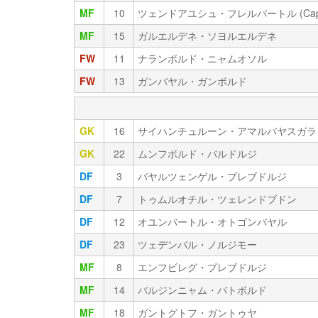
MF
10
ツェンドアユシュ・フレルバートル (Cap
MF
15
ガルエルデネ・ソヨルエルデネ
FW
11
ナランボルド・ニャムオソル
FW
13
ガンバヤル・ガンボルド
GK
16
サイハンチュルーン・アマルバヤスガラ
GK
22
ムンフボルド・バルドルジ
DF
3
バヤルツェンゲル・プレブドルジ
DF
7
トゥムルオチル・ツェレンドブドン
DF
12
オユンバートル・オトゴンバヤル
DF
23
ツェデンバル・ノルジモー
MF
8
エンフビレグ・プレブドルジ
MF
14
バルジンニャム・バトボルド
MF
18
ガントグトフ・ガントゥヤ