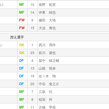
.)
MF
10
南野 拓実
MF
14
伊東 純也
FW
9
鎌田 大地
FW
15
大迫 勇也
控え選手
ン
GK
1
西川 周作
GK
23
前川 黛也
DF
4
畠中 槙之輔
DF
13
山根 視来
DF
19
佐々木 翔
DF
20
中谷 進之介
MF
7
江坂 任
MF
8
稲垣 祥
MF
11
古橋 亨梧