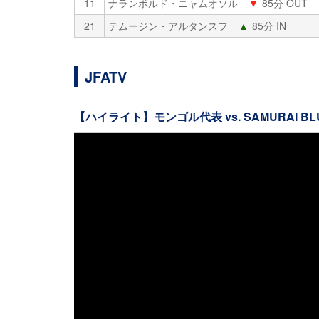
11
ナランボルド・ニャムオソル
▼
85分 OUT
21
テムージン・アルタンスフ
▲
85分 IN
JFATV
【ハイライト】モンゴル代表 vs. SAMURAI 