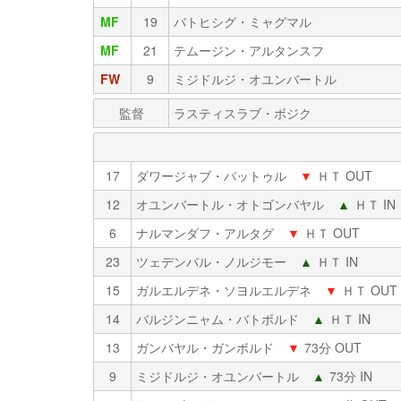
MF
19
バトヒシグ・ミャグマル
MF
21
テムージン・アルタンスフ
FW
9
ミジドルジ・オユンバートル
監督
ラスティスラブ・ボジク
17
ダワージャブ・バットゥル
▼
ＨＴ OUT
12
オユンバートル・オトゴンバヤル
▲
ＨＴ IN
6
ナルマンダフ・アルタグ
▼
ＨＴ OUT
23
ツェデンバル・ノルジモー
▲
ＨＴ IN
15
ガルエルデネ・ソヨルエルデネ
▼
ＨＴ OUT
14
バルジンニャム・バトボルド
▲
ＨＴ IN
13
ガンバヤル・ガンボルド
▼
73分 OUT
9
ミジドルジ・オユンバートル
▲
73分 IN