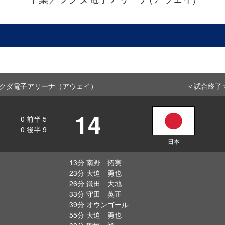
 千葉／フクダ電子アリーナ（アウェイ）
＜試合終了
14
0
前半
5
0
後半
9
日本
13分 南野 拓実
23分 大迫 勇也
26分 鎌田 大地
33分 守田 英正
39分 オウンゴール
55分 大迫 勇也