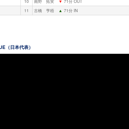
10
南野 拓実
▼
71分 OUT
11
古橋 亨梧
▲
71分 IN
BLUE（日本代表）