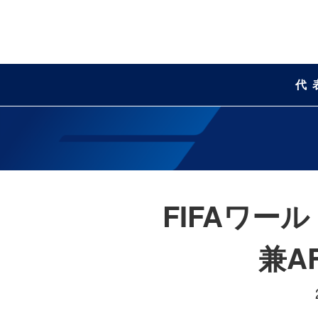
代
FIFAワー
兼A