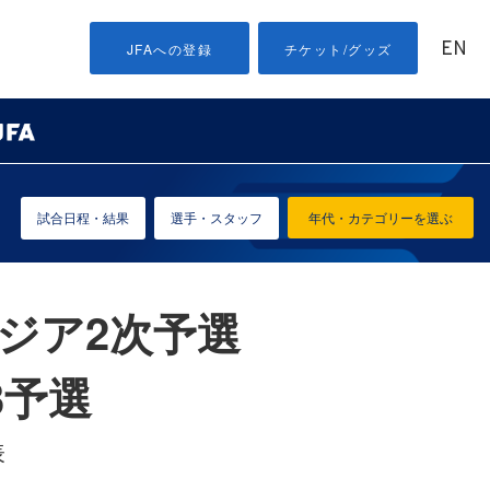
EN
JFAへの登録
チケット/グッズ
試合日程・結果
選手・スタッフ
年代・カテゴリーを選ぶ
アジア2次予選
3予選
表