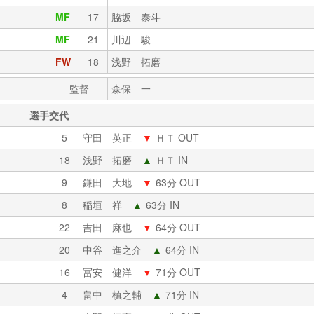
MF
17
脇坂 泰斗
MF
21
川辺 駿
FW
18
浅野 拓磨
監督
森保 一
選手交代
5
守田 英正
▼
ＨＴ OUT
18
浅野 拓磨
▲
ＨＴ IN
9
鎌田 大地
▼
63分 OUT
8
稲垣 祥
▲
63分 IN
22
吉田 麻也
▼
64分 OUT
20
中谷 進之介
▲
64分 IN
16
冨安 健洋
▼
71分 OUT
4
畠中 槙之輔
▲
71分 IN