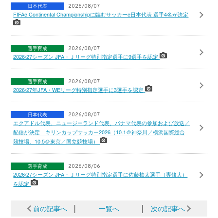
日本代表
2026/08/07
FIFAe Continental Championshipに臨むサッカーe日本代表 選手4名が決定
選手育成
2026/08/07
2026/27シーズン JFA・Ｊリーグ特別指定選手に9選手を認定
選手育成
2026/08/07
2026/27年JFA・WEリーグ特別指定選手に3選手を認定
日本代表
2026/08/07
エクアドル代表、ニュージーランド代表、パナマ代表の参加および放送／
配信が決定 キリンカップサッカー2026（10.1＠神奈川／横浜国際総合
競技場、10.5＠東京／国立競技場）
選手育成
2026/08/06
2026/27シーズン JFA・Ｊリーグ特別指定選手に佐藤柚太選手（専修大）
を認定
前の記事へ
│
一覧へ
│
次の記事へ