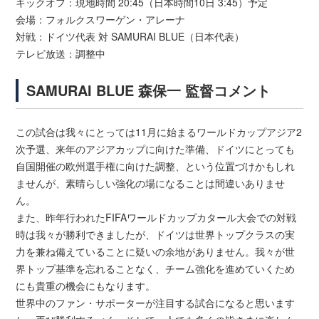
キックオフ：現地時間 20:45（日本時間10日 3:45）予定
会場：フォルクスワーゲン・アレーナ
対戦：ドイツ代表 対 SAMURAI BLUE（日本代表）
テレビ放送：調整中
SAMURAI BLUE 森保一 監督コメント
この試合は我々にとっては11月に始まるワールドカップアジア2
次予選、来年のアジアカップに向けた準備、ドイツにとっても
自国開催の欧州選手権に向けた調整、という位置づけかもしれ
ませんが、素晴らしい強化の場になることは間違いありませ
ん。
また、昨年行われたFIFAワールドカップカタール大会での対戦
時は我々が勝利できましたが、ドイツは世界トップクラスの実
力を兼ね備えていることに疑いの余地がありません。我々が世
界トップ基準を忘れることなく、チーム強化を進めていくため
にも貴重の機会にもなります。
世界中のファン・サポーターが注目する試合になると思います