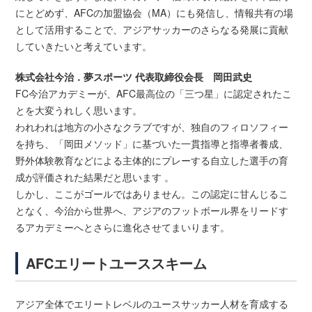
にとどめず、AFCの加盟協会（MA）にも発信し、情報共有の場
として活用することで、アジアサッカーのさらなる発展に貢献
していきたいと考えています。
株式会社今治．夢スポーツ 代表取締役会長 岡田武史
FC今治アカデミーが、AFC最高位の「三つ星」に認定されたこ
とを大変うれしく思います。
われわれは地方の小さなクラブですが、独自のフィロソフィー
を持ち、「岡田メソッド」に基づいた一貫指導と指導者養成、
野外体験教育などによる主体的にプレーする自立した選手の育
成が評価された結果だと思います 。
しかし、ここがゴールではありません。この認定に甘んじるこ
となく、今治から世界へ、アジアのフットボール界をリードす
るアカデミーへとさらに進化させてまいります。
AFCエリートユーススキーム
アジア全体でエリートレベルのユースサッカー人材を育成する