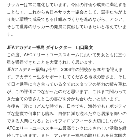
サッカーは常に進化しています。今回の評価や成果に満足する
ことなく、これからも日本サッカー協会として、選手たちがよ
り良い環境で成長できる仕組みづくりを進めながら、アジア、
そして世界のサッカーの発展に貢献していきたいと考えていま
す。
JFAアカデミー福島 ダイレクター 山口隆文
この度、AFCエリートユーススキームにおいて男女ともに三つ
星を獲得できたことを大変うれしく思います。
JFAアカデミー福島は今年、2006年の開校から20年を迎えま
す。アカデミー生をサポートしてくださる地域の皆さま、そし
て日々選手に向き合っている全てのスタッフの努力の積み重ね
が、この評価につながったのだと思います。これまで関わって
きた全ての皆さんとこの喜びを分かち合いたいと思います。
今後も「常に（どんな時でも、日本でも、海外でも）ポジティ
ブな態度で何事にも臨み、自信に満ち溢れた立ち居振る舞いの
できる人間になる」というフィロソフィーを大切にしながら、
AFCエリートユーススキーム最高ランクにふさわしい活動を継
続していきます。また、アカデミー福島の取り組みを日本国内