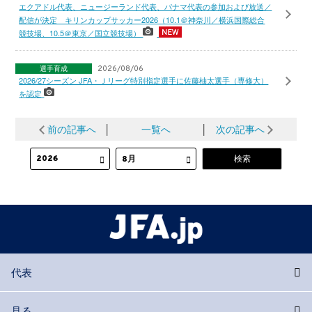
エクアドル代表、ニュージーランド代表、パナマ代表の参加および放送／
配信が決定 キリンカップサッカー2026（10.1＠神奈川／横浜国際総合
競技場、10.5＠東京／国立競技場）
選手育成
2026/08/06
2026/27シーズン JFA・Ｊリーグ特別指定選手に佐藤柚太選手（専修大）
を認定
前の記事へ
│
一覧へ
│
次の記事へ
代表
見る