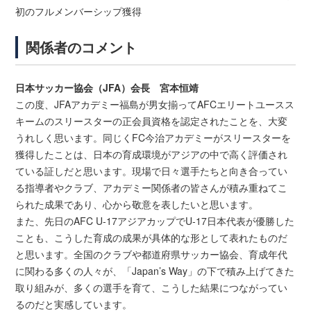
初のフルメンバーシップ獲得
関係者のコメント
日本サッカー協会（JFA）会長 宮本恒靖
この度、JFAアカデミー福島が男女揃ってAFCエリートユースス
キームのスリースターの正会員資格を認定されたことを、大変
うれしく思います。同じくFC今治アカデミーがスリースターを
獲得したことは、日本の育成環境がアジアの中で高く評価され
ている証しだと思います。現場で日々選手たちと向き合ってい
る指導者やクラブ、アカデミー関係者の皆さんが積み重ねてこ
られた成果であり、心から敬意を表したいと思います。
また、先日のAFC U-17アジアカップでU-17日本代表が優勝した
ことも、こうした育成の成果が具体的な形として表れたものだ
と思います。全国のクラブや都道府県サッカー協会、育成年代
に関わる多くの人々が、「Japan’s Way」の下で積み上げてきた
取り組みが、多くの選手を育て、こうした結果につながってい
るのだと実感しています。