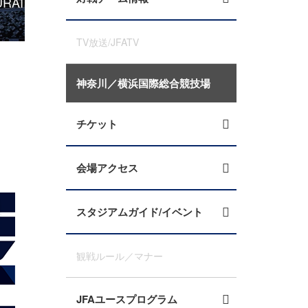
RAI
チケット販売概要のお知らせ キリンカップサッカー
東京／
TV放送/JFATV
神奈川／横浜国際総合競技場
チケット
会場アクセス
スタジアムガイド/イベント
観戦ルール／マナー
JFAユースプログラム