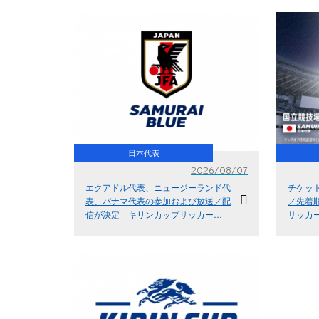
日本代表
2026/08/07
エクアドル代表、ニュージーランド代
チケッ
表、パナマ代表の参加および放送／配
／先着
信が決定 キリンカップサッカー
サッカー2
2026（10.1＠神奈川／横浜国際総合競
代表）【
技場、10.5＠東京／国立競技場）
場】