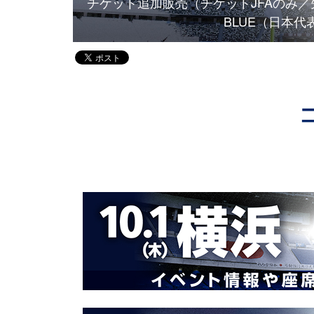
キリンカップ
チケット追加販売（チケットJFAのみ／先
場）
BLUE（日本代