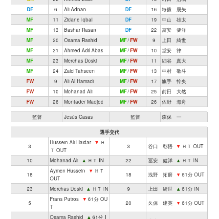
DF
6
Ali Adnan
DF
16
毎熊 晟矢
MF
11
Zidane Iqbal
DF
19
中山 雄太
MF
13
Bashar Rasan
DF
22
冨安 健洋
MF
20
Osama Rashid
MF
/
FW
9
上田 綺世
MF
21
Ahmed Adil Abas
MF
/
FW
10
堂安 律
MF
23
Merchas Doski
MF
/
FW
11
細谷 真大
MF
24
Zaid Tahseen
MF
/
FW
13
中村 敬斗
FW
9
Ali Al Hamadi
MF
/
FW
17
旗手 怜央
FW
10
Mohanad Ali
MF
/
FW
25
前田 大然
FW
26
Montader Madjed
MF
/
FW
26
佐野 海舟
監督
Jesús Casas
監督
森保 一
選手交代
Hussein Ali Haidar
▼
Ｈ
3
3
谷口 彰悟
▼
ＨＴ OUT
Ｔ OUT
10
Mohanad Ali
▲
ＨＴ IN
22
冨安 健洋
▲
ＨＴ IN
Aymen Hussein
▼
ＨＴ
18
18
浅野 拓磨
▼
61分 OUT
OUT
23
Merchas Doski
▲
ＨＴ IN
9
上田 綺世
▲
61分 IN
Frans Putros
▼
61分 OU
5
20
久保 建英
▼
61分 OUT
T
Osama Rashid
▲
61分 I