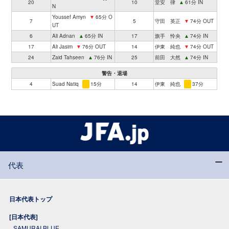
20
10
堂安 律
▲
61分 IN
N
Youssef Amyn
▼
65分 O
7
5
守田 英正
▼
74分 OUT
UT
6
Ali Adnan
▲
65分 IN
17
旗手 怜央
▲
74分 IN
17
Ali Jasim
▼
76分 OUT
14
伊東 純也
▼
74分 OUT
24
Zaid Tahseen
▲
76分 IN
25
前田 大然
▲
74分 IN
警告・退場
4
Suad Natiq
15分
14
伊東 純也
37分
代表
日本代表トップ
[日本代表]
SAMURAI BLUE