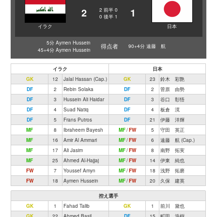
2
1
2
前半
0
0
後半
1
イラク
日本
5分 Aymen Hussein
得点者
90+4分 遠藤 航
45+4分 Aymen Hussein
イラク
日本
GK
12
Jalal Hassan (Cap.)
GK
23
鈴木 彩艶
DF
2
Rebin Solaka
DF
2
菅原 由勢
DF
3
Hussein Ali Haidar
DF
3
谷口 彰悟
DF
4
Suad Natiq
DF
4
板倉 滉
DF
5
Frans Putros
DF
21
伊藤 洋輝
MF
8
Ibraheem Bayesh
MF
/
FW
5
守田 英正
MF
16
Amir Al Ammari
MF
/
FW
6
遠藤 航 (Cap.)
MF
17
Ali Jasim
MF
/
FW
8
南野 拓実
MF
25
Ahmed Al-Hajjaj
MF
/
FW
14
伊東 純也
FW
7
Youssef Amyn
MF
/
FW
18
浅野 拓磨
FW
18
Aymen Hussein
MF
/
FW
20
久保 建英
控え選手
GK
1
Fahad Talib
GK
1
前川 黛也
GK
22
Ahmed Basil
DF
15
町田 浩樹