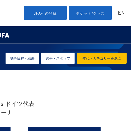
EN
JFAへの登録
チケット/グッズ
試合日程・結果
選手・スタッフ
年代・カテゴリーを選ぶ
）vs ドイツ代表
レーナ