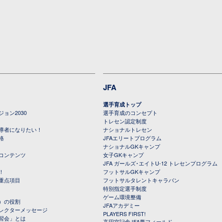
JFA
選手育成トップ
ョン2030
選手育成のコンセプト
トレセン認定制度
導者になりたい！
ナショナルトレセン
格
JFAエリートプログラム
ナショナルGKキャンプ
コンテンツ
女子GKキャンプ
JFA ガールズ･エイトU-12 トレセンプログラム
！
フットサルGKキャンプ
重点項目
フットサルタレントキャラバン
特別指定選手制度
ゲーム環境整備
）の役割
JFAアカデミー
レクターメッセージ
PLAYERS FIRST!
習会」とは
高円宮記念JFA夢フィールド