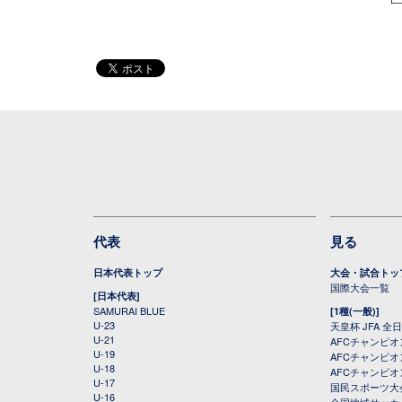
代表
見る
日本代表トップ
大会・試合トッ
国際大会一覧
[日本代表]
SAMURAI BLUE
[1種(一般)]
U-23
天皇杯 JFA 
U-21
AFCチャンピ
U-19
AFCチャンピオン
U-18
AFCチャンピオ
U-17
国民スポーツ大
U-16