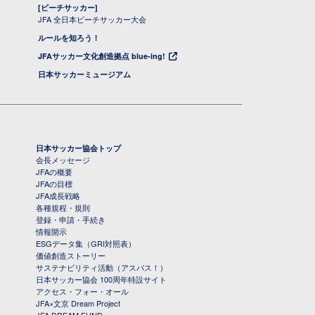
[ビーチサッカー]
JFA 全日本ビーチサッカー大会
ルールを知ろう！
JFAサッカー文化創造拠点 blue-ing!
日本サッカーミュージアム
日本サッカー協会トップ
会長メッセージ
JFAの概要
JFAの目標
JFA成長戦略
各種規程・規則
登録・申請・手続き
情報開示
ESGデータ集（GRI対照表）
価値創造ストーリー
サステナビリティ活動（アスパス！）
日本サッカー協会 100周年特設サイト
アクセス・フォー・オール
JFA×文京 Dream Project