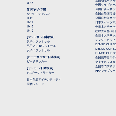
全国地域サッカ
U-15
全国クラブチー
全国社会人サッ
[日本女子代表]
全国自治体職員
なでしこジャパン
全国自衛隊サッ
U-20
U-17
日本スポーツマ
U-16
全日本大学サッ
U-15
総理大臣杯 全
全日本大学サッ
[フットサル日本代表]
デンソーカップ
男子／フットサル
DENSO CUP
男子／U-19フットサル
DENSO CUP
女子／フットサル
DENSO CUP
[ビーチサッカー日本代表]
全国高等専門学
ビーチサッカー
東京エネシスカ
全国専門学校サ
[サッカーe日本代表]
FIFAクラブワ
eスポーツ・サッカー
日本代表アイデンティティ
歴代ジャージ