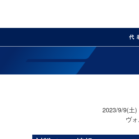
代
2023/9/9
ヴォ