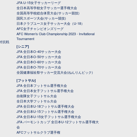
JFA U-15女子サッカーリーグ
全日本高等学校女子サッカー選手権大会
全国高等学校総合体育大会(サッカー競技)
国民スポーツ大会(サッカー競技)
日本クラブユース女子サッカー大会（U-18）
AFC女子チャンピオンズリーグ
AFC Women's Club Championship 2023 - Invitational
Tournament
対抗戦
[シニア]
JFA 全日本O-40サッカー大会
JFA 全日本O-50サッカー大会
JFA 全日本O-60サッカー大会
JFA 全日本O-70サッカー大会
全国健康福祉祭サッカー交流大会(ねんりんピック)
[フットサル]
JFA 全日本フットサル選手権大会
JFA 全日本女子フットサル選手権大会
自衛隊女子フットサル大会
全日本大学フットサル大会
JFA 全日本U-18フットサル選手権大会
JFA 全日本U-15フットサル選手権大会
JFA 全日本U-15女子フットサル選手権大会
JFA バーモントカップ 全日本U-12フットサル選手権大
会
AFCフットサルクラブ選手権