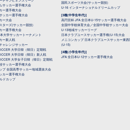
ーチャンピオンズリーグ
国民スポーツ大会(サッカー競技)
ムサッカー選手権大会
U-16 インターナショナルドリームカップ
カー選手権大会
サッカー選手権大会
[3種(中学生年代)]
カー大会
高円宮杯 JFA 全日本U-15サッカー選手権大会
スターズ(サッカー競技)
全国中学校体育大会／全国中学校サッカー大会
カー選手権大会
U-13地域サッカーリーグ
日本大学サッカートーナメント
日本クラブユースサッカー選手権(U-15)大会
カー新人戦
メニコンカップ 日本クラブユースサッカー東西
チャレンジサッカー
(U-15)
 SOCCER 大学日韓（韓日）定期戦
[4種(小学生年代)]
 SOCCER 大学日韓（韓日）新人戦
JFA 全日本U-12サッカー選手権大会
 SOCCER 大学女子日韓（韓日）定期戦
校サッカー選手権大会
ップ 全国高専サッカー地域選抜大会
ッカー選手権大会
ールドカップ