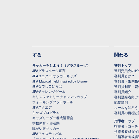
する
関わる
サッカーをしよう！（グラスルーツ）
審判トップ
JFAグラスルーツ宣言
審判委員会のビジ
JFAユニクロ サッカーキッズ
審判員とは？
JFA Magical Field Inspired by Disney
審判員・審判指
JFAなでしこひろば
審判員制度・資
JFAチャレンジゲーム
審判員紹介
キリンファミリーチャレンジカップ
審判登録者向け
ウォーキングフットボール
競技規則
JFAスクエア
ルールを知ろう
キッズプログラム
審判員の目標と
キッズリーダー養成講習会
指導者トップ
学校体育・部活動
指導者（コーチ
障がい者サッカー
指導者養成ダイ
JFAフェスティバル
「指導者養成講
「サッカーが好きだから～I just love football～」