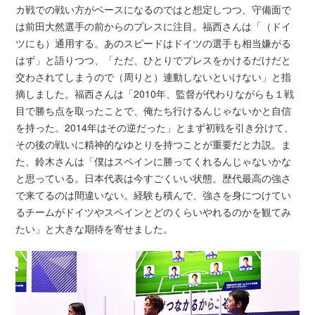
カ戦での戦い方がベースになるのではと想定しつつ、守備面で
は前田大然選手の前からのプレスに注目。福西さんは「（ドイ
ツにも）通用する。あのスピードはドイツの選手も相当嫌がる
はず」と語りつつ、「ただ、ひとりでプレスをかけるだけだと
交わされてしまうので（周りと）連動しないといけない」と指
摘しました。福西さんは「2010年、監督が代わりながらも１戦
目で勝ち点を取ったことで、俺たち行けるんじゃないかと自信
を持った。2014年はその逆だった」とまず初戦を引き分けて、
その後の戦いに精神的なゆとりを持つことが重要だと力説。ま
た、鈴木さんは「僕はスペインに勝ってくれるんじゃないかな
と思っている。日本代表は今すごくいい状態。歴代最高の強さ
で来てるのは間違いない。経験も積んで、強さを身につけてい
るチームがドイツやスペインとどのくらいやれるのかを観てみ
たい」と大きな期待を寄せました。