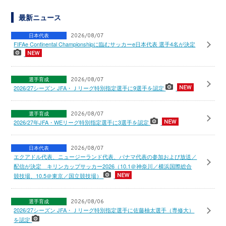
最新ニュース
日本代表
2026/08/07
FIFAe Continental Championshipに臨むサッカーe日本代表 選手4名が決定
選手育成
2026/08/07
2026/27シーズン JFA・Ｊリーグ特別指定選手に9選手を認定
選手育成
2026/08/07
2026/27年JFA・WEリーグ特別指定選手に3選手を認定
日本代表
2026/08/07
エクアドル代表、ニュージーランド代表、パナマ代表の参加および放送／
配信が決定 キリンカップサッカー2026（10.1＠神奈川／横浜国際総合
競技場、10.5＠東京／国立競技場）
選手育成
2026/08/06
2026/27シーズン JFA・Ｊリーグ特別指定選手に佐藤柚太選手（専修大）
を認定