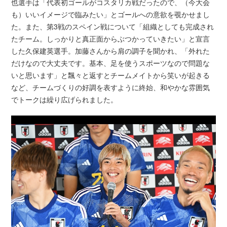
也選手は「代表初ゴールがコスタリカ戦だったので、（今大会
も）いいイメージで臨みたい」とゴールへの意欲を覗かせまし
た。また、第3戦のスペイン戦について「組織としても完成され
たチーム。しっかりと真正面からぶつかっていきたい」と宣言
した久保建英選手。加藤さんから肩の調子を聞かれ、「外れた
だけなので大丈夫です。基本、足を使うスポーツなので問題な
いと思います」と飄々と返すとチームメイトから笑いが起きる
など、チームづくりの好調を表すように終始、和やかな雰囲気
でトークは繰り広げられました。