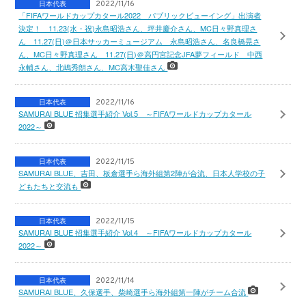
日本代表
2022/11/16
「FIFAワールドカップカタール2022 パブリックビューイング」出演者
決定！ 11.23(水・祝)永島昭浩さん、坪井慶介さん、MC日々野真理さ
ん 11.27(日)＠日本サッカーミュージアム 永島昭浩さん、名良橋晃さ
ん、MC日々野真理さん 11.27(日)＠高円宮記念JFA夢フィールド 中西
永輔さん、北嶋秀朗さん、MC高木聖佳さん
日本代表
2022/11/16
SAMURAI BLUE 招集選手紹介 Vol.5 ～FIFAワールドカップカタール
2022～
日本代表
2022/11/15
SAMURAI BLUE、吉田、板倉選手ら海外組第2陣が合流、日本人学校の子
どもたちと交流も
日本代表
2022/11/15
SAMURAI BLUE 招集選手紹介 Vol.4 ～FIFAワールドカップカタール
2022～
日本代表
2022/11/14
SAMURAI BLUE、久保選手、柴崎選手ら海外組第一陣がチーム合流