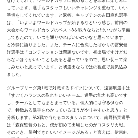
しています。選手もスタッフもいいチャレンジを重ねて、いい
準備をしてくれています」と返答。キャプテンの吉田麻也選手
は、「いよいよワールドカップが始まるなという感じ。前回の
大会からワールドカップのベスト8を戦うならと思いながら準備
してきたので、いつも通りやればいいのかなと思っています」
と冷静に語りました。また、チームに合流したばかりの冨安健
洋選手は「コンディションは問題ないです。初出場ですけど知
らないほうがいいこともあると思っているので、思い切って楽
しみたいと思っています」と初選出ならではの視点で意気込み
ました。
グループリーグ第1戦で対戦するドイツについて、遠藤航選手は
「すごくバランスの取れたいいチーム。選手の能力も高いです
し、チームとしてもまとまっている。個人的には守る側なの
で、特徴ある選手をわかっているほうがやりやすいと思う」と
分析します。第2戦で当たるコスタリカについて、南野拓実選手
は「森保監督のもと、僕が初めて出場したのがコスタリカ戦。
そのとき、勝利できたいいイメージがある」と言えば、伊東純