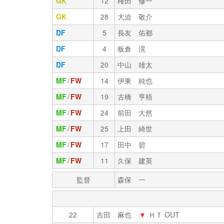
GK
12
権田 修一
GK
28
大迫 敬介
DF
5
長友 佑都
DF
4
板倉 滉
DF
20
中山 雄太
MF
/
FW
14
伊東 純也
MF
/
FW
19
古橋 亨梧
MF
/
FW
24
前田 大然
MF
/
FW
25
上田 綺世
MF
/
FW
17
田中 碧
MF
/
FW
11
久保 建英
監督
森保 一
22
吉田 麻也
▼
ＨＴ OUT