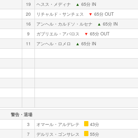
19
ヘスス・メディナ
▲
65分 IN
20
リチャルド・サンチェス
▼
65分 OUT
16
アンヘル・カルドソ・ルセナ
▲
65分 IN
9
ガブリエル・アバロス
▼
65分 OUT
11
アンヘル・ロメロ
▲
65分 IN
警告・退場
3
オマール・アルデレテ
43分
7
デルリス・ゴンサレス
55分