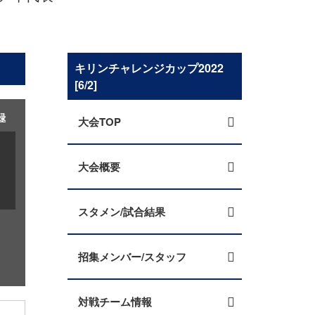
キリンチャレンジカップ2022
[6/2]
録
大会TOP
大会概要
スタメン/試合結果
招集メンバー/スタッフ
対戦チーム情報