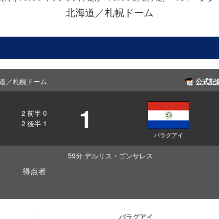
北海道／札幌ドーム
 北海道／札幌ドーム
公式記
1
2
前半
0
2
後半
1
パラグアイ
59分 デルリス・ゴンサレス
得点者
パラグアイ