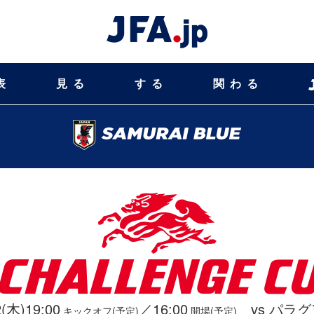
表
見る
する
関わる
2(木)19:00
／16:00
vs パラ
キックオフ(予定)
開場(予定)