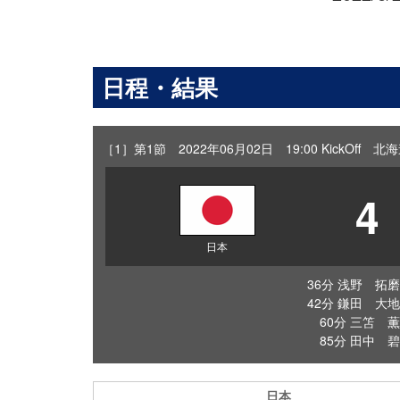
日程・結果
［1］第1節 2022年06月02日 19:00 KickOff
4
日本
36分 浅野 拓磨
42分 鎌田 大地
60分 三笘 薫
85分 田中 碧
日本