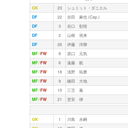
GK
23
シュミット・ダニエル
DF
22
吉田 麻也 (Cap.)
DF
3
谷口 彰悟
DF
2
山根 視来
DF
26
伊藤 洋輝
MF
/
FW
8
原口 元気
MF
/
FW
6
遠藤 航
MF
/
FW
18
浅野 拓磨
MF
/
FW
9
鎌田 大地
MF
/
FW
15
三笘 薫
MF
/
FW
21
堂安 律
GK
1
川島 永嗣