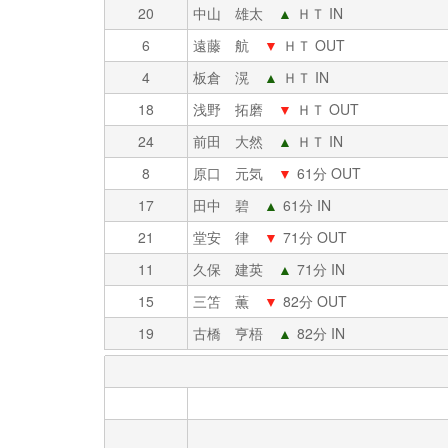
20
中山 雄太
▲
ＨＴ IN
6
遠藤 航
▼
ＨＴ OUT
4
板倉 滉
▲
ＨＴ IN
18
浅野 拓磨
▼
ＨＴ OUT
24
前田 大然
▲
ＨＴ IN
8
原口 元気
▼
61分 OUT
17
田中 碧
▲
61分 IN
21
堂安 律
▼
71分 OUT
11
久保 建英
▲
71分 IN
15
三笘 薫
▼
82分 OUT
19
古橋 亨梧
▲
82分 IN