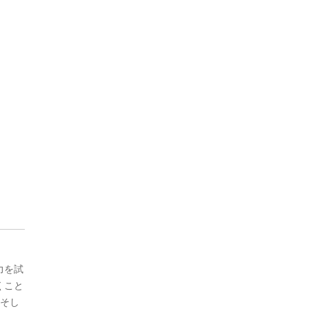
力を試
くこと
、そし