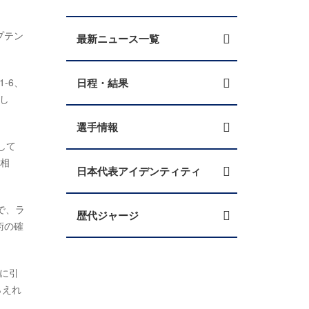
プテン
最新ニュース一覧
-6、
日程・結果
し
選手情報
して
い相
日本代表アイデンティティ
で、ラ
歴代ジャージ
術の確
に引
らえれ