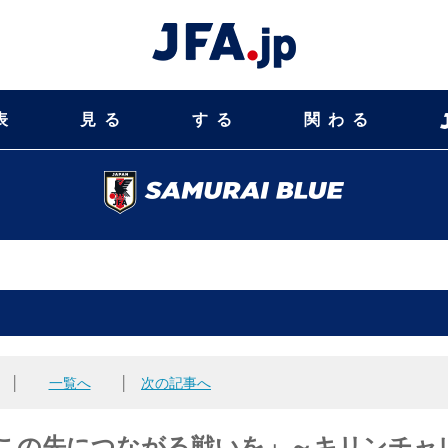
表
見る
する
関わる
│
一覧へ
│
次の記事へ
督、「この先につながる戦いを」～キリンチャ