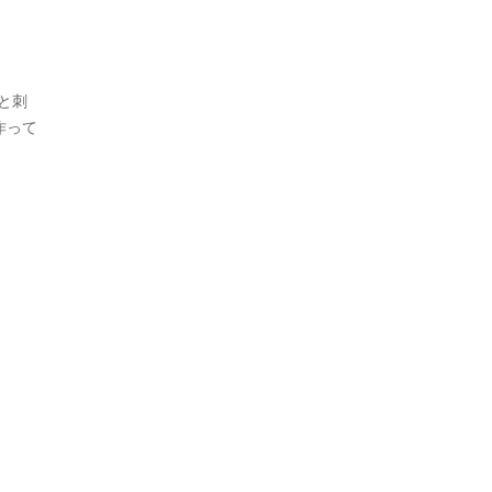
と刺
作って