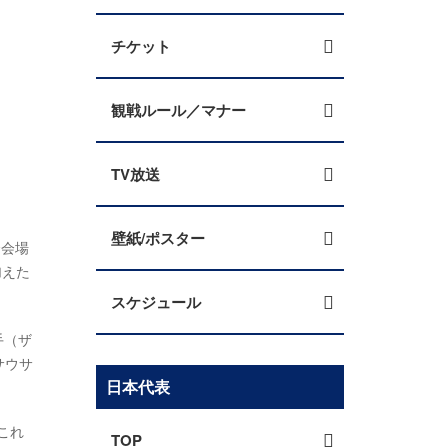
チケット
観戦ルール／マナー
TV放送
壁紙/ポスター
合会場
加えた
スケジュール
手（ザ
サウサ
日本代表
これ
TOP