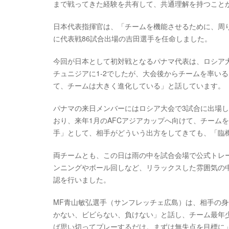
まで戦ってきた経験を共有して、共通理解を持つこと
日本代表指揮官は、「チームを機能させるために、周
に代表戦86試合出場の吉田選手を任命しました。
今回が日本として初対戦となるパナマ代表は、ロシア大
チュニジアに1-2でしたが、大会後からチームを率い
て、チームは大きく進化している」と話しています。
パナマの来日メンバーにはロシア大会で3試合に出場し
おり、来年1月のAFCアジアカップへ向けて、チーム
手」として、相手がどういう出方をしてきても、「臨
両チームとも、この日は雨の中を試合会場で公式トレ
ンニングやボール回しなど、リラックスした雰囲気の
認を行いました。
MF青山敏弘選手（サンフレッチェ広島）は、相手の
かない、ビビらない、負けない」と話し、チーム最年少
ば思い切ってプレーするだけ。まずは無失点を目標に