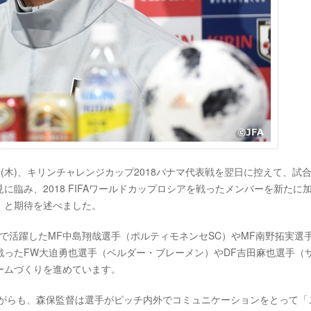
11日(木)、キリンチャレンジカップ2018パナマ代表戦を翌日に控えて、試
臨み、2018 FIFAワールドカップロシアを戦ったメンバーを新たに
」と期待を述べました。
）で活躍したMF中島翔哉選手（ポルティモネンセSC）やMF南野拓実選
ったFW大迫勇也選手（ベルダー・ブレーメン）やDF吉田麻也選手（
ームづくりを進めています。
ながらも、森保監督は選手がピッチ内外でコミュニケーションをとって「