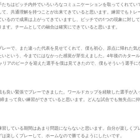
手たちはピッチ内外でいろいろなコミュニケーションを取ってくれてい
して、共通理解を持つことが出来てきていると思います。練習でもトレ
ているので成果は上がってきていますし、ピッチでの1つの現象に対し
ります。チームとしての融合は確実にできていると思います。
プレーで、また違った代表を見せてくれて、僕も初心、原点に帰れた気
たいという、今までにはなかった感覚が芽生えました。4年後のカター
キャリアのピークを迎えた選手を僕は見てきたので、僕もそういう選手に
戦も良い緊張でプレーできました。ワールドカップを経験した選手が入
が締まって良い練習ができていると思います。どんな試合でも無失点に
練習している期間はあまり問題にならないと思います。自分が楽しくプ
ずは楽しくプレーして、ホームなので勝てるようにしたいです。