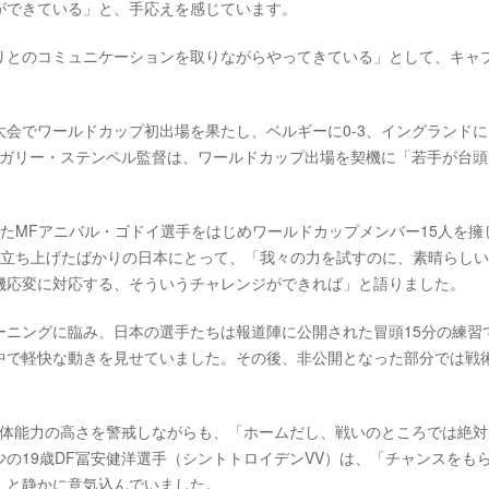
ができている」と、手応えを感じています。
りとのコミュニケーションを取りながらやってきている」として、キャ
会でワールドカップ初出場を果たし、ベルギーに0-3、イングランドに1
るガリー・ステンペル監督は、ワールドカップ出場を契機に「若手が台頭
たMFアニバル・ゴドイ選手をはじめワールドカップメンバー15人を擁
を立ち上げたばかりの日本にとって、「我々の力を試すのに、素晴らし
機応変に対応する、そういうチャレンジができれば」と語りました。
ーニングに臨み、日本の選手たちは報道陣に公開された冒頭15分の練習
中で軽快な動きを見せていました。その後、非公開となった部分では戦
身体能力の高さを警戒しながらも、「ホームだし、戦いのところでは絶対
の19歳DF冨安健洋選手（シントトロイデンVV）は、「チャンスをも
」と静かに意気込んでいました。