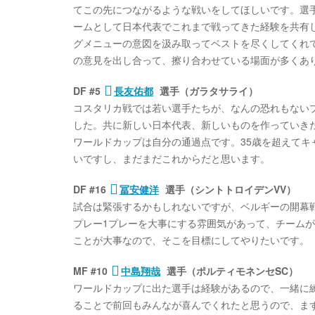
てこの先につながるような戦いをしてほしいです。選
ームとして日本代表でこれまで戦ってきた経験を共有
グメニューの意図を汲み取ってベストを尽くしてくれ
の意見を出し合って、擦り合わせている場面が多くあ
DF #5
長友佑都
選手（ガラタサライ）
コスタリカ戦では若い選手たちが、なんの恐れもない
した。共に新しい日本代表、新しいものを作っていき
ワールドカップは自分の通過点です。35歳を超えて
いですし、まだまだこれからだと思います。
DF #16
冨安健洋
選手（シントトロイデンVV）
試合は緊張するかもしれないですが、ベルギーの開幕
プレー1プレーを大事にする雰囲気があって、チーム
ことが大事なので、そこを目標にしてやりたいです。
MF #10
中島翔哉
選手（ポルティモネンセSC）
ワールドカップに出た選手は経験があるので、一緒に
ることで前回もみんなが喜んでくれたと思うので、ま