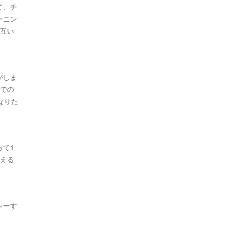
て、チ
ーニン
て互い
がしま
ルでの
なりた
って1
抑える
レーす