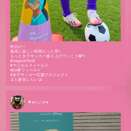
昨日の！
最高に楽しい時間だった🥹✨
もっと女子サッカー盛り上げていこう⚽️💘
#magicalfield
#マジカルフィールド
#jfa夢フィールド
#女子サッカー応援プロジェクト
また参加したい🤝
🌟♦たいさ♦