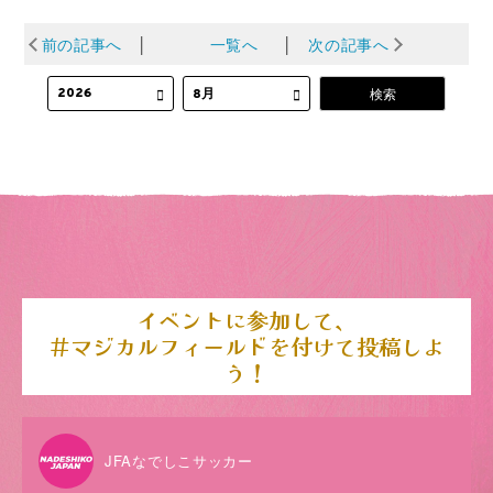
前の記事へ
│
一覧へ
│
次の記事へ
イベントに参加して、
＃マジカルフィールドを付けて投稿しよ
う！
JFAなでしこサッカー