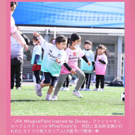
『JFA #MagicalField Inspired by Disney』ファミリーサッ
カーフェスティバル“#FirstTouch”を、同日に皇后杯決勝が行
われたヨドコウ桜スタジアム(大阪市)で開催✨⚽️