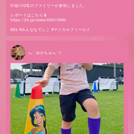
51組102名のファミリーが参加しました。
レポートはこちら⏬
https://jfa.jp/news/00031588/
#jfa #みんななでしこ #マジカルフィールド
⋆｡˚ ゆかちゅ⋆｡˚✩