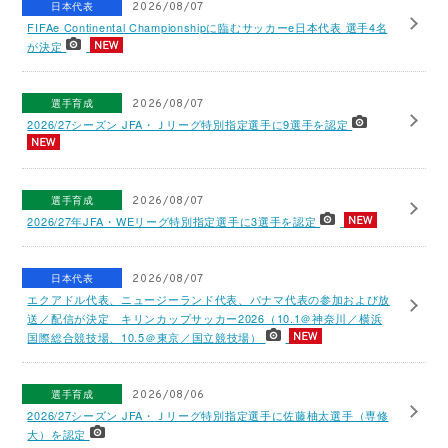
日本代表
2026/08/07
FIFAe Continental Championshipに臨むサッカーe日本代表 選手4名
が決定
選手育成
2026/08/07
2026/27シーズン JFA・Ｊリーグ特別指定選手に9選手を認定
選手育成
2026/08/07
2026/27年JFA・WEリーグ特別指定選手に3選手を認定
日本代表
2026/08/07
エクアドル代表、ニュージーランド代表、パナマ代表の参加および放
送／配信が決定 キリンカップサッカー2026（10.1＠神奈川／横浜
国際総合競技場、10.5＠東京／国立競技場）
選手育成
2026/08/06
2026/27シーズン JFA・Ｊリーグ特別指定選手に佐藤柚太選手（専修
大）を認定