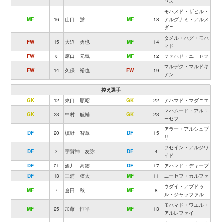
ワス
モハメド・ザヒル・
MF
16
山口 蛍
MF
18
アルグナミ・アルメ
ダニ
タメル・ハグ・モハ
FW
15
大迫 勇也
MF
14
マド
FW
8
原口 元気
MF
12
ファハド・ユーセフ
マルデク・マルドキ
FW
14
久保 裕也
FW
19
アン
控え選手
GK
12
東口 順昭
GK
22
アハマド・マダニエ
マハムード・アルユ
GK
23
中村 航輔
GK
23
ーセフ
アラー・アルシュブ
DF
20
槙野 智章
DF
15
リ
フセイン・アルジワ
DF
2
宇賀神 友弥
DF
4
イド
DF
21
酒井 高徳
DF
17
アハマド・ディーブ
DF
13
三浦 弦太
MF
11
ユーセフ・カルファ
ウダイ・アブドゥ
MF
7
倉田 秋
MF
8
ル・ジャッファル
モハマド・ワエル・
MF
25
加藤 恒平
MF
13
アルレファイ