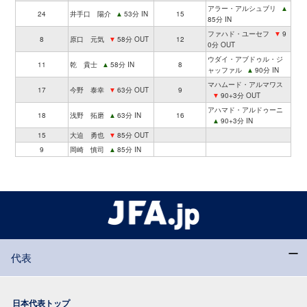
アラー・アルシュブリ
▲
24
井手口 陽介
▲
53分 IN
15
85分 IN
ファハド・ユーセフ
▼
9
8
原口 元気
▼
58分 OUT
12
0分 OUT
ウダイ・アブドゥル・ジ
11
乾 貴士
▲
58分 IN
8
ャッファル
▲
90分 IN
マハムード・アルマワス
17
今野 泰幸
▼
63分 OUT
9
▼
90+3分 OUT
アハマド・アルドゥーニ
18
浅野 拓磨
▲
63分 IN
16
▲
90+3分 IN
15
大迫 勇也
▼
85分 OUT
9
岡崎 慎司
▲
85分 IN
代表
日本代表トップ