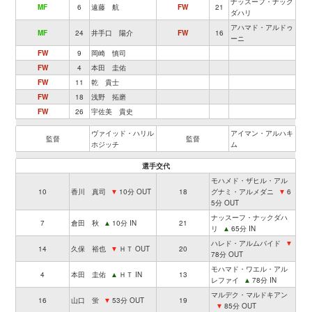
ナッスーフ・ナック
MF
6
遠藤 航
FW
21
ダハリ
アハマド・アルドゥ
MF
24
井手口 陽介
FW
16
ーニ
FW
9
岡崎 慎司
FW
4
本田 圭佑
FW
11
乾 貴士
FW
18
浅野 拓磨
FW
26
宇佐美 貴史
ヴァイッド・ハリル
アイマン・アルハキ
監督
監督
ホジッチ
ム
選手交代
モハメド・ザヒル・アル
10
香川 真司
▼
10分 OUT
18
グナミ・アルメダニ
▼
6
5分 OUT
ナッスーフ・ナックダハ
7
倉田 秋
▲
10分 IN
21
リ
▲
65分 IN
ハレド・アルムバイド
▼
14
久保 裕也
▼
ＨＴ OUT
20
78分 OUT
モハマド・ワエル・アル
4
本田 圭佑
▲
ＨＴ IN
13
レファイ
▲
78分 IN
マルデク・マルドキアン
16
山口 蛍
▼
53分 OUT
19
▼
85分 OUT