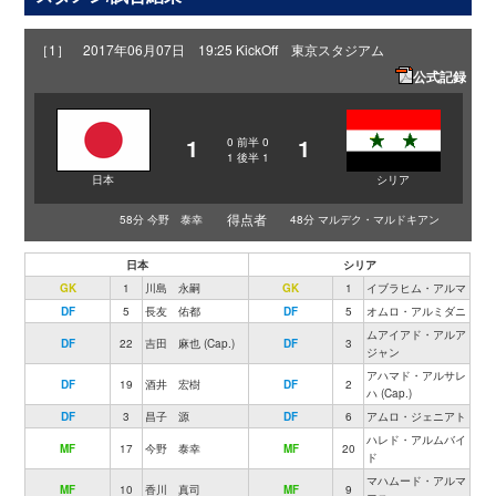
［1］ 2017年06月07日 19:25 KickOff 東京スタジアム
公式記録
1
1
0
前半
0
1
後半
1
日本
シリア
得点者
58分 今野 泰幸
48分 マルデク・マルドキアン
日本
シリア
GK
1
川島 永嗣
GK
1
イブラヒム・アルマ
DF
5
長友 佑都
DF
5
オムロ・アルミダニ
ムアイアド・アルア
DF
22
吉田 麻也 (Cap.)
DF
3
ジャン
アハマド・アルサレ
DF
19
酒井 宏樹
DF
2
ハ (Cap.)
DF
3
昌子 源
DF
6
アムロ・ジェニアト
ハレド・アルムバイ
MF
17
今野 泰幸
MF
20
ド
マハムード・アルマ
MF
10
香川 真司
MF
9