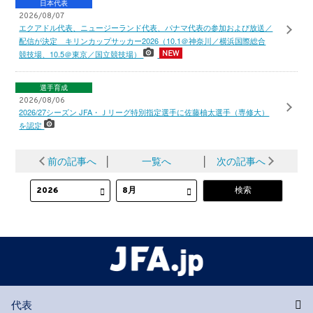
日本代表
2026/08/07
エクアドル代表、ニュージーランド代表、パナマ代表の参加および放送／
配信が決定 キリンカップサッカー2026（10.1＠神奈川／横浜国際総合
競技場、10.5＠東京／国立競技場）
選手育成
2026/08/06
2026/27シーズン JFA・Ｊリーグ特別指定選手に佐藤柚太選手（専修大）
を認定
前の記事へ
│
一覧へ
│
次の記事へ
代表