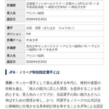
京都葵フットボールクラブ ⇒ 京都サンガF.C.U-15 ⇒ 大
所属歴
手前高松高校 ⇒ 神奈川大学SC ⇒ 神奈川大学
受入先
アビスパ福岡
認定日
2026年6月30日
選手
北浜 琉星（きたはま りゅうせい）
ポジション
FW
所属チーム
中央大学
長住少年サッカークラブ ⇒ アビスパ福岡U-15 ⇒ アビス
所属歴
パ福岡U-18 ⇒ 中央大学
受入先
アビスパ福岡
認定日
2026年6月30日
JFA・Ｊリーグ特別指定選手とは
目的：
サッカー選手として最も成長する年代に、種別や連盟の
垣根を越え、「個人の能力に応じた環境」を提供することを目
的とする。受入先のＪクラブが、当該選手の高い能力をさらに
伸ばすための環境を有し、かつ、同選手をＪリーグの公式試合
に積極的に出場させる具体的計画を有することをJFAによる認定