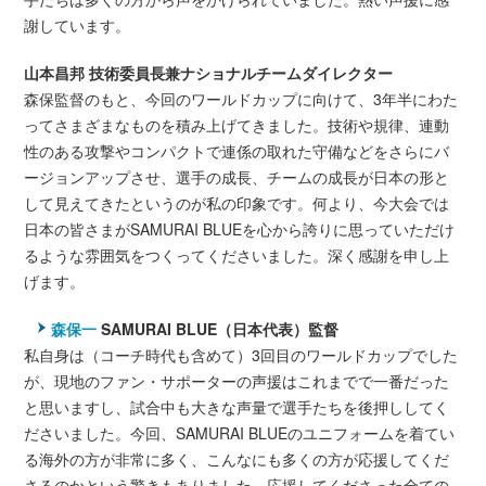
謝しています。
山本昌邦 技術委員長兼ナショナルチームダイレクター
森保監督のもと、今回のワールドカップに向けて、3年半にわた
ってさまざまなものを積み上げてきました。技術や規律、連動
性のある攻撃やコンパクトで連係の取れた守備などをさらにバ
ージョンアップさせ、選手の成長、チームの成長が日本の形と
して見えてきたというのが私の印象です。何より、今大会では
日本の皆さまがSAMURAI BLUEを心から誇りに思っていただけ
るような雰囲気をつくってくださいました。深く感謝を申し上
げます。
森保一
SAMURAI BLUE（日本代表）監督
私自身は（コーチ時代も含めて）3回目のワールドカップでした
が、現地のファン・サポーターの声援はこれまでで一番だった
と思いますし、試合中も大きな声量で選手たちを後押ししてく
ださいました。今回、SAMURAI BLUEのユニフォームを着てい
る海外の方が非常に多く、こんなにも多くの方が応援してくだ
さるのかという驚きもありました。応援してくださった全ての