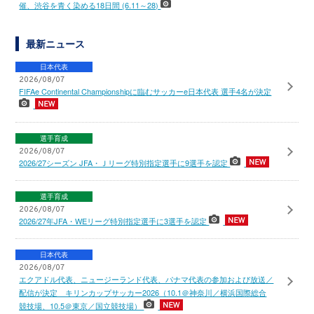
催、渋谷を青く染める18日間 (6.11～28)
最新ニュース
日本代表
2026/08/07
FIFAe Continental Championshipに臨むサッカーe日本代表 選手4名が決定
選手育成
2026/08/07
2026/27シーズン JFA・Ｊリーグ特別指定選手に9選手を認定
選手育成
2026/08/07
2026/27年JFA・WEリーグ特別指定選手に3選手を認定
日本代表
2026/08/07
エクアドル代表、ニュージーランド代表、パナマ代表の参加および放送／
配信が決定 キリンカップサッカー2026（10.1＠神奈川／横浜国際総合
競技場、10.5＠東京／国立競技場）