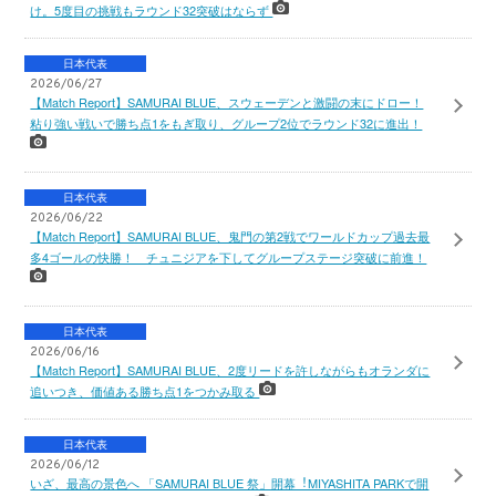
け。5度目の挑戦もラウンド32突破はならず
日本代表
2026/06/27
【Match Report】SAMURAI BLUE、スウェーデンと激闘の末にドロー！
粘り強い戦いで勝ち点1をもぎ取り、グループ2位でラウンド32に進出！
日本代表
2026/06/22
【Match Report】SAMURAI BLUE、鬼門の第2戦でワールドカップ過去最
多4ゴールの快勝！ チュニジアを下してグループステージ突破に前進！
日本代表
2026/06/16
【Match Report】SAMURAI BLUE、2度リードを許しながらもオランダに
追いつき、価値ある勝ち点1をつかみ取る
日本代表
2026/06/12
いざ、最高の景色へ 「SAMURAI BLUE 祭」開幕︕MIYASHITA PARKで開