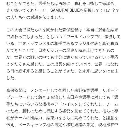
むことができた。選手たちは勇敢に、勝利を目指して毎試合、
走り抜いてくれた」と、SAMURAI BLUEを応援してくれた全て
の人たちへの感謝を伝えました。
この大会で得たものを聞かれた森保監督は「本当に残念な結果
で終わってしまった」としつつ「ワールドカップで5回優勝して
いる、世界トップレベルの相手であるブラジル代表と真剣勝負
ができたことで、日本サッカーの歴史が積み上げてきたもの
が、世界との戦いの中でも十分に渡り合っていけるという手応
えをたくさん感じた。この成長を続けていけば、世界一になれ
る日は必ず来ると感じることができた」と未来に思いをはせま
した。
森保監督は、メンターとして帯同した南野拓実選手、サポート
プレーヤーとして急きょ合流した吉田麻也選手に対しても「選
手たちにいろいろな指摘やアドバイスをしてくれたし、チーム
のため、勝利のために行動する姿勢を見せてくれた。彼らの存
在がチームの団結力、結束力をさらに高めてくれた」と謝意を
伝え、ベースキャンプ地の選定や移動経路の策定、現地滞在中