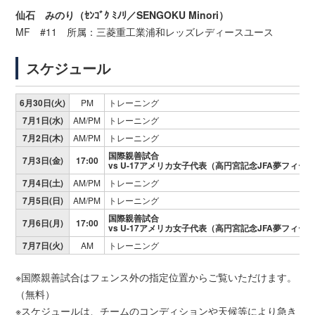
仙石 みのり（ｾﾝｺﾞｸ ﾐﾉﾘ／SENGOKU Minori）
MF #11 所属：三菱重工業浦和レッズレディースユース
スケジュール
6月30日(火)
PM
トレーニング
7月1日(水)
AM/PM
トレーニング
7月2日(木)
AM/PM
トレーニング
国際親善試合
7月3日(金)
17:00
vs U-17アメリカ女子代表（高円宮記念JFA夢フィー
7月4日(土)
AM/PM
トレーニング
7月5日(日)
AM/PM
トレーニング
国際親善試合
7月6日(月)
17:00
vs U-17アメリカ女子代表（高円宮記念JFA夢フィー
7月7日(火)
AM
トレーニング
※国際親善試合はフェンス外の指定位置からご覧いただけます。
（無料）
※スケジュールは、チームのコンディションや天候等により急き