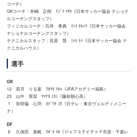
コーチ）
GKコーチ：井嶋 正樹 ｲｼﾞﾏ ﾏｻｷ（日本サッカー協会 ナショナ
ルコーチングスタッフ）
フィジカルコーチ：石井 孝典 ｲｼｲ ﾀｶﾉﾘ（日本サッカー協会
ナショナルコーチングスタッフ）
テクニカルスタッフ：見原 慧 ﾐﾊﾗ ｹｲ（日本サッカー協会 テ
クニカルハウス）
選手
GK
12 若月 りる葉 ﾜｶﾂｷ ﾘﾙﾊ（JFAアカデミー福島）
23 山中 実栞 ﾔﾏﾅｶ ﾐｶﾝ（藤枝順心高）
1 加登脇 心羽 ｶﾄﾞﾜｷ ｺｳ（日テレ・東京ヴェルディメニー
ナ）
DF
6 久保田 真帆 ｸﾎﾞﾀ ﾏﾎ（ジェフユナイテッド市原・千葉レ