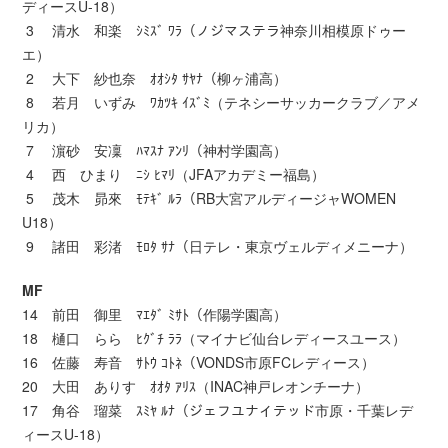
ディースU-18）
3 清水 和楽 ｼﾐｽﾞ ﾜﾗ（ノジマステラ神奈川相模原ドゥー
エ）
2 大下 紗也奈 ｵｵｼﾀ ｻﾔﾅ（柳ヶ浦高）
8 若月 いずみ ﾜｶﾂｷ ｲｽﾞﾐ（テネシーサッカークラブ／アメ
リカ）
7 濵砂 安凜 ﾊﾏｽﾅ ｱﾝﾘ（神村学園高）
4 西 ひまり ﾆｼ ﾋﾏﾘ（JFAアカデミー福島）
5 茂木 昴來 ﾓﾃｷﾞ ﾙﾗ（RB大宮アルディージャWOMEN
U18）
9 諸田 彩渚 ﾓﾛﾀ ｻﾅ（日テレ・東京ヴェルディメニーナ）
MF
14 前田 御里 ﾏｴﾀﾞ ﾐｻﾄ（作陽学園高）
18 樋口 らら ﾋｸﾞﾁ ﾗﾗ（マイナビ仙台レディースユース）
16 佐藤 寿音 ｻﾄｳ ｺﾄﾈ（VONDS市原FCレディース）
20 大田 ありす ｵｵﾀ ｱﾘｽ（INAC神戸レオンチーナ）
17 角谷 瑠菜 ｽﾐﾔ ﾙﾅ（ジェフユナイテッド市原・千葉レデ
ィースU-18）