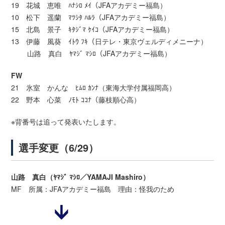
19 花城 恵唯 ﾊﾅｼﾛ ﾒｲ（JFAアカデミー福島）
10 松下 遥蘭 ﾏﾂｼﾀ ﾊﾙﾗ（JFAアカデミー福島）
15 北島 景子 ｷﾀｼﾞﾏ ｹｲｺ（JFAアカデミー福島）
13 伊藤 風葵 ｲﾄｳ ﾌｷ（日テレ・東京ヴェルディメニーナ）
山路 真白 ﾔﾏｼﾞ ﾏｼﾛ（JFAアカデミー福島）
FW
21 氷室 かんな ﾋﾑﾛ ｶﾝﾅ（東海大学付属福岡高）
22 野本 心菜 ﾉﾓﾄ ｺｺﾅ（藤枝順心高）
※背番号は追って発表いたします。
選手変更（6/29）
山路 真白（ﾔﾏｼﾞ ﾏｼﾛ／YAMAJI Mashiro）
MF 所属：JFAアカデミー福島 理由：怪我のため