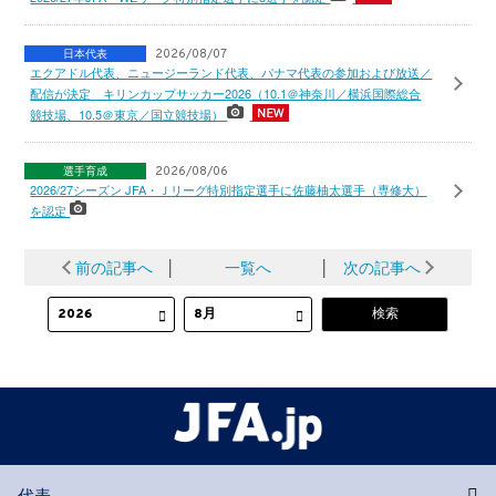
日本代表
2026/08/07
エクアドル代表、ニュージーランド代表、パナマ代表の参加および放送／
配信が決定 キリンカップサッカー2026（10.1＠神奈川／横浜国際総合
競技場、10.5＠東京／国立競技場）
選手育成
2026/08/06
2026/27シーズン JFA・Ｊリーグ特別指定選手に佐藤柚太選手（専修大）
を認定
前の記事へ
│
一覧へ
│
次の記事へ
代表