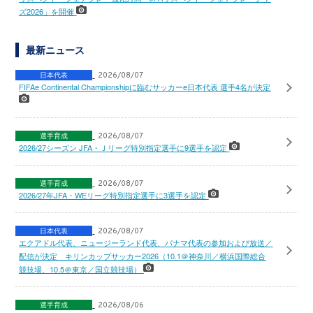
ズ2026」を開催
最新ニュース
日本代表
2026/08/07
FIFAe Continental Championshipに臨むサッカーe日本代表 選手4名が決定
選手育成
2026/08/07
2026/27シーズン JFA・Ｊリーグ特別指定選手に9選手を認定
選手育成
2026/08/07
2026/27年JFA・WEリーグ特別指定選手に3選手を認定
日本代表
2026/08/07
エクアドル代表、ニュージーランド代表、パナマ代表の参加および放送／
配信が決定 キリンカップサッカー2026（10.1＠神奈川／横浜国際総合
競技場、10.5＠東京／国立競技場）
選手育成
2026/08/06