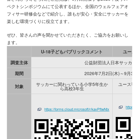
ペクトシンポジウムにて公表するほか、全国のウェルフェアオ
フィサー研修会などで紹介し、誰もが安心・安全にサッカーを
楽しむ環境づくりに役立てます。
ぜひ、皆さんの声を聞かせていただきたく、ご協力をお願いし
ます。
U-18子どもパブリックコメント
ユース
調査主体
公益財団法人日本サッカー
期間
2026年7月2日(木)～9月3日
サッカーに関わっている小学5年生か
ユース審判
対象
ら高校3年生
https://
https://forms.cloud.microsoft/r/kavPftwNtx