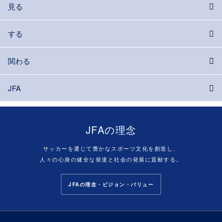
見る
する
関わる
JFA
JFAの理念
サッカーを通じて豊かなスポーツ文化を創造し、
人々の心身の健全な発達と社会の発展に貢献する。
JFAの理念・ビジョン・バリュー