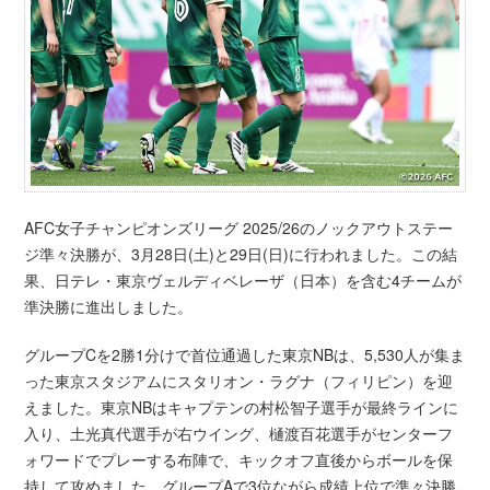
AFC女子チャンピオンズリーグ 2025/26のノックアウトステー
ジ準々決勝が、3月28日(土)と29日(日)に行われました。この結
果、日テレ・東京ヴェルディベレーザ（日本）を含む4チームが
準決勝に進出しました。
グループCを2勝1分けで首位通過した東京NBは、5,530人が集ま
った東京スタジアムにスタリオン・ラグナ（フィリピン）を迎
えました。東京NBはキャプテンの村松智子選手が最終ラインに
入り、土光真代選手が右ウイング、樋渡百花選手がセンターフ
ォワードでプレーする布陣で、キックオフ直後からボールを保
持して攻めました。グループAで3位ながら成績上位で準々決勝