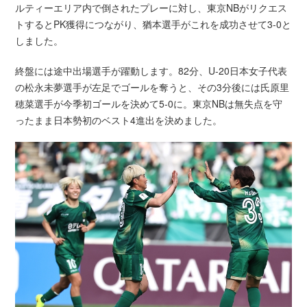
ルティーエリア内で倒されたプレーに対し、東京NBがリクエス
トするとPK獲得につながり、猶本選手がこれを成功させて3-0と
しました。
終盤には途中出場選手が躍動します。82分、U-20日本女子代表
の松永未夢選手が左足でゴールを奪うと、その3分後には氏原里
穂菜選手が今季初ゴールを決めて5-0に。東京NBは無失点を守
ったまま日本勢初のベスト4進出を決めました。