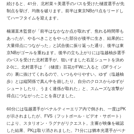
続けると、41分、北村菜々美選手のパスを受けた樋渡選手が先
制点を挙げ、均衡を破ります。前半は東京NBが1点をリードし
てハーフタイムを迎えます。
楠瀬直木監督が「前半はなかなか点が取れず、焦れる時間帯も
あったが、やるべきことをやった部分が後半に生き、結果的に
大量得点につながった」と試合後に振り返った通り、後半は東
京NBがゴールを重ねます。後半の立ち上がりには塩越柚歩選手
のパスを受けた北村選手が、狙いすました右足シュートを決め
2-0に。北村選手は「（樋渡）百花がFWに入ると（DFライン
の）裏に抜けてくれるので、いつもやりやすい。ゆず（塩越柚
歩）とは縦関係で真ん中を崩したり、自分のクロスからゆずが
シュートしたり、うまく連係が取れた」と、スムーズな攻撃が
得点につながったことを喜びました。
60分には塩越選手がペナルティーエリア内で倒され、一度はPK
が示されましたが、FVS（フットボール・ビデオ・サポート）
により、スタリオン・ラグナがリクエスト。主審が映像を確認
した結果、PKは取り消されました。71分には猶本光選手がペナ