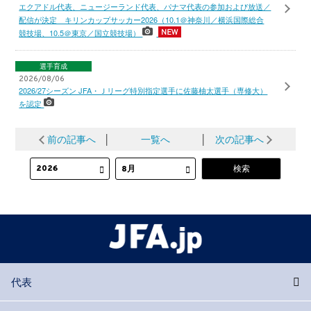
エクアドル代表、ニュージーランド代表、パナマ代表の参加および放送／
配信が決定 キリンカップサッカー2026（10.1＠神奈川／横浜国際総合
競技場、10.5＠東京／国立競技場）
選手育成
2026/08/06
2026/27シーズン JFA・Ｊリーグ特別指定選手に佐藤柚太選手（専修大）
を認定
前の記事へ
│
一覧へ
│
次の記事へ
代表