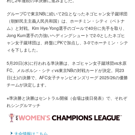
利し2年連続の準決勝に進みました。
グループCで東京NBに続いて2位となったネゴヒャン女子蹴球団
（朝鮮民主主義人民共和国）は、ホーチミン・シティ（ベトナ
ム）と対戦。Kim Hye-Yong選手のゴールで40分に先手を取り、
Jong Kum選手の力強いヘディングシュートで2-0としたネゴヒ
ャン女子蹴球団は、終盤にPKで加点し、3-0でホーチミン・シテ
ィを下しました。
5月20日(水)に行われる準決勝は、ネゴヒャン女子蹴球団vs水原
FC、メルボルン・シティvs東京NBの対戦カードが決定。同23
日(土)の決勝で、AFC女子チャンピオンズリーグ 2025/26の優勝
チームが決定します。
※準決勝と決勝はセントラル開催（会場は後日発表）で、それぞ
れシングルマッチ
大会情報はこちら