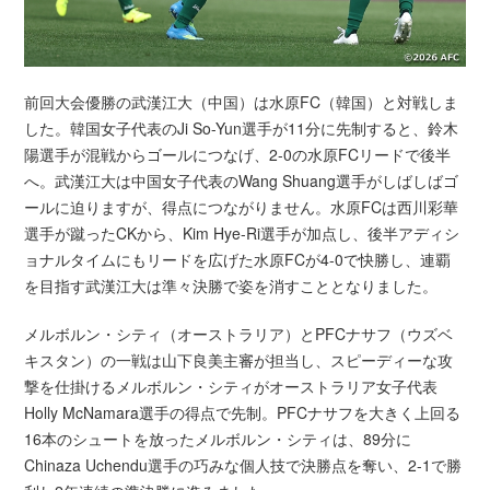
前回大会優勝の武漢江大（中国）は水原FC（韓国）と対戦しま
した。韓国女子代表のJi So-Yun選手が11分に先制すると、鈴木
陽選手が混戦からゴールにつなげ、2-0の水原FCリードで後半
へ。武漢江大は中国女子代表のWang Shuang選手がしばしばゴ
ールに迫りますが、得点につながりません。水原FCは西川彩華
選手が蹴ったCKから、Kim Hye-Ri選手が加点し、後半アディシ
ョナルタイムにもリードを広げた水原FCが4-0で快勝し、連覇
を目指す武漢江大は準々決勝で姿を消すこととなりました。
メルボルン・シティ（オーストラリア）とPFCナサフ（ウズベ
キスタン）の一戦は山下良美主審が担当し、スピーディーな攻
撃を仕掛けるメルボルン・シティがオーストラリア女子代表
Holly McNamara選手の得点で先制。PFCナサフを大きく上回る
16本のシュートを放ったメルボルン・シティは、89分に
Chinaza Uchendu選手の巧みな個人技で決勝点を奪い、2-1で勝