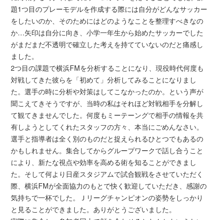
題1つ目のプレーモデルを作成する際には自分がどんなサッカー
をしたいのか、そのためにはどのようなことを整理すべきなの
か…矢印は自分に向き、小学一年生から始めたサッカーでした
がまだまだ不透明で確立した考えを持てていないのだと痛感し
ました。
2つ目の課題で横浜FMを分析することになり、現役時代何度も
対戦してきた彼らを「初めて」分析してみることになりまし
た。選手の時に分析や対策はしてこなかったのか。という声が
聞こえてきそうですが、当時の私はそれほど対戦相手を分解し
て観てきませんでした。何度もミーテーングで相手の情報を共
有しようとしてくれたスタッフの方々、本当にごめんなさい。
選手と指導者は全く別のものだと捉えられるひとつでもあるの
かもしれません。集合してからグループワークで話し合うこと
により、新たな視点や効率を高める術を知ることができまし
た。そして何より日産スタジアムで試合観戦をさせていただく
際、横浜FMが全面協力のもとで快く歓迎していただき、感謝の
気持ちで一杯でした。Ｊリーグチャンピオンの姿勢をしっかり
と見ることができました。ありがとうございました。