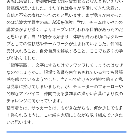
実際に集合し、参加者同士で顔を合わせるとなんともいえない
緊張感が漂いました。またそれは各々が準備してきた決意と、
自信と不安の表れだったのだと思います。まず我々が向かった
のは筑波大学野生の森。ASEを体験し学び、チーム作りやこの
講習会がより濃く、よりオープンに行われる目的があったのだ
と思います。自己紹介から始まり、体験が終わる頃にはグルー
プとしての信頼感やチームワークが生まれていました。仲間を
受け入れること。自分自身を解放すること。ここでも多くの学
びがありました。
「指導実践」。文字にするだけでソワソワしてしまうのはなぜ
なのでしょうか…。現場で監督を何年もされている方でも緊張
感を感じているようでした。当たって砕けろの精神で臨んだ私
は見事に挫けてしまいました。が、チューターのフォーローや
的確なアドバイス、仲間である参加者の温かい言葉により次の
チャレンジに向かっています。
指導者とは。サッカーとは。もがきながらも、何か少しでも多
く得られるように。この縁を大切にしながら取り組んでいきた
いと思います。