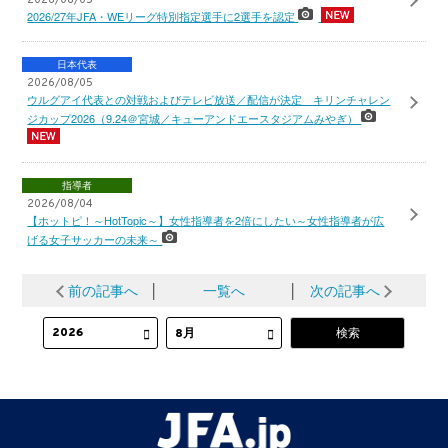
2026/08/05
2026/27年JFA・WEリーグ特別指定選手に2選手を認定
日本代表
2026/08/05
ウルグアイ代表との対戦およびテレビ放送／配信が決定 キリンチャレン
ジカップ2026（9.24＠宮城／キューアンドエースタジアムみやぎ）
指導者
2026/08/04
【ホットピ！～HotTopic～】女性指導者を2倍にしたい～女性指導者が広
げる女子サッカーの未来～
前の記事へ
│
一覧へ
│
次の記事へ