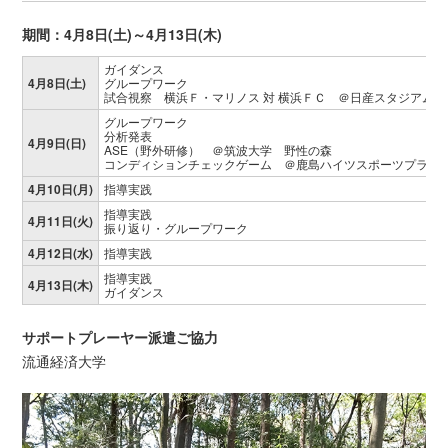
期間：4月8日(土)～4月13日(木)
ガイダンス
4月8日(土)
グループワーク
試合視察 横浜Ｆ・マリノス 対 横浜ＦＣ ＠日産スタジアム
グループワーク
分析発表
4月9日(日)
ASE（野外研修） ＠筑波大学 野性の森
コンディションチェックゲーム ＠鹿島ハイツスポーツプラザ
4月10日(月)
指導実践
指導実践
4月11日(火)
振り返り・グループワーク
4月12日(水)
指導実践
指導実践
4月13日(木)
ガイダンス
サポートプレーヤー派遣ご協力
流通経済大学