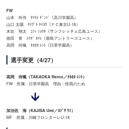
FW
山本 吟侍 ﾔﾏﾓﾄ ｷﾞﾝｼﾞ（高川学園高）
山口 太陽 ﾔﾏｸﾞﾁ ﾀｲﾖｳ（ＦＣ東京U-18）
木吹 翔太 ｺﾌｨ ｼｮｳﾀ（サンフレッチェ広島ユース）
徳田 誉 ﾄｸﾀﾞ ﾎﾏﾚ（鹿島アントラーズユース）
高岡 伶颯 ﾀｶｵｶ ﾚﾝﾄ（日章学園高）
選手変更（4/27）
高岡 伶颯（TAKAOKA Rento／ﾀｶｵｶ ﾚﾝﾄ）
FW 所属：日章学園高 理由：怪我のため
加治佐 海（KAJISA Umi／ｶｼﾞｻ ｳﾐ）
MF 所属：川崎フロンターレU-18