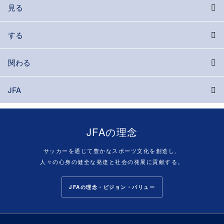
見る
する
関わる
JFA
JFAの理念
サッカーを通じて豊かなスポーツ文化を創造し、
人々の心身の健全な発達と社会の発展に貢献する。
JFAの理念・ビジョン・バリュー