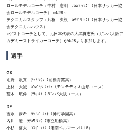
ロールモデルコーチ：中村 憲剛 ﾅｶﾑﾗ ｹﾝｺﾞ（日本サッカー協
会ロールモデルコーチ） ※4/28～
テクニカルスタッフ：片桐 央視 ｶﾀｷﾞﾘ ﾋﾛﾐ（日本サッカー協
会テクニカルハウス）
※ゲストコーチとして、元日本代表の大黒将志氏（ガンバ大阪ア
カデミーストライカーコーチ）が4/28より参加します。
選手
GK
雨野 颯真 ｱﾏﾉ ｿｳﾏ（前橋育英高）
上林 大誠 ｶﾝﾊﾞﾔｼ ﾀｲｾｲ（モンテディオ山形ユース）
荒木 琉偉 ｱﾗｷ ﾙｲ（ガンバ大阪ユース）
DF
吉永 夢希 ﾖｼﾅｶﾞ ﾕﾒｷ（神村学園高）
内川 遼 ｳﾁｶﾜ ﾘｮｳ（市立船橋高）
小杉 啓太 ｺｽｷﾞ ｹｲﾀ（湘南ベルマーレU-18）