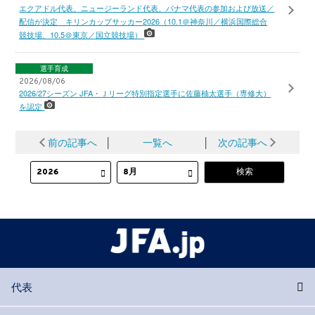
エクアドル代表、ニュージーランド代表、パナマ代表の参加および放送／
配信が決定 キリンカップサッカー2026（10.1＠神奈川／横浜国際総合
競技場、10.5＠東京／国立競技場）
選手育成
2026/08/06
2026/27シーズン JFA・Ｊリーグ特別指定選手に佐藤柚太選手（専修大）
を認定
前の記事へ
│
一覧へ
│
次の記事へ
代表