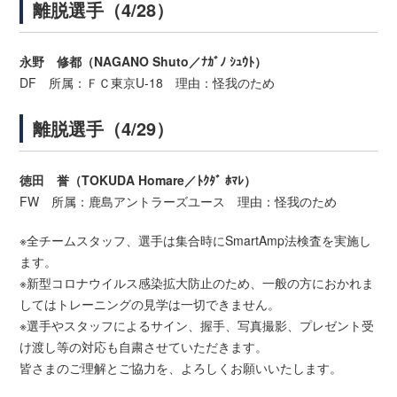
離脱選手（4/28）
永野 修都（NAGANO Shuto／ﾅｶﾞﾉ ｼｭｳﾄ）
DF 所属：ＦＣ東京U-18 理由：怪我のため
離脱選手（4/29）
徳田 誉（TOKUDA Homare／ﾄｸﾀﾞ ﾎﾏﾚ）
FW 所属：鹿島アントラーズユース 理由：怪我のため
※全チームスタッフ、選手は集合時にSmartAmp法検査を実施し
ます。
※新型コロナウイルス感染拡大防止のため、一般の方におかれま
してはトレーニングの見学は一切できません。
※選手やスタッフによるサイン、握手、写真撮影、プレゼント受
け渡し等の対応も自粛させていただきます。
皆さまのご理解とご協力を、よろしくお願いいたします。