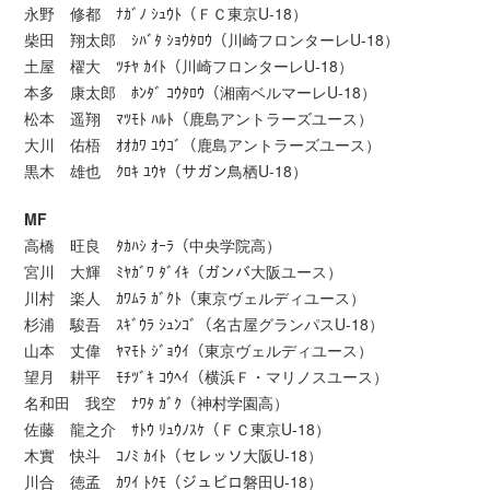
永野 修都 ﾅｶﾞﾉ ｼｭｳﾄ（ＦＣ東京U-18）
柴田 翔太郎 ｼﾊﾞﾀ ｼｮｳﾀﾛｳ（川崎フロンターレU-18）
土屋 櫂大 ﾂﾁﾔ ｶｲﾄ（川崎フロンターレU-18）
本多 康太郎 ﾎﾝﾀﾞ ｺｳﾀﾛｳ（湘南ベルマーレU-18）
松本 遥翔 ﾏﾂﾓﾄ ﾊﾙﾄ（鹿島アントラーズユース）
大川 佑梧 ｵｵｶﾜ ﾕｳｺﾞ（鹿島アントラーズユース）
黒木 雄也 ｸﾛｷ ﾕｳﾔ（サガン鳥栖U-18）
MF
高橋 旺良 ﾀｶﾊｼ ｵｰﾗ（中央学院高）
宮川 大輝 ﾐﾔｶﾞﾜ ﾀﾞｲｷ（ガンバ大阪ユース）
川村 楽人 ｶﾜﾑﾗ ｶﾞｸﾄ（東京ヴェルディユース）
杉浦 駿吾 ｽｷﾞｳﾗ ｼｭﾝｺﾞ（名古屋グランパスU-18）
山本 丈偉 ﾔﾏﾓﾄ ｼﾞｮｳｲ（東京ヴェルディユース）
望月 耕平 ﾓﾁﾂﾞｷ ｺｳﾍｲ（横浜Ｆ・マリノスユース）
名和田 我空 ﾅﾜﾀ ｶﾞｸ（神村学園高）
佐藤 龍之介 ｻﾄｳ ﾘｭｳﾉｽｹ（ＦＣ東京U-18）
木實 快斗 ｺﾉﾐ ｶｲﾄ（セレッソ大阪U-18）
川合 徳孟 ｶﾜｲ ﾄｸﾓ（ジュビロ磐田U-18）