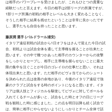
は相手のパワープレーを受けましたが、これもひとつの貴重な
経験だったと言えます。今日の相手は2部リーグの所属ですが、
1部リーグ所属の初戦の相手とレベルも大きく変わることなく、
そうした相手に結果を残せたということは非常に良かったです
し、選手たちも自信を持ったことと思います。
藤原潤 選手 (バルドラール浦安)
イタリア遠征初戦の試合から1日オフをはさんで迎えた今日の試
合、初戦よりは試合全体を通して主導権を握ることが出来たと
思います。その中で幾つかあった相手のカウンターからの攻撃
をしっかりとセーブし、相手に主導権を握らせないことに最大
限の集中を注ぐことが今日のゴレイロの仕事だと思い、それは
体現出来たと思います。ただ相手のピヴォ当てからのシュート
を決められた点は改善の余地があり、今後のイタリア遠征で強
豪のクラブと試合をする時のポイントになると思います。イタ
リアは個人技とフィジカルを駆使してピヴォに対してボールを
入れてくるチームが多いと、試合をした時とオフの日にリーグ
戦を観戦した時に感じました。この点を明日以降も続く試合で
は、簡単に相手にやらせないようにしっかりとチーム全体で話