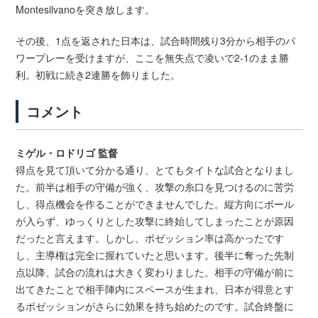
Montesilvanoを突き放します。
その後、1点を返された日本は、試合時間残り3分から相手のパ
ワープレーを受けますが、ここを無失点で凌いで2-1のまま勝
利。初戦に続き2連勝を飾りました。
コメント
ミゲル・ロドリゴ 監督
得点を見て頂いて分かる通り、とてもタイトな試合となりまし
た。前半は相手の守備が強く、攻撃の糸口を見つけるのに苦労
し、得点機会を作ることができませんでした。縦方向にボール
が入らず、ゆっくりとした攻撃に終始してしまったことが原因
だったと言えます。しかし、ポゼッション率は高かったです
し、主導権は完全に握れていたと思います。後半に奪った先制
点以降、試合の流れは大きく変わりました。相手の守備が前に
出てきたことで相手陣内にスペースが生まれ、日本が得意とす
るポゼッションがさらに効果を持ち始めたのです。試合終盤に