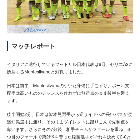
マッチレポート
イタリアに遠征しているフットサル日本代表は6日、セリエA2に
所属するMontesilvanoと対戦しました。
日本は前半、Montesilvanoの引いた守備に手こずり、ボール支
配率は高いもののチャンスを作れずに無得点のまま後半を迎え
ます。
後半開始2分、日本は皆本晃選手から逆サイドへの長いパスが渡
邉知晃選手に渡り、そのままダイレクトに蹴りこんで先制点を
奪います。さらにその7分後、相手チームがファールを重ね、6
つ目のファールで第2PKを奪った稲葉選手がそれを決めて2-0と