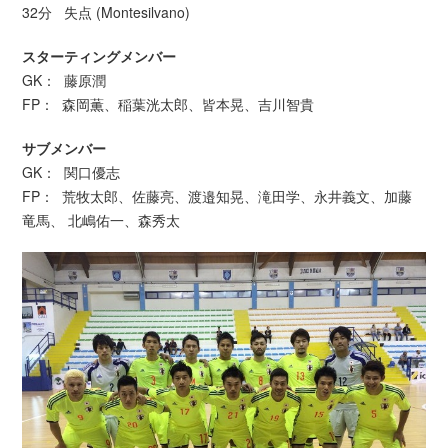
32分 失点 (Montesilvano)
スターティングメンバー
GK： 藤原潤
FP： 森岡薫、稲葉洸太郎、皆本晃、吉川智貴
サブメンバー
GK： 関口優志
FP： 荒牧太郎、佐藤亮、渡邉知晃、滝田学、永井義文、加藤
竜馬、 北嶋佑一、森秀太