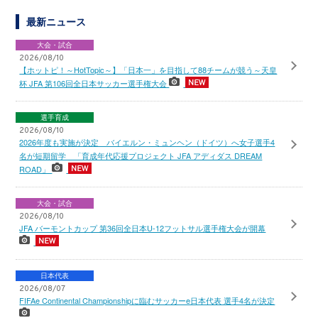
最新ニュース
大会・試合
2026/08/10
【ホットピ！～HotTopic～】「日本一」を目指して88チームが競う～天皇
杯 JFA 第106回全日本サッカー選手権大会
選手育成
2026/08/10
2026年度も実施が決定 バイエルン・ミュンヘン（ドイツ）へ女子選手4
名が短期留学 「育成年代応援プロジェクト JFA アディダス DREAM
ROAD」
大会・試合
2026/08/10
JFA バーモントカップ 第36回全日本U-12フットサル選手権大会が開幕
日本代表
2026/08/07
FIFAe Continental Championshipに臨むサッカーe日本代表 選手4名が決定