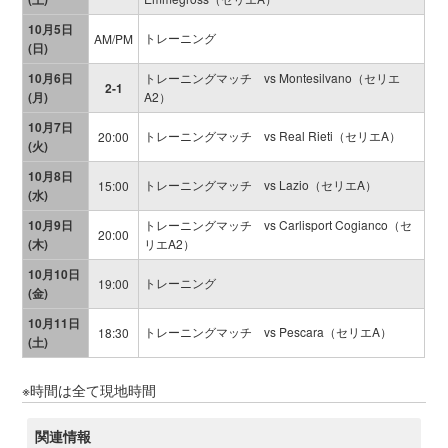
10月5日
トレーニング
AM/PM
(日)
10月6日
トレーニングマッチ vs Montesilvano（セリエ
2-1
(月)
A2）
10月7日
トレーニングマッチ vs Real Rieti（セリエA）
20:00
(火)
10月8日
トレーニングマッチ vs Lazio（セリエA）
15:00
(水)
10月9日
トレーニングマッチ vs Carlisport Cogianco（セ
20:00
(木)
リエA2）
10月10日
トレーニング
19:00
(金)
10月11日
トレーニングマッチ vs Pescara（セリエA）
18:30
(土)
※時間は全て現地時間
関連情報