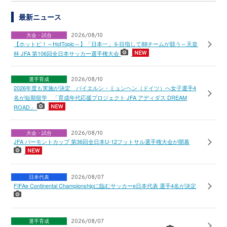
最新ニュース
大会・試合
2026/08/10
【ホットピ！～HotTopic～】「日本一」を目指して88チームが競う～天皇
杯 JFA 第106回全日本サッカー選手権大会
選手育成
2026/08/10
2026年度も実施が決定 バイエルン・ミュンヘン（ドイツ）へ女子選手4
名が短期留学 「育成年代応援プロジェクト JFA アディダス DREAM
ROAD」
大会・試合
2026/08/10
JFA バーモントカップ 第36回全日本U-12フットサル選手権大会が開幕
日本代表
2026/08/07
FIFAe Continental Championshipに臨むサッカーe日本代表 選手4名が決定
選手育成
2026/08/07