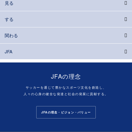
見る
する
関わる
JFA
JFAの理念
サッカーを通じて豊かなスポーツ文化を創造し、
人々の心身の健全な発達と社会の発展に貢献する。
JFAの理念・ビジョン・バリュー