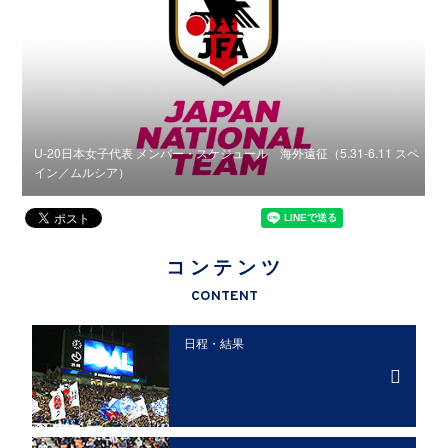
スペ
U-20日本女子代表 メンバー・スケジュール 海外遠征（5.31-6.11 スペ
U
イン／ムルシア）
コンテンツ
CONTENT
日程・結果