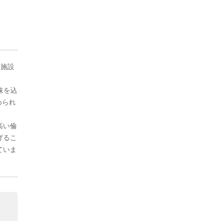
要施設
味を込
められ
高い倫
げるこ
ていま