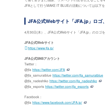
JFAとして行うMAKE IT BLUEの活動については以
JFA公式Webサイト「JFA.jp」ロ
4月30日(木）、JFA公式Webサイト「JFA.jp」の
JFA公式Webサイト
https://www.jfa.jp/
JFA公式SNSアカウント
Twitter：
@jfa
https://twitter.com/JFA
@jfa_samuraiblue
https://twitter.com/jfa_samuraiblue
@jfa_nadeshiko
https://twitter.com/jfa_nadeshiko
@jfa_esports
https://twitter.com/jfa_esports
Facebook：
@jfa
https://www.facebook.com/JFA.jp/