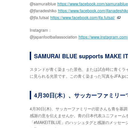
@samuraiblue
https://www.facebook.com/samurai
blue
@jfanadeshiko
https://www.facebook.com/jfanade
shik
@jfa.futsal
https://www.facebook.com/jfa.futsal/
Instagram：
@japanfootballassociation
https://www.instagram.com
SAMURAI BLUE supports MAKE I
スタンドが青く染まった景色、または試合時に青くライト
に見られる光景です。この青く染まった写真をJFA.j
4月30日(木）、サッカーファミリー
4月30日(木)、サッカーファミリーの皆さんも青を基
感謝の意を伝えませんか。青の日本代表ユニフォーム
「#MAKEITBLUE」のハッシュタグと感謝のメッセ