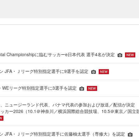
inental Championshipに臨むサッカーe日本代表 選手4名が決定
ーズン JFA・Ｊリーグ特別指定選手に9選手を認定
JFA・WEリーグ特別指定選手に3選手を認定
表、ニュージーランド代表、パナマ代表の参加および放送／配信が決
ッカー2026（10.1＠神奈川／横浜国際総合競技場、10.5＠東京／国立
シーズン JFA・Ｊリーグ特別指定選手に佐藤柚太選手（専修大）を認定