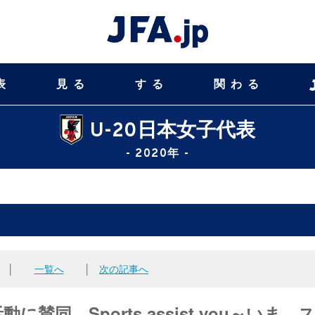
表
見る
する
関わる
U-20日本女子代表
- 2020年 -
│
一覧へ
│
次の記事へ
動に賛同 Sports assist you～いま、