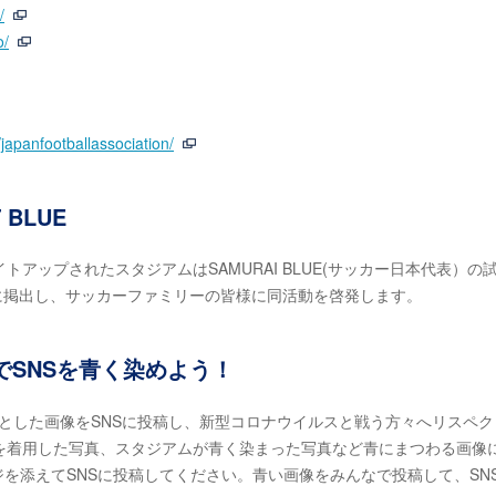
/
o/
/japan
footballassociation/
T BLUE
アップされたスタジアムはSAMURAI BLUE(サッカー日本代表）の
pに掲出し、サッカーファミリーの皆様に同活動を啓発します。
でSNSを青く染めよう！
調とした画像をSNSに投稿し、新型コロナウイルスと戦う方々へリスペク
を着用した写真、スタジアムが青く染まった写真など青にまつわる画像
ージを添えてSNSに投稿してください。青い画像をみんなで投稿して、SN