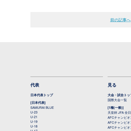
前の記事へ
代表
見る
日本代表トップ
大会・試合トッ
国際大会一覧
[日本代表]
SAMURAI BLUE
[1種(一般)]
U-23
天皇杯 JFA 
U-21
AFCチャンピ
U-19
AFCチャンピオン
U-18
AFCチャンピオ
U-17