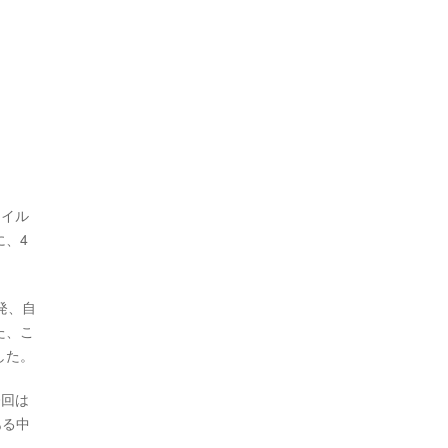
ウイル
に、4
啓発、自
た、こ
した。
今回は
ある中