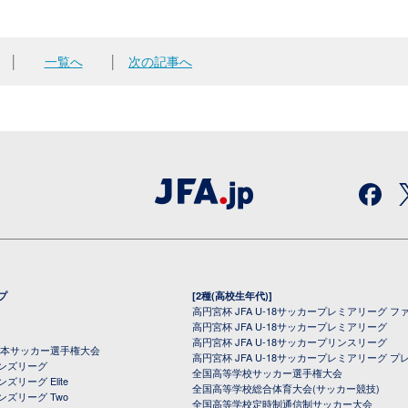
│
一覧へ
│
次の記事へ
プ
[2種(高校生年代)]
高円宮杯 JFA U-18サッカープレミアリーグ フ
高円宮杯 JFA U-18サッカープレミアリーグ
高円宮杯 JFA U-18サッカープリンスリーグ
全日本サッカー選手権大会
高円宮杯 JFA U-18サッカープレミアリーグ プ
オンズリーグ
全国高等学校サッカー選手権大会
ズリーグ Elite
全国高等学校総合体育大会(サッカー競技)
ンズリーグ Two
全国高等学校定時制通信制サッカー大会