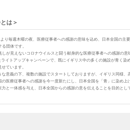
員会とは＞
月23日(木)より毎週木曜の夜、医療従事者への感謝の意味を込め、日本全国の主
施する団体です。
収束の兆しが見えないコロナウイルスと闘う献身的な医療従事者への感謝の意
始まったライトアップキャンペーンで、既にイギリス中の多くの施設が青く染
見せています。
うな意義の下、複数の施設でスタートしておりますが、イギリス同様、
国の医療従事者への感謝を今一度新たにし、日本全国を「青」に染め上
束力と一体感を与え、日本全国からの感謝の意を伝えることを目的とし